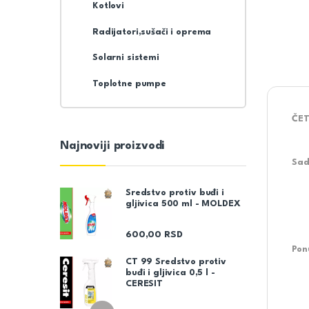
Kotlovi
Radijatori,sušači i oprema
Solarni sistemi
Toplotne pumpe
ČET
Najnoviji proizvodi
Sad
Sredstvo protiv buđi i
gljivica 500 ml - MOLDEX
600,00
RSD
Pon
CT 99 Sredstvo protiv
buđi i gljivica 0,5 l -
CERESIT