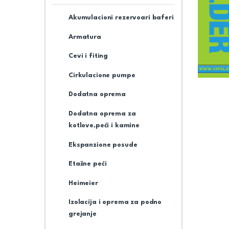
Akumulacioni rezervoari baferi
Armatura
Cevi i fiting
Cirkulacione pumpe
Dodatna oprema
Dodatna oprema za
kotlove,peći i kamine
Ekspanzione posude
Etažne peći
Heimeier
Izolacija i oprema za podno
grejanje