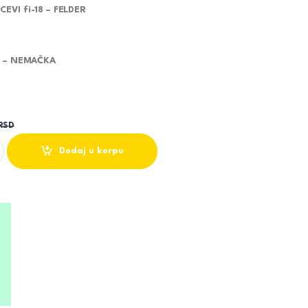
EVI fi-18 – FELDER
ER – NEMAČKA
RSD
EVI fi-18 - FELDER quantity
Dodaj u korpu