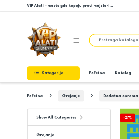
Skip to navigation
Skip to content
VIP Alati – mesto gde kupuju pravi majstori…
Search for:
Open
Kategorije
Početna
Katalog
Početna
Grejanje
Dodatna oprema
Show All Categories
-
2%
Grejanje