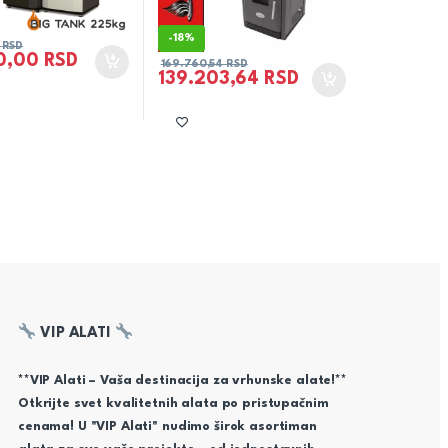
-
18%
0
RSD
0,00
RSD
169.760,54
RSD
139.203,64
RSD
VIP ALATI
**VIP Alati – Vaša destinacija za vrhunske alate!**
Otkrijte svet kvalitetnih alata po pristupačnim
cenama! U "VIP Alati" nudimo širok asortiman