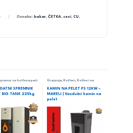
e
Oznake:
bakar
,
ČETKA
,
cevi
,
CU
,
prema za kotlove,peći
Grejanje
,
Kotlovi
,
Kotlovi na
rejanje
,
Oprema za
pelet
,
Mareli
,
Sobni
EPO
DATNI SPREMNIK
KAMIN NA PELET PS 12KW –
T BIG TANK 225kg
MARELI | Vazdušni kamin na
pelet