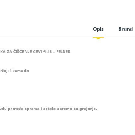
Opis
Brand
KA ZA ČIŠĆENJE CEVI fi-18 – FELDER
ržaj: 1 komada
udu prateće opreme i ostala oprema za grejanje.