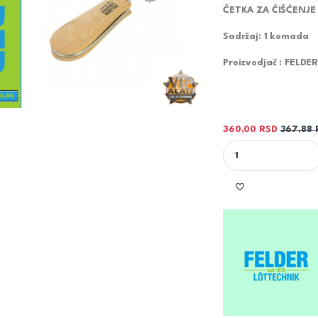
ČETKA ZA ČIŠĆENJE C
Sadržaj: 1 komada
Proizvodjač : FELD
360,00
RSD
367,88
ČETKA ZA ČIŠĆENJE C