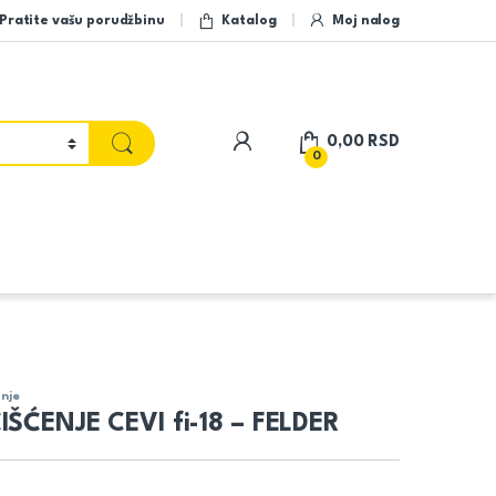
Pratite vašu porudžbinu
Katalog
Moj nalog
My Account
0,00
RSD
0
nje
ŠĆENJE CEVI fi-18 – FELDER