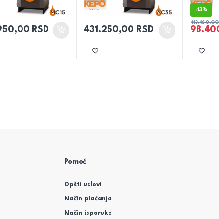
-
13%
113.160,0
950,00
RSD
431.250,00
RSD
98.40
Pomoć
Opšti uslovi
Način plaćanja
Način isporuke