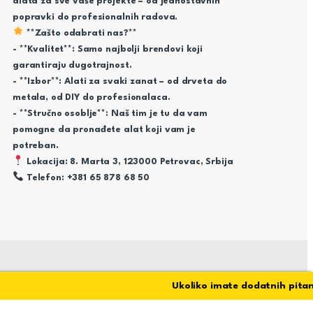
alata za sve vaše projekte – od jednostavnih
popravki do profesionalnih radova.
**Zašto odabrati nas?**
- **Kvalitet**: Samo najbolji brendovi koji
garantiraju dugotrajnost.
- **Izbor**: Alati za svaki zanat – od drveta do
metala, od DIY do profesionalaca.
- **Stručno osoblje**: Naš tim je tu da vam
pomogne da pronađete alat koji vam je
potreban.
Lokacija: 8. Marta 3, 123000 Petrovac, Srbija
Telefon: +381 65 878 68 50
Ukoliko imate dodatnih pitanja s