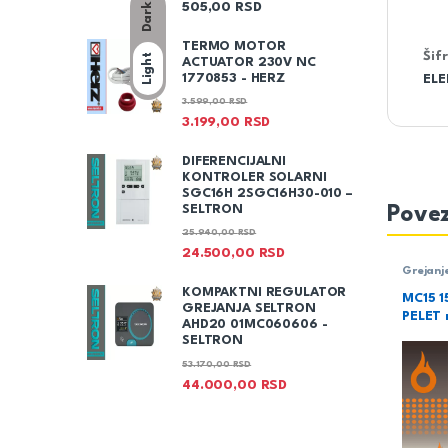
Dark
505,00
RSD
TERMO MOTOR
Šif
Light
ACTUATOR 230V NC
1770853 - HERZ
EL
3.599,00
RSD
3.199,00
RSD
DIFERENCIJALNI
KONTROLER SOLARNI
SGC16H 2SGC16H30-010 –
Povez
SELTRON
25.940,00
RSD
24.500,00
RSD
Grejanj
KOMPAKTNI REGULATOR
MC15 
GREJANJA SELTRON
PELET r
AHD20 01MC060606 -
SELTRON
53.170,00
RSD
44.000,00
RSD