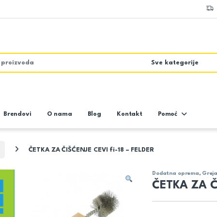
Brendovi
O nama
Blog
Kontakt
Pomoć
ČETKA ZA ČIŠĆENJE CEVI fi-18 – FELDER
Dodatna oprema
,
Greja
ČETKA ZA ČI