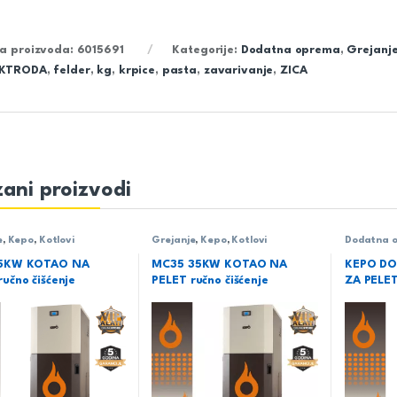
ra proizvoda:
6015691
Kategorije:
Dodatna oprema
,
Grejanj
EKTRODA
,
felder
,
kg
,
krpice
,
pasta
,
zavarivanje
,
ZICA
ani proizvodi
e
,
Kepo
,
Kotlovi
Grejanje
,
Kepo
,
Kotlovi
Dodatna o
i kamine
,
G
kotlove K
15KW KOTAO NA
MC35 35KW KOTAO NA
KEPO DO
učno čišćenje
PELET ručno čišćenje
ZA PELE