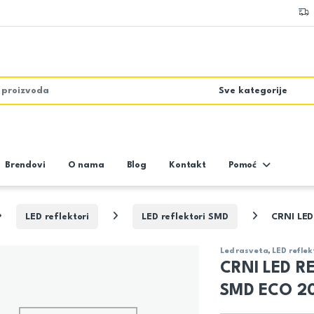
Brendovi
O nama
Blog
Kontakt
Pomoć
LED reflektori
LED reflektori SMD
CRNI LE
Led rasveta
,
LED reflek
CRNI LED 
SMD ECO 2