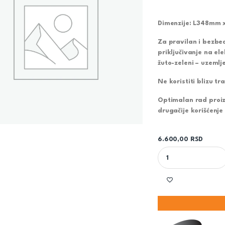
Dimenzije: L348m
Za pravilan i bezbed
priključivanje na ele
žuto-zeleni – uzemlje
Ne koristiti blizu tr
Optimalan rad proiz
drugačije korišćenj
6.600,00
RSD
CRNI LED REFLEKTO