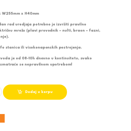
m x W255mm x H40mm
an rad uredjaja potrebno je izvršiti pravilno
ktričnu mrežu (plavi provodnik – nulti, braon – fazni,
nje).
afo stanica ili visokonaponskih postrojenja.
voda je od 08-10h dnevno u kontinuitetu, svako
e smatraće se nepravilnom upotrebom!
R M480200-C3 6500K SMD ECO 200W quantity
Dodaj u korpu