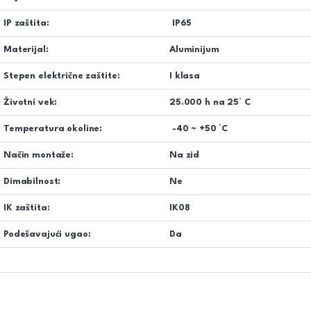
IP zaštita:
IP65
Materijal:
Aluminijum
Stepen električne zaštite:
I klasa
Životni vek:
25.000 h na 25° C
Temperatura okoline:
-40 ~ +50 °C
Način montaže:
Na zid
Dimabilnost:
Ne
IK zaštita:
IK08
Podešavajući ugao:
Da