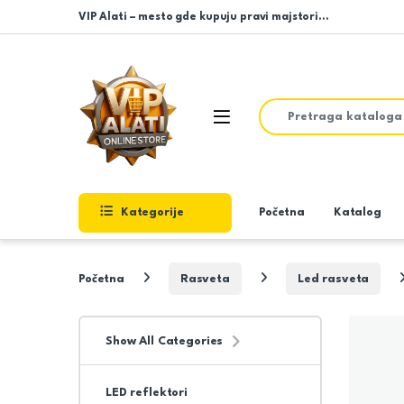
Skip to navigation
Skip to content
VIP Alati – mesto gde kupuju pravi majstori…
Search for:
Open
Kategorije
Početna
Katalog
Početna
Rasveta
Led rasveta
Show All Categories
LED reflektori