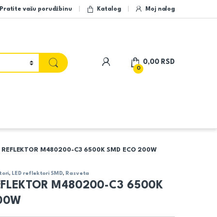
Pratite vašu porudžbinu
Katalog
Moj nalog
My Account
0,00
RSD
0
D REFLEKTOR M480200-C3 6500K SMD ECO 200W
tori
,
LED reflektori SMD
,
Rasveta
REFLEKTOR M480200-C3 6500K
00W