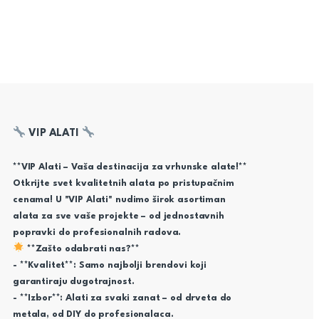
VIP ALATI
**VIP Alati – Vaša destinacija za vrhunske alate!**
Otkrijte svet kvalitetnih alata po pristupačnim
cenama! U "VIP Alati" nudimo širok asortiman
alata za sve vaše projekte – od jednostavnih
popravki do profesionalnih radova.
**Zašto odabrati nas?**
- **Kvalitet**: Samo najbolji brendovi koji
garantiraju dugotrajnost.
- **Izbor**: Alati za svaki zanat – od drveta do
metala, od DIY do profesionalaca.