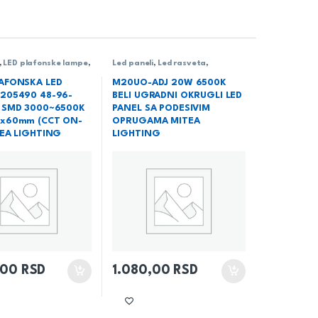
,
LED plafonske lampe
,
Led paneli
,
Led rasveta
,
ta
,
Rasveta
Rasveta
,
Ugradni LED paneli
AFONSKA LED
M20UO-ADJ 20W 6500K
205490 48-96-
BELI UGRADNI OKRUGLI LED
 SMD 3000~6500K
PANEL SA PODESIVIM
x60mm (CCT ON-
OPRUGAMA MITEA
TEA LIGHTING
LIGHTING
,00
RSD
1.080,00
RSD