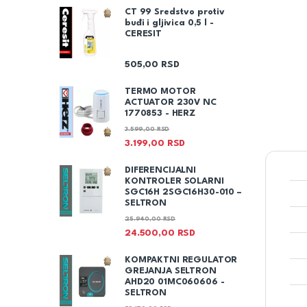
CT 99 Sredstvo protiv
buđi i gljivica 0,5 l -
CERESIT
505,00
RSD
TERMO MOTOR
ACTUATOR 230V NC
1770853 - HERZ
3.599,00
RSD
3.199,00
RSD
DIFERENCIJALNI
KONTROLER SOLARNI
SGC16H 2SGC16H30-010 –
SELTRON
25.940,00
RSD
24.500,00
RSD
KOMPAKTNI REGULATOR
GREJANJA SELTRON
AHD20 01MC060606 -
SELTRON