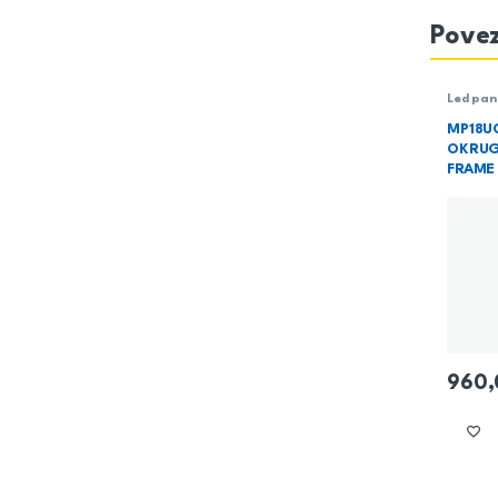
Povez
Led pan
Rasvet
MP18UO
OKRUGL
FRAME 
960