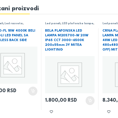
ani proizvodi
eli
,
Led rasveta
,
Led paneli
,
LED plafonske lampe
,
Led paneli
a
,
Ugradni LED paneli
Led rasveta
,
Rasveta
Led rasve
-FL 18W 4000K BELI
BELA PLAFONSKA LED
CRNA PL
I LED PANEL SA
LAMPA M205700-W 20W
LAMPA M
LESS BACK SIDE
IP65 CCT 3000~6500K
48W LED
200x55mm 3Y MITEA
480x480
LIGHTING
OFF) MI
,00
RSD
1.800,00
RSD
8.340