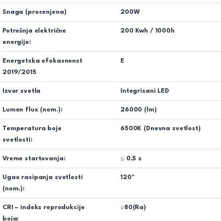
Snaga (procenjena)
200W
Potrošnja električne
200 Kwh / 1000h
energije:
Energetska efokasnonst
E
2019/2015
Izvor svetla
Integrisani LED
Lumen flux (nom.):
26000 (lm)
Temperatura boje
6500K (Dnevna svetlost)
svetlosti:
Vreme startovanja:
≤ 0,5 s
Ugao rasipanja svetlosti
120º
(nom.):
CRI – indeks reprodukcije
≥80(Ra)
boja: