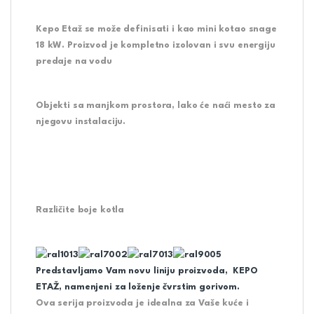
Kepo Etaž se može definisati i kao mini kotao snage
18 kW. Proizvod je kompletno izolovan i svu energiju
predaje na vodu
Objekti sa manjkom prostora, lako će naći mesto za
njegovu instalaciju.
Različite boje kotla
Predstavljamo Vam novu liniju proizvoda,
KEPO
ETAŽ
, namenjeni za loženje čvrstim gorivom.
Ova serija proizvoda je idealna za Vaše kuće i