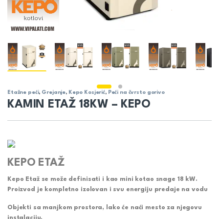
Etažne peći
,
Grejanje
,
Kepo Kosjerić
,
Peći na čvrsto gorivo
KAMIN ETAŽ 18KW – KEPO
KEPO ETAŽ
Kepo Etaž se može definisati i kao mini kotao snage 18 kW.
Proizvod je kompletno izolovan i svu energiju predaje na vodu
Objekti sa manjkom prostora, lako će naći mesto za njegovu
instalaciju.