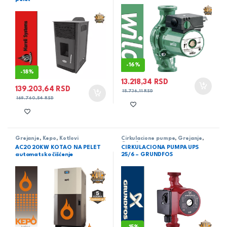
-
16%
-
18%
13.218,34
RSD
139.203,64
RSD
15.736,11
RSD
169.760,54
RSD
Grejanje
,
Kepo
,
Kotlovi
Cirkulacione pumpe
,
Grejanje
,
Grunfos
AC20 20KW KOTAO NA PELET
CIRKULACIONA PUMPA UPS
automatsko čišćenje
25/6 – GRUNDFOS