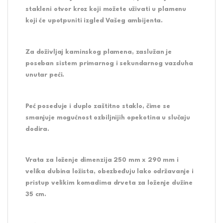
stakleni otvor kroz koji možete uživati u plamenu
koji će upotpuniti izgled Vašeg ambijenta.
Za doživljaj kaminskog plamena, zaslužan je
poseban sistem primarnog i sekundarnog vazduha
unutar peći.
Peć poseduje i duplo zaštitno staklo, čime se
smanjuje mogućnost ozbiljnijih opekotina u slučaju
dodira.
Vrata za loženje dimenzija 250 mm x 290 mm i
velika dubina ložista, obezbeđuju lako održavanje i
pristup velikim komadima drveta za loženje dužine
35 cm.