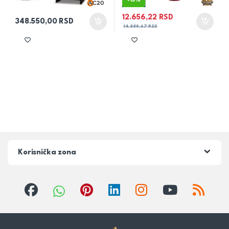
-
15%
12.656,22
RSD
348.550,00
RSD
14.889,67
RSD
Korisnička zona