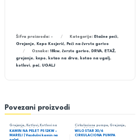
Šifra proizvoda:
-
Kategorije:
Etažne peći
,
Grejanje
,
Kepo Kosjerić
,
Peći na čvrsto gorivo
Oznake:
18kw
,
čvrsto gorivo
,
DRVA
,
ETAŽ
,
grejanje
,
kepo
,
kotao na drva
,
kotao na ugalj
,
kotlovi
,
peć
,
UGALJ
Povezani proizvodi
Grejanje
,
Kotlovi
,
Kotlovi na
Cirkulacione pumpe
,
Grejanje
,
pelet
,
Mareli
,
Sobni
Star-RS
,
Wilo
KAMIN NA PELET PS 12KW –
WILO STAR 30/6
MARELI | Vazdušni kamin na
CIRKULACIONA PUMPA
pelet