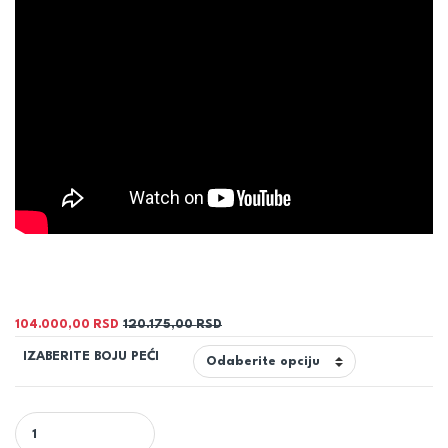
104.000,00
RSD
120.175,00
RSD
IZABERITE BOJU PEĆI
KAMIN ETAŽ 18KW - KEPO quantity