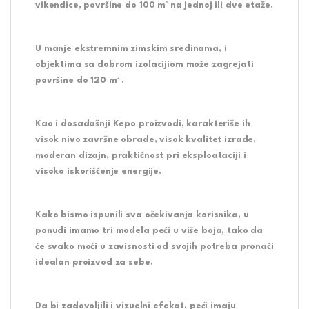
vikendice, površine do 100 m² na jednoj ili dve etaže.
U manje ekstremnim zimskim sredinama, i
objektima sa dobrom izolacijiom može zagrejati
površine do 120 m² .
Kao i dosadašnji Kepo proizvodi, karakteriše ih
visok nivo završne obrade, visok kvalitet izrade,
moderan dizajn, praktičnost pri eksploataciji i
visoko iskorišćenje energije.
Kako bismo ispunili sva očekivanja korisnika, u
ponudi imamo tri modela peći u više boja, tako da
će svako moći u zavisnosti od svojih potreba pronaći
idealan proizvod za sebe.
Da bi zadovoljili i vizuelni efekat, peći imaju