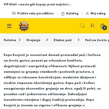
Skip to navigation
Skip to content
VIP Alati – mesto gde kupuju pravi majstori…
Pratite vašu porudžbinu
Katalog
Moj nalog
Open
0
Početna
Grejanje
Etažne peći
Peći na čvrsto 
Kepo Kosjerić je renomirani domaći proizvođač peći i kotlova
na čvrsto gorivo, poznat po vrhunskom kvalitetu,
dugotrajnosti i energetskoj efikasnosti. Njihovi proizvodi
namenjeni su grejanju stambenih i poslovnih prostora, a
odlikuju se robusnom konstrukcijom, modernim dizajnom i
visokim stepenom iskorišćenja goriva. Kepo peći i kotlovi
omogućavaju ekonomično grejanje na drvo, ugalj ili pelet, uz
pouzdan rad i jednostavno održavanje. Zahvaljujući
inovativnim rešenjima i dugoj tradiciji proizvodnje, Kepo
Kosjerić je sinonim za sigurno i efikasno grejanje u