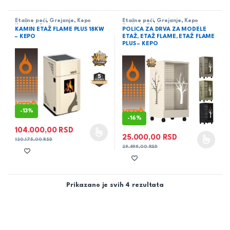
Etažne peći
,
Grejanje
,
Kepo
Etažne peći
,
Grejanje
,
Kepo
Kosjerić
,
Peći na čvrsto gorivo
Kosjerić
,
Peći na čvrsto gorivo
KAMIN ETAŽ FLAME PLUS 18KW
POLICA ZA DRVA ZA MODELE
– KEPO
ETAŽ, ETAŽ FLAME, ETAŽ FLAME
PLUS – KEPO
-
13%
-
16%
104.000,00
RSD
25.000,00
RSD
Ovaj proizvod ima više varijanti. Opcije mogu biti izabrane na 
120.175,00
RSD
Ovaj proizvod ima više varijanti
29.899,00
RSD
Prikazano je svih 4 rezultata