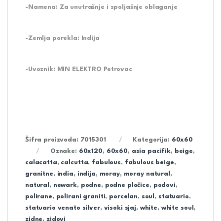
-Namena: Za unutrašnje i spoljašnje oblaganje
-Zemlja porekla: Indija
-Uvoznik: MIN ELEKTRO Petrovac
Šifra proizvoda:
7015301
Kategorija:
60x60
Oznake:
60x120
,
60x60
,
asia pacifik
,
beige
,
calacatta
,
calcutta
,
fabulous
,
fabulous beige
,
granitne
,
india
,
indija
,
moray
,
moray natural
,
natural
,
newark
,
podne
,
podne pločice
,
podovi
,
polirane
,
polirani graniti
,
porcelan
,
soul
,
statuario
,
statuario venato silver
,
visoki sjaj
,
white
,
white soul
,
zidne
,
zidovi