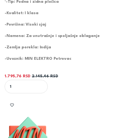
‘-Tip: Podna i zidna pločica
-Kvalitet: I klasa
-Površina: Visoki sjaj
-Namena: Za unutrašnje i spoljašnje oblaganje
-Zemlja porekla: Indija
-Uvoznik: MIN ELEKTRO Petrovac
1.795,76
RSD
2.145,46
RSD
FABULOUS BEIGE 60X60 pločica polirani granit quantity