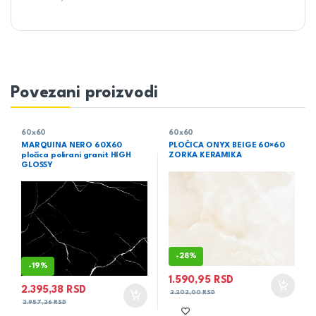
Povezani proizvodi
60x60
60x60
MARQUINA NERO 60X60
PLOČICA ONYX BEIGE 60×60
pločica polirani granit HIGH
ZORKA KERAMIKA
GLOSSY
-
28%
-
19%
1.590,95
RSD
2.395,38
RSD
2.202,00
RSD
2.957,26
RSD