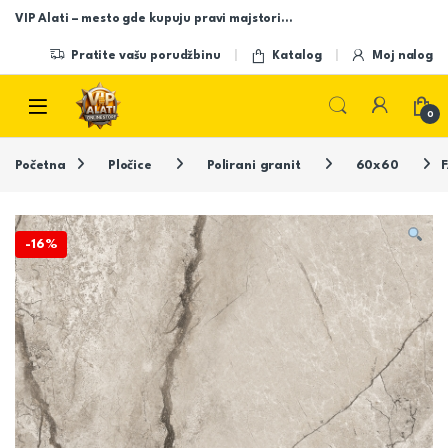
Skip to navigation
Skip to content
VIP Alati – mesto gde kupuju pravi majstori…
Pratite vašu porudžbinu
Katalog
Moj nalog
Open
0
Početna
Pločice
Polirani granit
60x60
F
-
16%