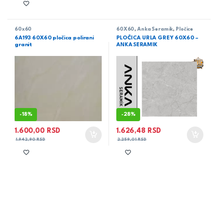
60x60
60X60
,
Anka Seramik
,
Pločice
6A193 60X60 pločica polirani
PLOČICA URLA GREY 60X60 –
granit
ANKA SERAMIK
-
18%
-
28%
1.600,00
RSD
1.626,48
RSD
1.942,90
RSD
2.259,01
RSD