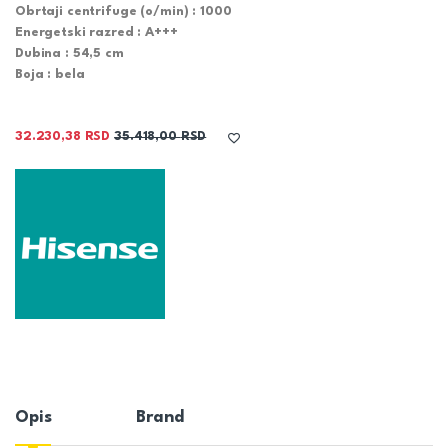
Obrtaji centrifuge (o/min) :
1000
Energetski razred :
A+++
Dubina :
54,5 cm
Boja :
bela
32.230,38
RSD
35.418,00
RSD
Opis
Brand