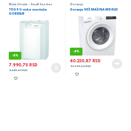
Male litraže - Small line bez
Gorenje
pritiska
TEG 5 U niska montaža
Gorenje VEŠ MAŠINA WEI823
GORENJE
-
8%
-
8%
40.230,87
RSD
7.990,75
RSD
43.729,00
RSD
8.685,60
RSD