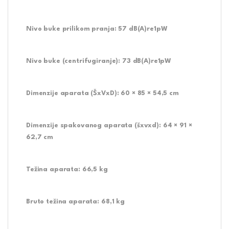
Nivo buke prilikom pranja:
57 dB(A)re1pW
Nivo buke (centrifugiranje):
73 dB(A)re1pW
Dimenzije aparata (ŠxVxD):
60 × 85 × 54,5 cm
Dimenzije spakovanog aparata (šxvxd):
64 × 91 ×
62,7 cm
Težina aparata:
66,5 kg
Bruto težina aparata:
68,1 kg