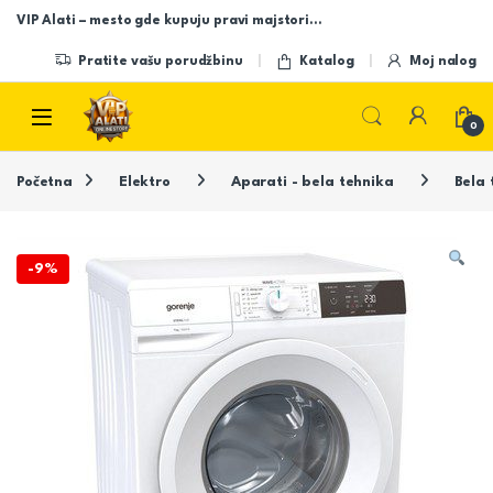
Skip to navigation
Skip to content
VIP Alati – mesto gde kupuju pravi majstori…
Pratite vašu porudžbinu
Katalog
Moj nalog
Open
0
Početna
Elektro
Aparati - bela tehnika
Bela 
-
9%