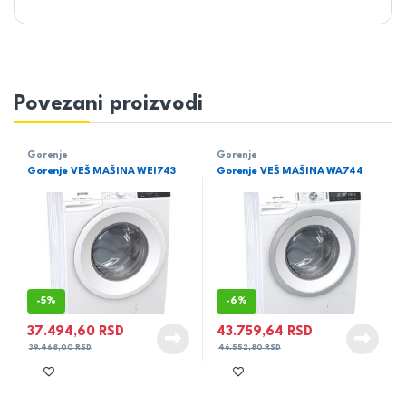
Povezani proizvodi
Gorenje
Gorenje
Gorenje VEŠ MAŠINA WEI743
Gorenje VEŠ MAŠINA WA744
-
5%
-
6%
37.494,60
RSD
43.759,64
RSD
39.468,00
RSD
46.552,80
RSD