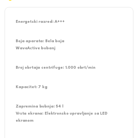
Energetski razred:
A+++
Boja aparata:
Bela boja
WaveActive bubanj
Broj obrtaja centrifuge:
1.000 obrt/min
Kapacitet:
7 kg
Zapremina bubnja:
54 l
Vrsta ekrana:
Elektronsko upravljanje sa LED
ekranom