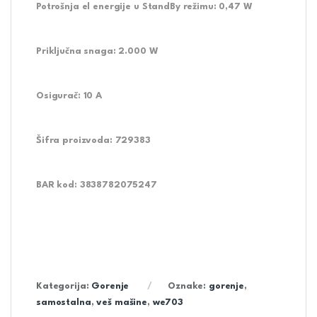
Potrošnja el energije u StandBy režimu:
0,47 W
Priključna snaga:
2.000 W
Osigurač:
10 A
Šifra proizvoda:
729383
BAR kod:
3838782075247
Kategorija:
Gorenje
Oznake:
gorenje
,
samostalna
,
veš mašine
,
we703