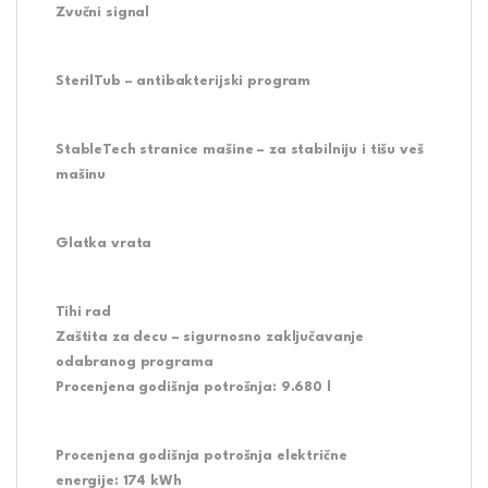
Zvučni signal
SterilTub – antibakterijski program
StableTech stranice mašine – za stabilniju i tišu veš
mašinu
Glatka vrata
Tihi rad
Zaštita za decu – sigurnosno zaključavanje
odabranog programa
Procenjena godišnja potrošnja:
9.680 l
Procenjena godišnja potrošnja električne
energije:
174 kWh