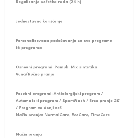
Regulisanje početka rada (24 h)
Jednostavno korišćenje
Personalizovana podešavanja za sve programe
16 programa
Osnovni programi:
Pamuk, Mix sintetika,
Vuna/Ručno pranje
Posebni programi:
Antialergijski program /
Automatski program / SportWash / Brzo pranje 20′
/ Program za donji veš
Način pranja:
NormalCare, EcoCare, TimeCare
Način pranja