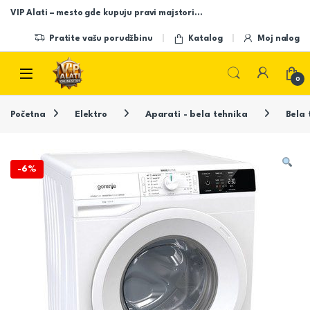
Skip to navigation
Skip to content
VIP Alati – mesto gde kupuju pravi majstori…
Pratite vašu porudžbinu
Katalog
Moj nalog
Open
0
Početna
Elektro
Aparati - bela tehnika
Bela 
-
6%