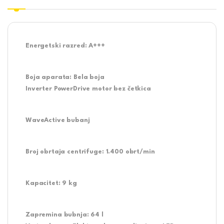
Energetski razred:
A+++
Boja aparata:
Bela boja
Inverter PowerDrive motor bez četkica
WaveActive bubanj
Broj obrtaja centrifuge:
1.400 obrt/min
Kapacitet:
9 kg
Zapremina bubnja:
64 l