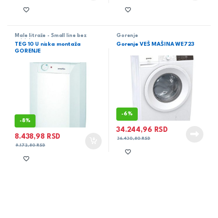
Male litraže - Small line bez
Gorenje
pritiska
TEG 10 U niska montaža
Gorenje VEŠ MAŠINA WE723
GORENJE
-
6%
-
8%
34.244,96
RSD
8.438,98
RSD
36.430,80
RSD
9.172,80
RSD