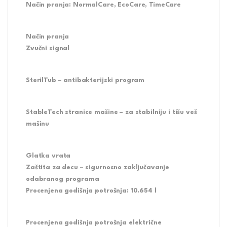
Način pranja:
NormalCare, EcoCare, TimeCare
Način pranja
Zvučni signal
SterilTub – antibakterijski program
StableTech stranice mašine – za stabilniju i tišu veš
mašinu
Glatka vrata
Zaštita za decu – sigurnosno zaključavanje
odabranog programa
Procenjena godišnja potrošnja:
10.654 l
Procenjena godišnja potrošnja električne