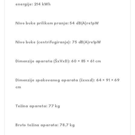
energije:
214 kWh
Nivo buke prilikom pranja:
54 dB(A)re1pW
Nivo buke (centrifugiranje):
75 dB(A)re1pW
Dimenzije aparata (ŠxVxD):
60 × 85 × 61 cm
Dimenzije spakovanog aparata (šxvxd):
64 × 91 × 69
cm
Težina aparata:
77 kg
Bruto težina aparata:
78,7 kg