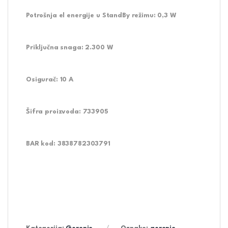
Potrošnja el energije u StandBy režimu:
0,3 W
Priključna snaga:
2.300 W
Osigurač:
10 A
Šifra proizvoda:
733905
BAR kod:
3838782303791