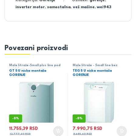
Kategorija:
Gorenje
Oznake:
gorenje
,
inverter motor
,
samostalna
,
veš mašine
,
wei943
Povezani proizvodi
Male litraže-Small plus line pod
Male litraže - Small line bez
pritiskom
pritiska
GT 5 U niska montaža
TEG 5 U niska montaža
GORENJE
GORENJE
-
8%
-
8%
11.755,39
RSD
7.990,75
RSD
12.777,60
RSD
8.685,60
RSD