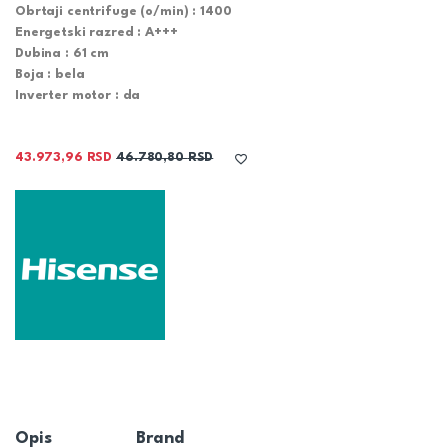
Obrtaji centrifuge (o/min) :
1400
Energetski razred :
A+++
Dubina :
61 cm
Boja :
bela
Inverter motor :
da
43.973,96
RSD
46.780,80
RSD
Opis
Brand