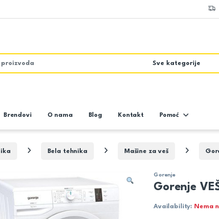
Brendovi
O nama
Blog
Kontakt
Pomoć
nika
Bela tehnika
Mašine za veš
Gor
Gorenje
Gorenje V
Availability:
Nema n