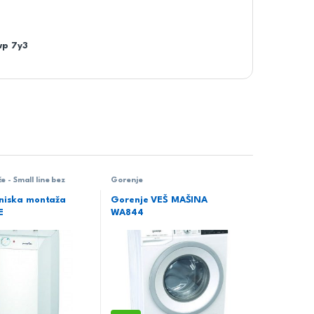
wp 7y3
e - Small line bez
Gorenje
niska montaža
Gorenje VEŠ MAŠINA
E
WA844