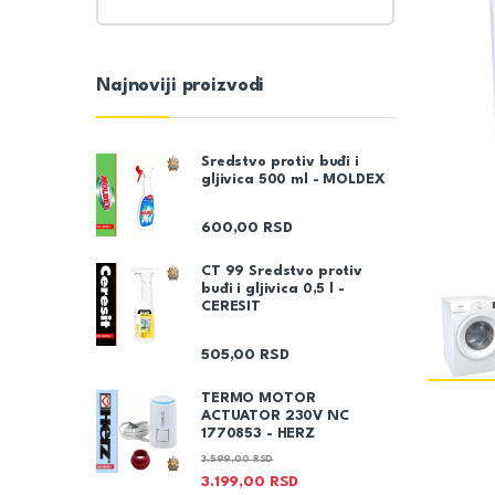
Najnoviji proizvodi
Sredstvo protiv buđi i
gljivica 500 ml - MOLDEX
600,00
RSD
CT 99 Sredstvo protiv
buđi i gljivica 0,5 l -
CERESIT
505,00
RSD
TERMO MOTOR
ACTUATOR 230V NC
1770853 - HERZ
3.599,00
RSD
3.199,00
RSD