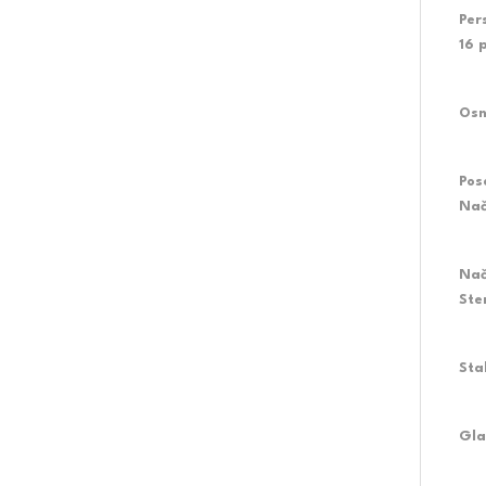
Per
16 
Osn
Pos
Nač
Nač
Ste
Sta
Gla