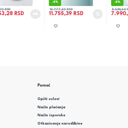
-
8%
-
8%
,00
RSD
12.777,60
RSD
8.685,60
53,28
RSD
11.755,39
RSD
7.990
Pomoć
Opšti uslovi
Način plaćanja
Način isporuke
Otkazivanje narudžbine