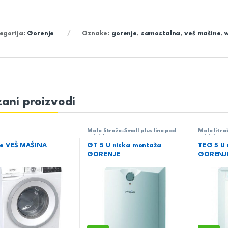
egorija:
Gorenje
Oznake:
gorenje
,
samostalna
,
veš mašine
,
ani proizvodi
Male litraže-Small plus line pod
Male litraž
pritiskom
pritiska
e VEŠ MAŠINA
GT 5 U niska montaža
TEG 5 U 
6
GORENJE
GORENJ