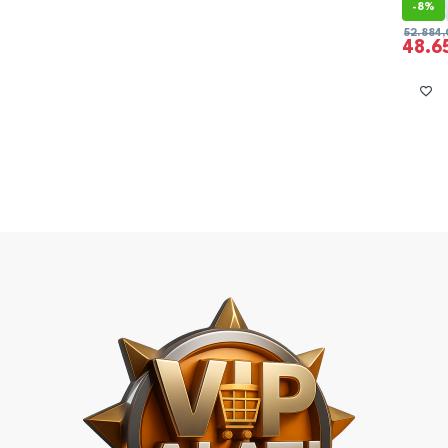
-
8%
52.884
48.6