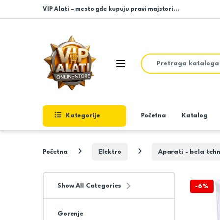
Skip to navigation
Skip to content
VIP Alati – mesto gde kupuju pravi majstori…
Search for:
Open
Kategorije
Početna
Katalog
Početna
Elektro
Aparati - bela teh
Show All Categories
-
6%
Gorenje