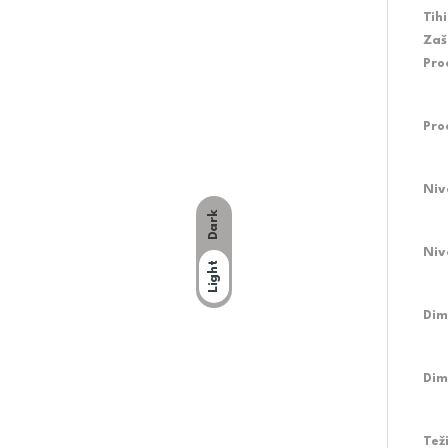
Tih
Zaš
Pro
Pro
Niv
Dark
Niv
Light
Dim
Dim
Tež