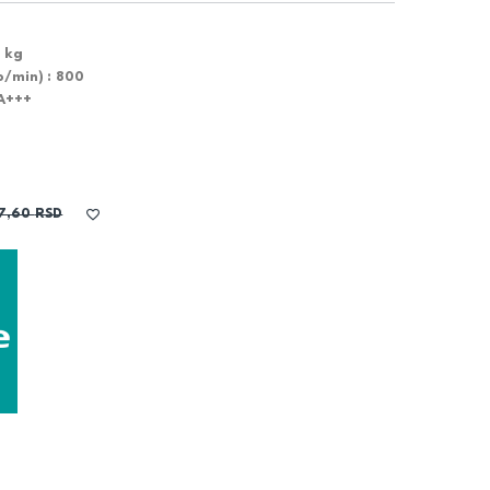
 kg
o/min) :
800
A+++
57,60
RSD