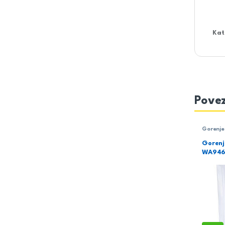
Kat
Povez
Gorenje
Gorenj
WA94