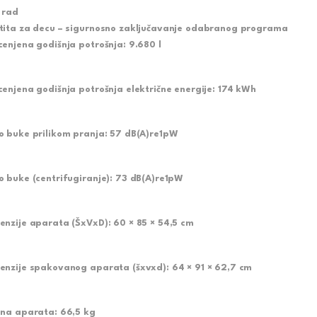
i rad
tita za decu – sigurnosno zaključavanje odabranog programa
cenjena godišnja potrošnja:
9.680 l
cenjena godišnja potrošnja električne energije:
174 kWh
o buke prilikom pranja:
57 dB(A)re1pW
o buke (centrifugiranje):
73 dB(A)re1pW
enzije aparata (ŠxVxD):
60 × 85 × 54,5 cm
enzije spakovanog aparata (šxvxd):
64 × 91 × 62,7 cm
ina aparata:
66,5 kg