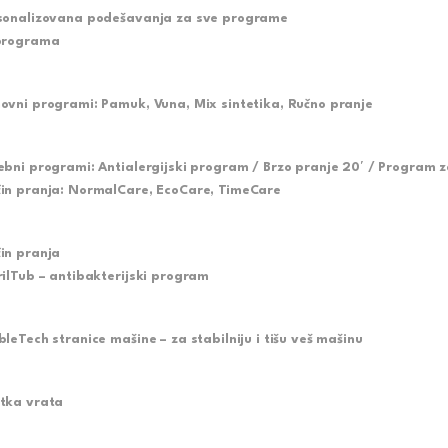
sonalizovana podešavanja za sve programe
programa
ovni programi:
Pamuk, Vuna, Mix sintetika, Ručno pranje
ebni programi:
Antialergijski program / Brzo pranje 20′ / Program z
in pranja:
NormalCare, EcoCare, TimeCare
in pranja
rilTub – antibakterijski program
bleTech stranice mašine – za stabilniju i tišu veš mašinu
tka vrata