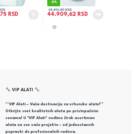
-
8%
RSD
48.814,80
RSD
,75
RSD
44.909,62
RSD
VIP ALATI
**VIP Alati – Vaša destinacija za vrhunske alate!**
Otkrijte svet kvalitetnih alata po pristupačnim
cenama! U "VIP Alati" nudimo širok asortiman
alata za sve vaše projekte – od jednostavnih
popravki do profesionalnih radova.