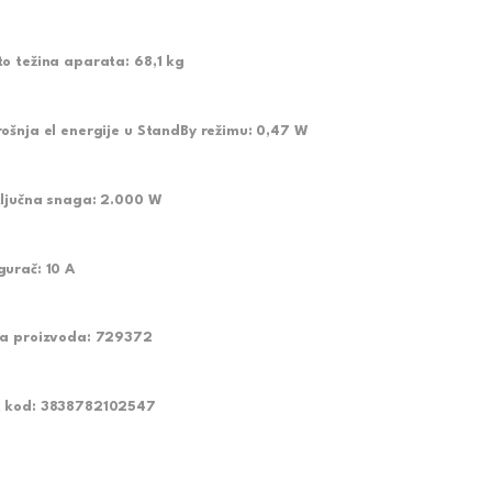
to težina aparata:
68,1 kg
rošnja el energije u StandBy režimu:
0,47 W
ključna snaga:
2.000 W
gurač:
10 A
ra proizvoda:
729372
 kod:
3838782102547