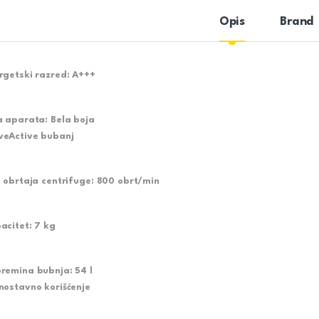
Opis
Brand
rgetski razred:
A+++
a aparata:
Bela boja
eActive bubanj
j obrtaja centrifuge:
800 obrt/min
acitet:
7 kg
remina bubnja:
54 l
nostavno korišćenje