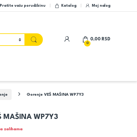
Pratite vašu porudžbinu
Katalog
Moj nalog
My Account
0,00
RSD
0
enje
Gorenje VEŠ MAŠINA WP7Y3
EŠ MAŠINA WP7Y3
a zalihama