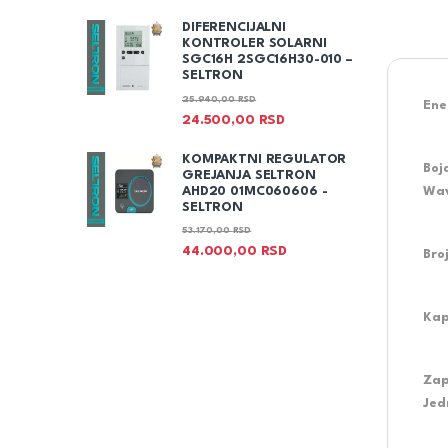
DIFERENCIJALNI
KONTROLER SOLARNI
SGC16H 2SGC16H30-010 –
SELTRON
25.940,00
RSD
Ene
24.500,00
RSD
KOMPAKTNI REGULATOR
Boj
GREJANJA SELTRON
AHD20 01MC060606 -
Wav
SELTRON
53.170,00
RSD
44.000,00
RSD
Bro
Kap
Zap
Jed