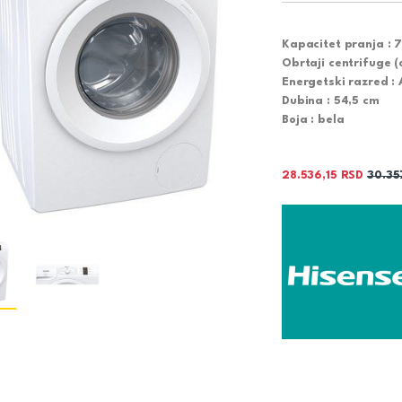
Kapacitet pranja :
7
Obrtaji centrifuge (
Energetski razred :
Dubina :
54,5 cm
Boja :
bela
28.536,15
RSD
30.3