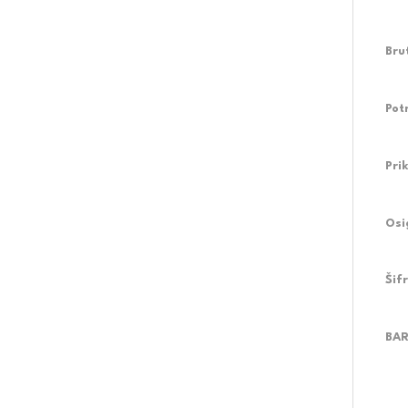
Bru
Pot
Pri
Osi
Šif
BAR