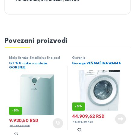
samostalna
,
veš mašine
,
wei743
Povezani proizvodi
Male litraže-Small plus line pod
Gorenje
pritiskom
GT 15 U niska montaža
Gorenje VEŠ MAŠINA WA844
GORENJE
-
8%
-
8%
44.909,62
RSD
9.920,50
RSD
48.814,80
RSD
10.783,20
RSD