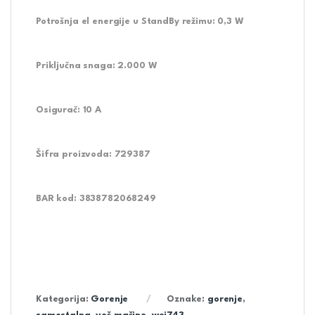
Potrošnja el energije u StandBy režimu:
0,3 W
Priključna snaga:
2.000 W
Osigurač:
10 A
Šifra proizvoda:
729387
BAR kod:
3838782068249
Kategorija:
Gorenje
Oznake:
gorenje
,