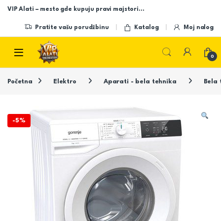
Skip to navigation
Skip to content
VIP Alati – mesto gde kupuju pravi majstori…
Pratite vašu porudžbinu
Katalog
Moj nalog
Open
0
Početna
Elektro
Aparati - bela tehnika
Bela 
-
5%