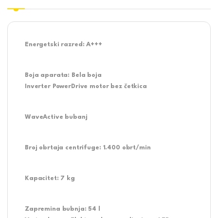
Energetski razred:
A+++
Boja aparata:
Bela boja
Inverter PowerDrive motor bez četkica
WaveActive bubanj
Broj obrtaja centrifuge:
1.400 obrt/min
Kapacitet:
7 kg
Zapremina bubnja:
54 l