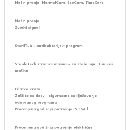
Način pranja:
NormalCare, EcoCare, TimeCare
Način pranja
Zvučni signal
SterilTub – antibakterijski program
StableTech stranice mašine – za stabilniju i tišu veš
mašinu
Glatka vrata
Zaštita za decu – sigurnosno zaključavanje
odabranog programa
Procenjena godišnja potrošnja:
9.554 l
Procenjena godišnja potrošnja električne