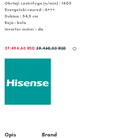
Obrtaji centrifuge (o/min) :
1400
Energetski razred :
A+++
Dubina :
54,5 cm
Boja :
bela
Inverter motor :
da
37.494,60
RSD
39.468,00
RSD
Opis
Brand