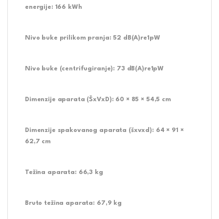
energije:
166 kWh
Nivo buke prilikom pranja:
52 dB(A)re1pW
Nivo buke (centrifugiranje):
73 dB(A)re1pW
Dimenzije aparata (ŠxVxD):
60 × 85 × 54,5 cm
Dimenzije spakovanog aparata (šxvxd):
64 × 91 ×
62,7 cm
Težina aparata:
66,3 kg
Bruto težina aparata:
67,9 kg