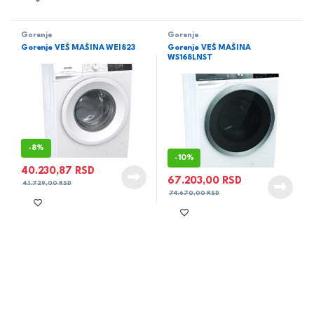
Gorenje
Gorenje
Gorenje VEŠ MAŠINA WEI823
Gorenje VEŠ MAŠINA
WS168LNST
-
8%
-
10%
40.230,87
RSD
67.203,00
RSD
43.729,00
RSD
74.670,00
RSD