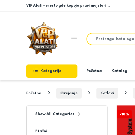
Skip to navigation
Skip to content
VIP Alati – mesto gde kupuju pravi majstori…
Search for:
Open
Kategorije
Početna
Katalog
Početna
Grejanje
Kotlovi
Show All Categories
-
18%
Etažni