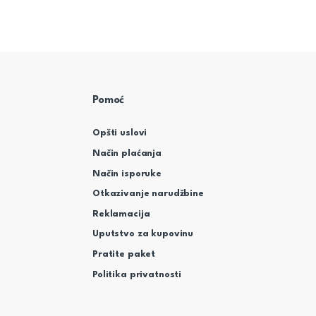
Pomoć
Opšti uslovi
Način plaćanja
Način isporuke
Otkazivanje narudžbine
Reklamacija
Uputstvo za kupovinu
Pratite paket
Politika privatnosti