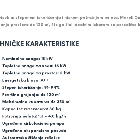
visokim stepenom iskorišćenja i niskom potrošnjom peleta, Mareli On
janje prostora do 120 m², što ga čini idealnim izborom za porodične k
HNIČKE KARAKTERISTIKE
Nominalna snaga: 18 kW
Toplotna snaga za vodu: 16 kW
Toplotna snaga za prostor: 2 kW
Energetska klasa: A++
Stepen iskorišćenja: 91–94%
Površina grejanja: do 120 m²
Maksimalna kubatura: do 350 m³
Kapacitet rezervoara: 30 kg
Potrošnja peleta: 1.3 – 4.0 kg/h
Ugrađena cirkulaciona pumpa
Ugrađena ekspanziona posuda
Automatsko čišćenje rešetke