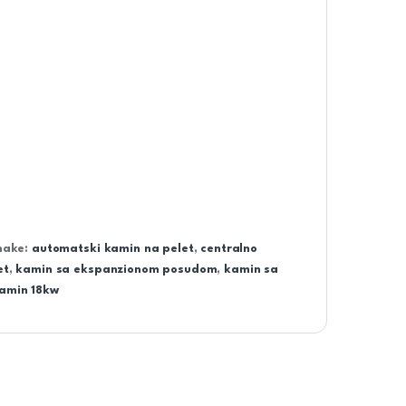
nake:
automatski kamin na pelet
,
centralno
et
,
kamin sa ekspanzionom posudom
,
kamin sa
kamin 18kw