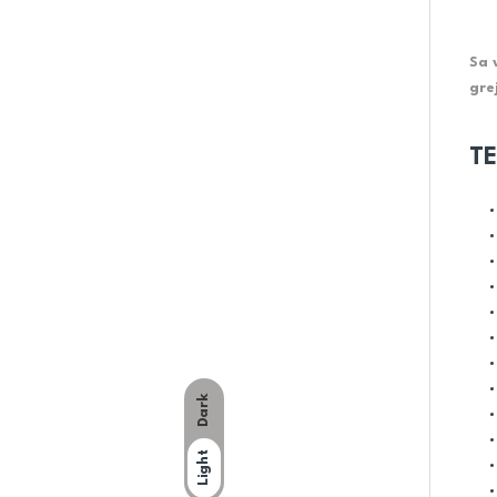
Sa 
gre
TE
Dark
Light