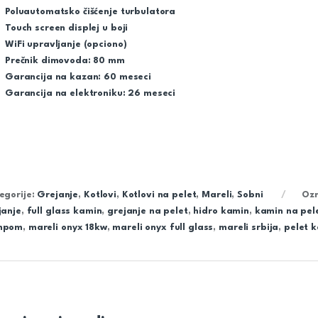
Poluautomatsko čišćenje turbulatora
Touch screen displej u boji
WiFi upravljanje (opciono)
Prečnik dimovoda: 80 mm
Garancija na kazan: 60 meseci
Garancija na elektroniku: 26 meseci
egorije:
Grejanje
,
Kotlovi
,
Kotlovi na pelet
,
Mareli
,
Sobni
Oz
janje
,
full glass kamin
,
grejanje na pelet
,
hidro kamin
,
kamin na pel
mpom
,
mareli onyx 18kw
,
mareli onyx full glass
,
mareli srbija
,
pelet 