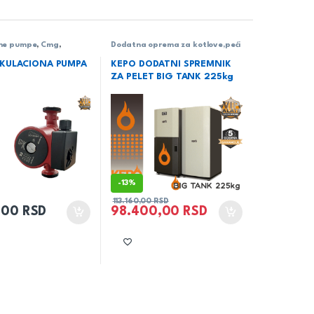
one pumpe
,
Cmg
,
Dodatna oprema za kotlove,peći
i kamine
,
Grejanje
,
Oprema za
kotlove KEPO
KULACIONA PUMPA
KEPO DODATNI SPREMNIK
ZA PELET BIG TANK 225kg
-
13%
113.160,00
RSD
,00
RSD
98.400,00
RSD