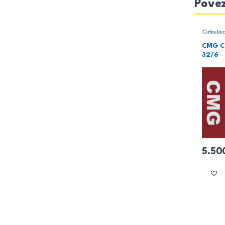
Povez
Cirkula
Grejanj
CMG C
32/6
5.50