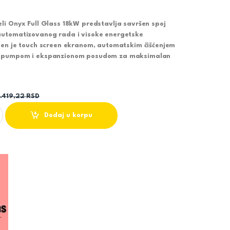
li Onyx Full Glass 18kW predstavlja savršen spoj
automatizovanog rada i visoke energetske
jen je touch screen ekranom, automatskim čišćenjem
m pumpom i ekspanzionom posudom za maksimalan
.419,22
RSD
X FULL GLASS 18kW - MARELI | Moderan hidro kamin quantity
Dodaj u korpu