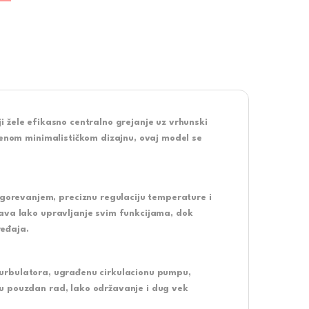
i žele efikasno centralno grejanje uz vrhunski
menom minimalističkom dizajnu, ovaj model se
orevanjem, preciznu regulaciju temperature i
ćava lako upravljanje svim funkcijama, dok
eđaja.
turbulatora, ugrađenu cirkulacionu pumpu,
u pouzdan rad, lako održavanje i dug vek