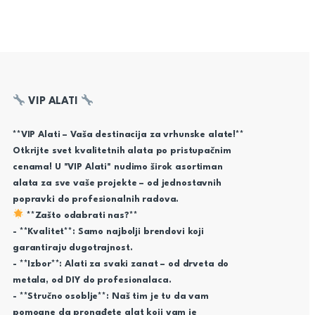
VIP ALATI
**VIP Alati – Vaša destinacija za vrhunske alate!**
Otkrijte svet kvalitetnih alata po pristupačnim
cenama! U "VIP Alati" nudimo širok asortiman
alata za sve vaše projekte – od jednostavnih
popravki do profesionalnih radova.
**Zašto odabrati nas?**
- **Kvalitet**: Samo najbolji brendovi koji
garantiraju dugotrajnost.
- **Izbor**: Alati za svaki zanat – od drveta do
metala, od DIY do profesionalaca.
- **Stručno osoblje**: Naš tim je tu da vam
pomogne da pronađete alat koji vam je