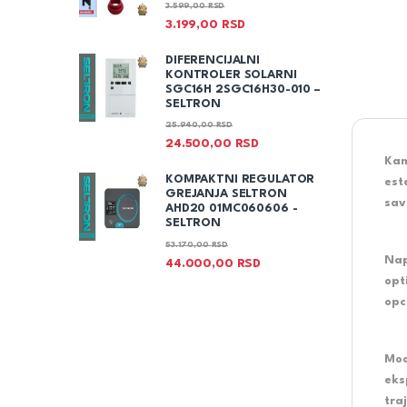
3.599,00
RSD
3.199,00
RSD
DIFERENCIJALNI
KONTROLER SOLARNI
SGC16H 2SGC16H30-010 –
SELTRON
25.940,00
RSD
24.500,00
RSD
Kam
KOMPAKTNI REGULATOR
est
GREJANJA SELTRON
sav
AHD20 01MC060606 -
SELTRON
53.170,00
RSD
Nap
44.000,00
RSD
opt
opc
Mod
eks
tra