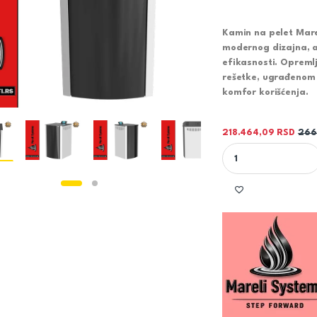
Kamin na pelet Mare
modernog dizajna, 
efikasnosti. Opreml
rešetke, ugrađeno
komfor korišćenja.
218.464,09
RSD
266
KAMIN NA PELET ONY