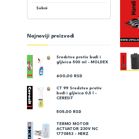
Sobni
Najnoviji proizvodi
Sredstvo protiv buđi i
gljivica 500 ml - MOLDEX
600,00
RSD
CT 99 Sredstvo protiv
buđi i gljivica 0,5 l -
CERESIT
505,00
RSD
TERMO MOTOR
ACTUATOR 230V NC
1770853 - HERZ