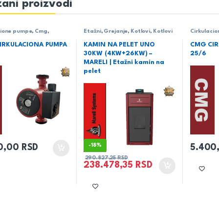
ani proizvodi
cione pumpe
,
Cmg
,
Etažni
,
Grejanje
,
Kotlovi
,
Kotlovi
Cirkulaci
e
na pelet
,
Mareli
Grejanje
IRKULACIONA PUMPA
KAMIN NA PELET UNO
CMG CIR
30KW (4KW+26KW) –
25/6
MARELI | Etažni kamin na
pelet
-
18%
0,00
RSD
5.400
290.827,25
RSD
238.478,35
RSD