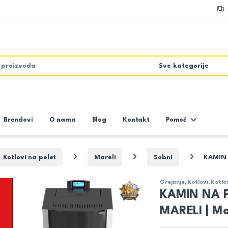
Brendovi
O nama
Blog
Kontakt
Pomoć
Kotlovi na pelet
Mareli
Sobni
KAMIN 
Grejanje
,
Kotlovi
,
Kotlo
KAMIN NA P
MARELI | Mo