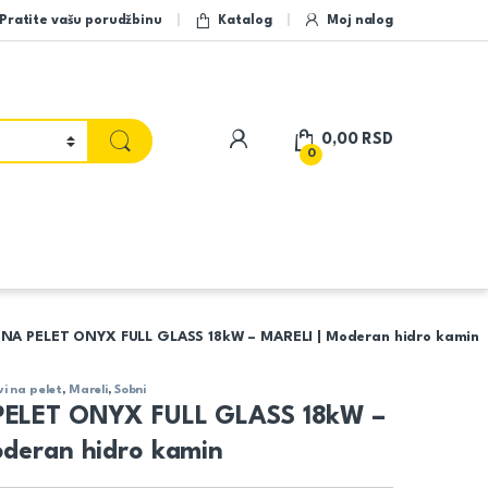
Pratite vašu porudžbinu
Katalog
Moj nalog
My Account
0,00
RSD
0
NA PELET ONYX FULL GLASS 18kW – MARELI | Moderan hidro kamin
vi na pelet
,
Mareli
,
Sobni
ELET ONYX FULL GLASS 18kW –
deran hidro kamin