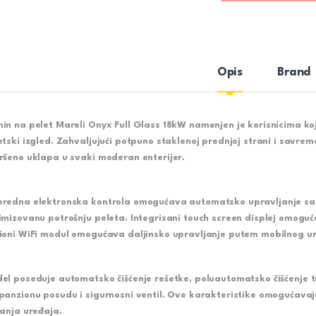
Opis
Brand
in na pelet Mareli Onyx Full Glass 18kW
namenjen je korisnicima koj
etski izgled. Zahvaljujući potpuno staklenoj prednjoj strani i savre
ršeno uklapa u svaki moderan enterijer.
redna elektronska kontrola omogućava automatsko upravljanje sag
imizovanu potrošnju peleta. Integrisani touch screen displej omogu
ioni WiFi modul omogućava daljinsko upravljanje putem mobilnog ur
el poseduje
automatsko čišćenje rešetke
, poluautomatsko čišćenje 
panzionu posudu i sigurnosni ventil. Ove karakteristike omogućavaj
janja uređaja.