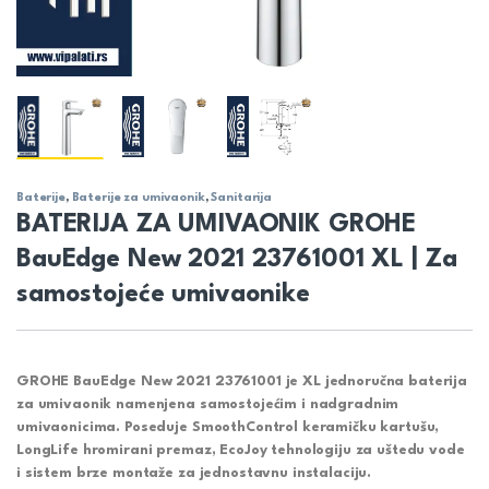
Baterije
,
Baterije za umivaonik
,
Sanitarija
BATERIJA ZA UMIVAONIK GROHE
BauEdge New 2021 23761001 XL | Za
samostojeće umivaonike
GROHE BauEdge New 2021 23761001 je XL jednoručna baterija
za umivaonik namenjena samostojećim i nadgradnim
umivaonicima. Poseduje SmoothControl keramičku kartušu,
LongLife hromirani premaz, EcoJoy tehnologiju za uštedu vode
i sistem brze montaže za jednostavnu instalaciju.