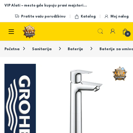
Skip to navigation
Skip to content
VIP Alati – mesto gde kupuju pravi majstori…
Pratite vašu porudžbinu
Katalog
Moj nalog
Open
0
Početna
Sanitarija
Baterije
Baterije za umiv