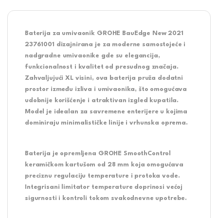
Baterija za umivaonik GROHE BauEdge New 2021
23761001
dizajnirana je za moderne samostojeće i
nadgradne umivaonike gde su elegancija,
funkcionalnost i kvalitet od presudnog značaja.
Zahvaljujući XL visini, ova baterija pruža dodatni
prostor između izliva i umivaonika, što omogućava
udobnije korišćenje i atraktivan izgled kupatila.
Model je idealan za savremene enterijere u kojima
dominiraju minimalističke linije i vrhunska oprema.
Baterija je opremljena
GROHE SmoothControl
keramičkom kartušom od 28 mm
koja omogućava
preciznu regulaciju temperature i protoka vode.
Integrisani limitator temperature doprinosi većoj
sigurnosti i kontroli tokom svakodnevne upotrebe.