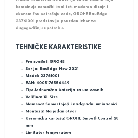
kombinuje nemački kvalitet, moderan dizajn i
ekonomičnu potrošnju vode, GROHE BauEdge
23761001 predstavlja pouzdan izbor za
dugogodišnju upotrebu.
TEHNIČKE KARAKTERISTIKE
Proizvođač: GROHE
Serija: BauEdge New 2021
Model: 23761001
EAN: 4005176556449
Tip: Jednoručna baterija za umivaonik
Veličina: XL Size
Namena: Samostojeći i nadgradni umivaonici
Montaža: Na jedan otvor
Keramička kartuša: GROHE SmoothControl 28
mm
Limitator temperature