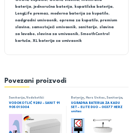
baterija
,
jednoručna baterija
,
kupatilska baterija
,
LongLife premaz
,
moderna baterija za kupatilo
,
nadgradni umivaonik
,
oprema za kupatilo
,
premium
slavina
,
samostojeći umivaonik
,
sanitarije
,
slavina
za lavabo
,
slavina za umivaonik
,
SmoothControl
kartuša
,
XL baterija za umivaonik
Povezani proizvodi
Sanitarija
,
Vodokotlići
Baterije
,
Herz Unitas
,
Sanitarija
,
serija Elite
VODOKOTLIĆ 928U – SANIT 91
UGRADNA BATERIJA ZA KADU
905 01 S004
SET – ELITE DUO – 00377 HERZ
unitas