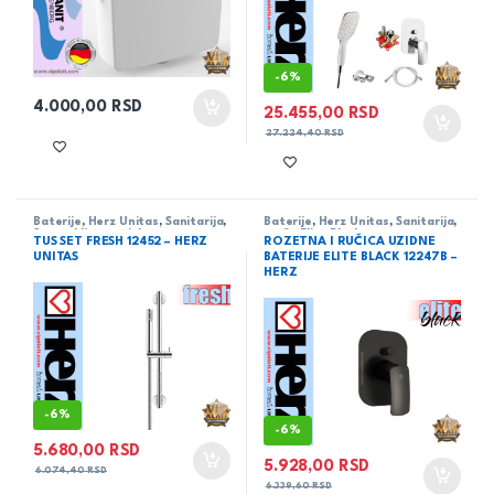
-
6%
4.000,00
RSD
25.455,00
RSD
27.224,40
RSD
Baterije
,
Herz Unitas
,
Sanitarija
,
Baterije
,
Herz Unitas
,
Sanitarija
,
Set sa kliznom šipkom
serija Elite Black
TUS SET FRESH 12452 – HERZ
ROZETNA I RUČICA UZIDNE
UNITAS
BATERIJE ELITE BLACK 12247B –
HERZ
-
6%
-
6%
5.680,00
RSD
5.928,00
RSD
6.074,40
RSD
6.339,60
RSD