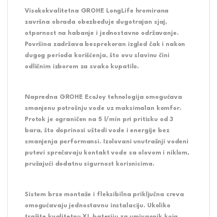
Visokokvalitetna
GROHE LongLife hromirana
završna obrada
obezbeđuje dugotrajan sjaj,
otpornost na habanje i jednostavno održavanje.
Površina zadržava besprekoran izgled čak i nakon
dugog perioda korišćenja, što ovu slavinu čini
odličnim izborom za svako kupatilo.
Napredna
GROHE EcoJoy tehnologija
omogućava
smanjenu potrošnju vode uz maksimalan komfor.
Protok je ograničen na 5 l/min pri pritisku od 3
bara, što doprinosi uštedi vode i energije bez
smanjenja performansi. Izolovani unutrašnji vodeni
putevi sprečavaju kontakt vode sa olovom i niklom,
pružajući dodatnu sigurnost korisnicima.
Sistem brze montaže i fleksibilna priključna creva
omogućavaju jednostavnu instalaciju. Ukoliko
tražite kvalitetnu XL bateriju za umivaonik koja