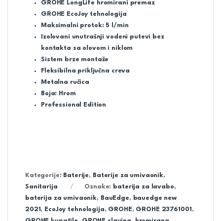
GROHE LongLife hromirani premaz
GROHE EcoJoy tehnologija
Maksimalni protok: 5 l/min
Izolovani unutrašnji vodeni putevi bez
kontakta sa olovom i niklom
Sistem brze montaže
Fleksibilna priključna creva
Metalna ručica
Boja: Hrom
Professional Edition
Kategorije:
Baterije
,
Baterije za umivaonik
,
Sanitarija
Oznake:
baterija za lavabo
,
baterija za umivaonik
,
BauEdge
,
bauedge new
2021
,
EcoJoy tehnologija
,
GROHE
,
GROHE 23761001
,
GROHE kupatilo
,
GROHE slavina
,
hromirana