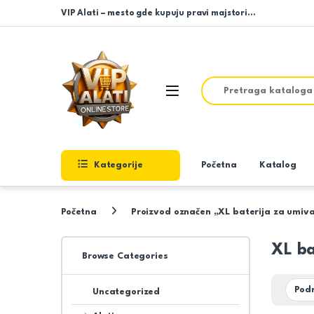
Skip to navigation
Skip to content
VIP Alati – mesto gde kupuju pravi majstori…
Search for:
Open
Kategorije
Početna
Katalog
Početna
Proizvod označen „XL baterija za umiv
XL ba
Browse Categories
Uncategorized