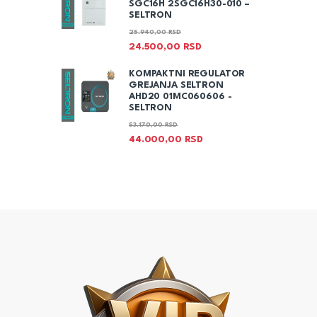
SGC16H 2SGC16H30-010 –
SELTRON
25.940,00
RSD
24.500,00
RSD
KOMPAKTNI REGULATOR
GREJANJA SELTRON
AHD20 01MC060606 -
SELTRON
53.170,00
RSD
44.000,00
RSD