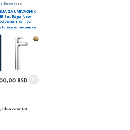
je
,
Baterije za
onik
,
Sanitarija
RIJA ZA UMIVAONIK
E BauEdge New
23761001 XL | Za
tojeće umivaonike
300,00
RSD
jedan rezultat