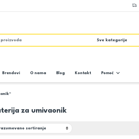
Brendovi
O nama
Blog
Kontakt
Pomoć
aonik“
terija za umivaonik