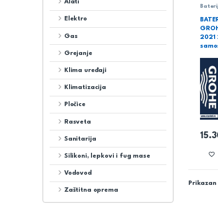
Alati
Bateri
umiva
Elektro
BATE
GROH
Gas
2021 
samos
Grejanje
Klima uređaji
Klimatizacija
Pločice
Rasveta
15.
Sanitarija
Silikoni, lepkovi i fug mase
Vodovod
Prikazan 
Zaštitna oprema