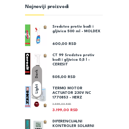
Najnoviji proizvodi
Sredstvo protiv buđi i
gljivica 500 ml - MOLDEX
600,00
RSD
CT 99 Sredstvo protiv
buđi i gljivica 0,5 l -
CERESIT
Dark
505,00
RSD
Light
TERMO MOTOR
ACTUATOR 230V NC
1770853 - HERZ
3.599,00
RSD
3.199,00
RSD
DIFERENCIJALNI
KONTROLER SOLARNI