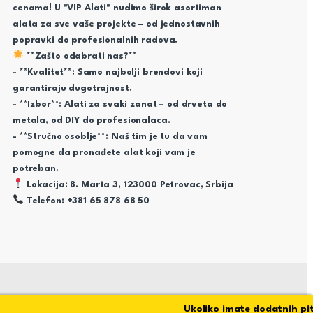
cenama! U "VIP Alati" nudimo širok asortiman
alata za sve vaše projekte – od jednostavnih
popravki do profesionalnih radova.
**Zašto odabrati nas?**
- **Kvalitet**: Samo najbolji brendovi koji
garantiraju dugotrajnost.
- **Izbor**: Alati za svaki zanat – od drveta do
metala, od DIY do profesionalaca.
- **Stručno osoblje**: Naš tim je tu da vam
pomogne da pronađete alat koji vam je
potreban.
Lokacija: 8. Marta 3, 123000 Petrovac, Srbija
Telefon: +381 65 878 68 50
Ukoliko imate dodatnih pitanj