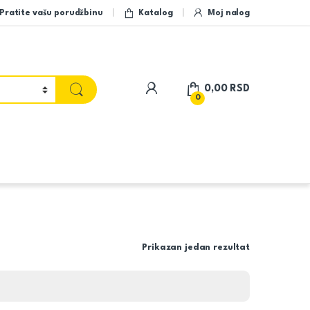
Pratite vašu porudžbinu
Katalog
Moj nalog
My Account
0,00
RSD
0
Prikazan jedan rezultat