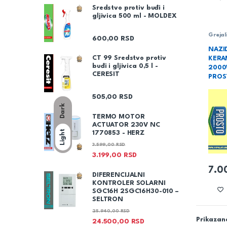
Sredstvo protiv buđi i
gljivica 500 ml - MOLDEX
Grejal
600,00
RSD
NAZI
CT 99 Sredstvo protiv
KERA
buđi i gljivica 0,5 l -
2000
CERESIT
PROS
505,00
RSD
Dark
TERMO MOTOR
ACTUATOR 230V NC
Light
1770853 - HERZ
3.599,00
RSD
3.199,00
RSD
7.0
DIFERENCIJALNI
KONTROLER SOLARNI
SGC16H 2SGC16H30-010 –
SELTRON
25.940,00
RSD
Prikazano
24.500,00
RSD