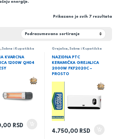
ošnju energije.
Prikazano je svih 7 rezultata
e
,
Sobne i Kupatilske
Grejalice
,
Sobne i Kupatilske
NA KVARCNA
NAZIDNA PTC
ICA 1200W QH04
KERAMIČKA GREJALICA
ESY
2000W FKF2020C –
PROSTO
0,00
RSD
4.750,00
RSD