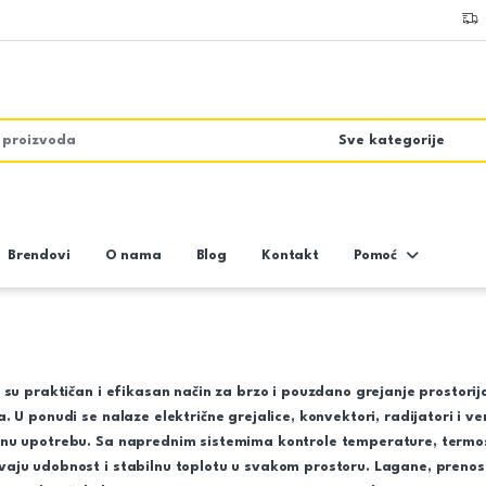
Brendovi
O nama
Blog
Kontakt
Pomoć
 su praktičan i efikasan način za brzo i pouzdano grejanje prostorij
. U ponudi se nalaze električne grejalice, konvektori, radijatori i ve
nu upotrebu. Sa naprednim sistemima kontrole temperature, termost
ju udobnost i stabilnu toplotu u svakom prostoru. Lagane, prenosiv