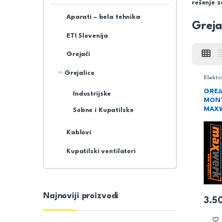
rešenje z
Aparati – bela tehnika
Greja
ETI Slovenija
Grejači
Grejalice
Elektr
Indust
GREJ
Industrijske
MON
MAX
Sobne i Kupatilske
Kablovi
Kupatilski ventilatori
Najnoviji proizvodi
3.5