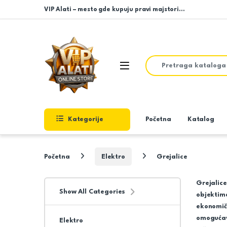
Skip to navigation
Skip to content
VIP Alati – mesto gde kupuju pravi majstori…
Search for:
Open
Kategorije
Početna
Katalog
Početna
Elektro
Grejalice
Grejalice
Show All Categories
objektima
ekonomič
omogućava
Elektro