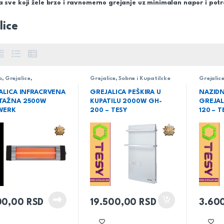
a sve koji žele brzo i ravnomerno grejanje uz minimalan napor i potr
lice
o
,
Grejalice
,
Grejalice
,
Sobne i Kupatilske
Grejalic
rijske
ALICA INFRACRVENA
GREJALICA PEŠKIRA U
NAZID
TAŽNA 2500W
KUPATILU 2000W GH-
GREJAL
WERK
200 – TESY
120 – T
00,00
RSD
19.500,00
RSD
3.60