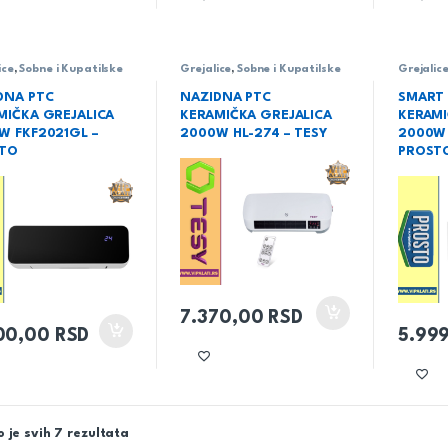
ice
,
Sobne i Kupatilske
Grejalice
,
Sobne i Kupatilske
Grejalic
DNA PTC
NAZIDNA PTC
SMART 
MIČKA GREJALICA
KERAMIČKA GREJALICA
KERAMI
W FKF2021GL –
2000W HL-274 – TESY
2000W
TO
PROST
7.370,00
RSD
00,00
RSD
5.99
 je svih 7 rezultata