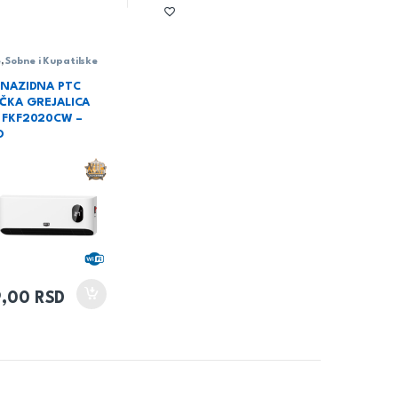
e
,
Sobne i Kupatilske
NAZIDNA PTC
ČKA GREJALICA
 FKF2020CW –
O
9,00
RSD