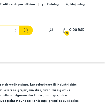
Pratite vašu porudžbinu
Katalog
Moj nalog
My Account
0,00
RSD
0
a u domaćinstvima, kancelarijama ili industrijskim
ntilatori sa grejanjem, dizajnirani za sigurnu i
atima i sigurnosnim funkcijama, grejalice
e i jednostavne za korišćenje, grejalice su idealno