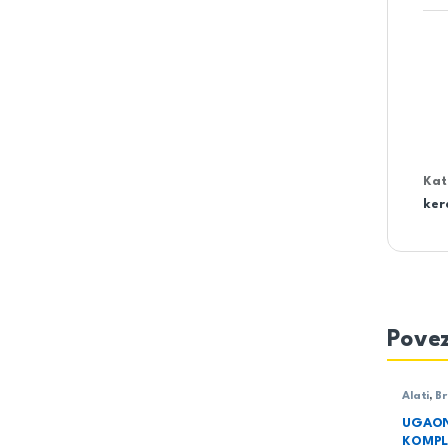
Kat
ker
Povez
Alati
,
Br
HiKOKI
UGAON
KOMPL