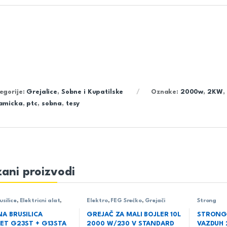
egorije:
Grejalice
,
Sobne i Kupatilske
Oznake:
2000w
,
2KW
,
amicka
,
ptc
,
sobna
,
tesy
ani proizvodi
usilice
,
Elektricni alat
,
Elektro
,
FEG Srećko
,
Grejači
Strong
A BRUSILICA
GREJAČ ZA MALI BOJLER 10L
STRONG 
ET G23ST + G13STA
2000 W/230 V STANDARD
VAZDUH 