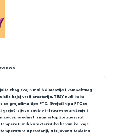
eviews
najviše zbog svojih malih dimenzija i kompaktnog
u bilo kojoj vrsti prostorija. TESY nudi kako
e sa grejačima tipa PTC. Grejači tipa PTC su
 grejač isijava snažno infracrveno zračenje i
i zidovi, predmeti i nameštaj, što zauzvrat
g temperaturnih karakteristika keramike, koje
emperature u prostoriji, a isijavana toplotna