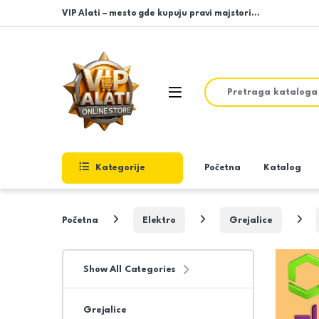
Skip to navigation
Skip to content
VIP Alati – mesto gde kupuju pravi majstori…
Search for:
Open
Kategorije
Početna
Katalog
Početna
Elektro
Grejalice
Show All Categories
Grejalice