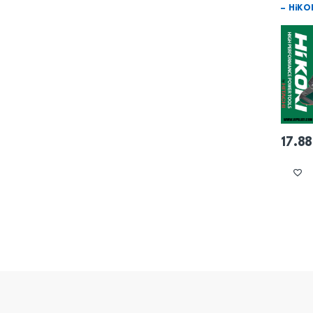
– HiKO
17.8