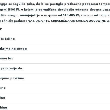
rgija se reguliše tako, da bi se postigla prethodna podešena tempe
gom 1800 W, u kojem je ograničena cirkulacija odnosno duvane vazd
uliše snagu, smanjujući je u rasponu od 145-185 W, zavisno od tempe
Tehnički podaci : NAZIDNA PTC KERAMIČKA GREJALICA 2000W HL-2
P
to težina
ksimalna snaga
rmostat
 prostorije do
ejana površina
sina
rina
bina