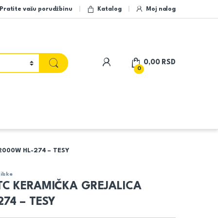
Pratite vašu porudžbinu
Katalog
Moj nalog
My Account
0,00
RSD
0
2000W HL-274 – TESY
ilske
TC KERAMIČKA GREJALICA
74 – TESY