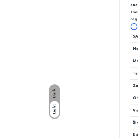
ene
sna
reg
SA
Ne
Ma
Te
Za
Dark
Gr
Light
Vi
Ši
Du