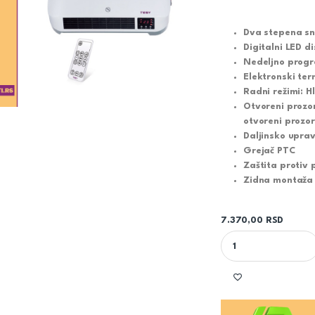
Dva stepena s
Digitalni LED di
Nedeljno prog
Elektronski te
Radni režimi: H
Otvoreni prozor
otvoreni prozor 
Daljinsko uprav
Grejač PTC
Zaštita protiv
Zidna montaža
7.370,00
RSD
NAZIDNA PTC KERAM