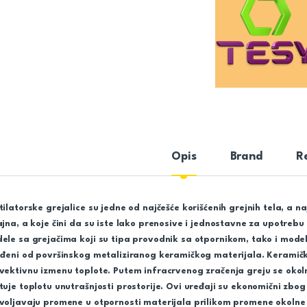
Opis
Brand
R
tilatorske grejalice su jedne od najčešće korišćenih grejnih tela, a 
ajna, a koje čini da su iste lako prenosive i jednostavne za upotrebu 
ele sa grejačima koji su tipa provodnik sa otpornikom, tako i model
ađeni od površinskog metaliziranog keramičkog materijala. Keramički
vektivnu izmenu toplote. Putem infracrvenog zračenja greju se okoln
tuje toplotu unutrašnjosti prostorije. Ovi uređaji su ekonomični zbo
voljavaju promene u otpornosti materijala prilikom promene okolne t