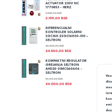
ACTUATOR 230V NC
1770853 - HERZ
3.599,00
RSD
3.199,00
RSD
DIFERENCIJALNI
KONTROLER SOLARNI
SGC16H 2SGC16H30-010 –
SELTRON
25.940,00
RSD
24.500,00
RSD
KOMPAKTNI REGULATOR
GREJANJA SELTRON
AHD20 01MC060606 -
SELTRON
Ven
53.170,00
RSD
diz
44.000,00
RSD
mod
izr
kon
emi
doz