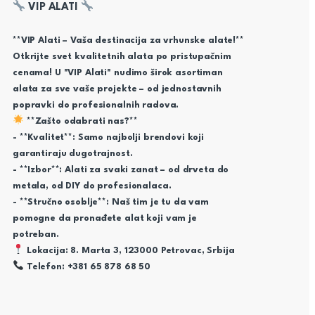
VIP ALATI
**VIP Alati – Vaša destinacija za vrhunske alate!**
Otkrijte svet kvalitetnih alata po pristupačnim
cenama! U "VIP Alati" nudimo širok asortiman
alata za sve vaše projekte – od jednostavnih
popravki do profesionalnih radova.
**Zašto odabrati nas?**
- **Kvalitet**: Samo najbolji brendovi koji
garantiraju dugotrajnost.
- **Izbor**: Alati za svaki zanat – od drveta do
metala, od DIY do profesionalaca.
- **Stručno osoblje**: Naš tim je tu da vam
pomogne da pronađete alat koji vam je
potreban.
Lokacija: 8. Marta 3, 123000 Petrovac, Srbija
Telefon: +381 65 878 68 50