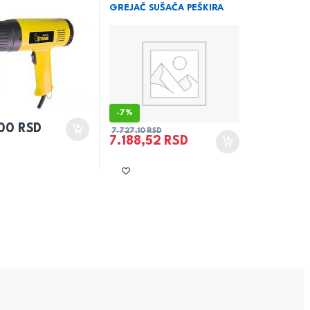
GREJAČ SUŠAČA PEŠKIRA
-
7%
,00
RSD
7.727,10
RSD
7.188,52
RSD