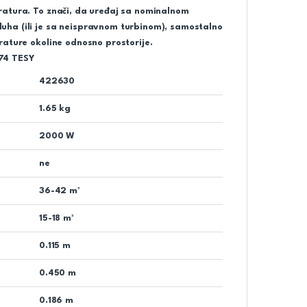
ratura. To znači, da uređaj sa nominalnom
uha (ili je sa neispravnom turbinom), samostalno
rature okoline odnosno prostorije.
74 TESY
422630
1.65 kg
2000 W
ne
36-42 m³
15-18 m²
0.115 m
0.450 m
0.186 m