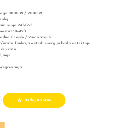
nage: 1000 W / 2000 W
splej
ramiranje 24h/7d
rmostat 10-49°C
ladno / Toplo / Vruć vazduh
/vrata funkcija – štedi energiju kada detektuje
ili vrata
ljanje
 pregrevanja
IČKA GREJALICA 2000W HL-274 - TESY quantity
Dodaj u korpu