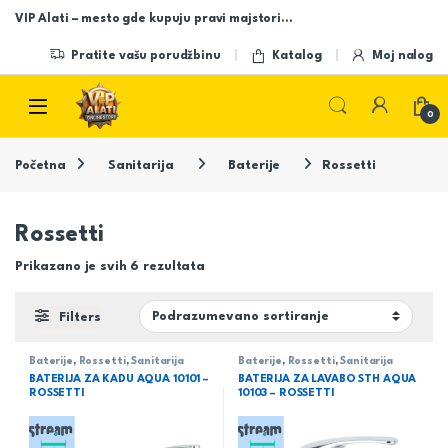
Skip to navigation
Skip to content
VIP Alati – mesto gde kupuju pravi majstori…
Pratite vašu porudžbinu
Katalog
Moj nalog
Open
0
Početna
Sanitarija
Baterije
Rossetti
Rossetti
Prikazano je svih 6 rezultata
Filters
Baterije
,
Rossetti
,
Sanitarija
Baterije
,
Rossetti
,
Sanitarija
BATERIJA ZA KADU AQUA 10101 –
BATERIJA ZA LAVABO STH AQUA
ROSSETTI
10103 – ROSSETTI