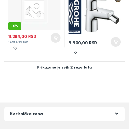
-
6%
11.284,00
RSD
12.068,40
RSD
9.900,00
RSD
Prikazano je svih 2 rezultata
Korisnička zona