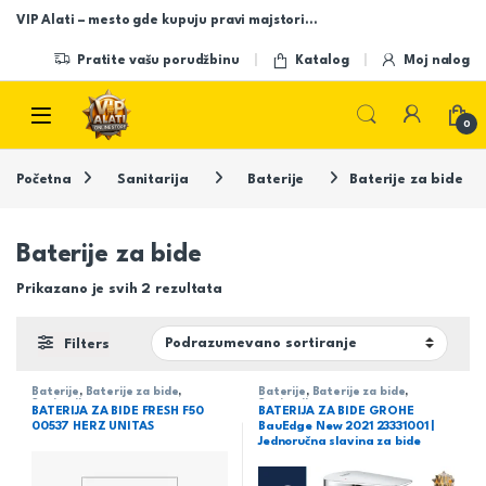
Skip to navigation
Skip to content
VIP Alati – mesto gde kupuju pravi majstori…
Pratite vašu porudžbinu
Katalog
Moj nalog
Open
0
Početna
Sanitarija
Baterije
Baterije za bide
Baterije za bide
Prikazano je svih 2 rezultata
Filters
Baterije
,
Baterije za bide
,
Baterije
,
Baterije za bide
,
Sanitarija
Sanitarija
BATERIJA ZA BIDE FRESH F50
BATERIJA ZA BIDE GROHE
00537 HERZ UNITAS
BauEdge New 2021 23331001 |
Jednoručna slavina za bide