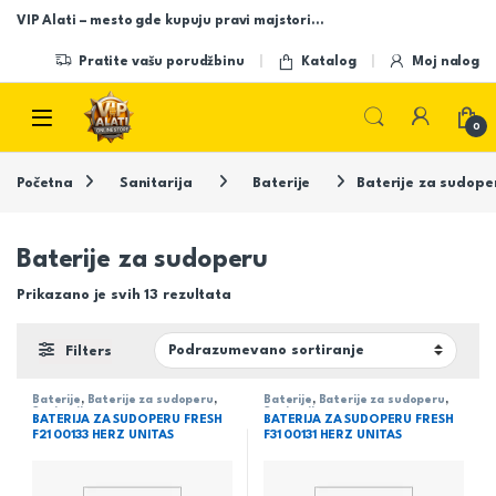
Skip to navigation
Skip to content
VIP Alati – mesto gde kupuju pravi majstori…
Pratite vašu porudžbinu
Katalog
Moj nalog
Open
0
Početna
Sanitarija
Baterije
Baterije za sudope
Baterije za sudoperu
Prikazano je svih 13 rezultata
Filters
Baterije
,
Baterije za sudoperu
,
Baterije
,
Baterije za sudoperu
,
Sanitarija
Sanitarija
BATERIJA ZA SUDOPERU FRESH
BATERIJA ZA SUDOPERU FRESH
F21 00133 HERZ UNITAS
F31 00131 HERZ UNITAS