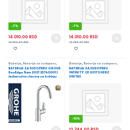
-
7%
-
7%
14.010,00
RSD
14.010,00
RSD
14.984,40
RSD
14.984,40
RSD
Baterije
,
Baterije za sudoperu
,
Baterije
,
Baterije za sudoperu
,
Sanitarija
Sanitarija
BATERIJA ZA SUDOPERU GROHE
BATERIJA ZA SUDOPERU
BauEdge New 2021 23760001 |
INFINITY I21 00172 HERZ
Jednoručna slavina za kuhinju
UNITAS
-
10%
12.744,00
RSD