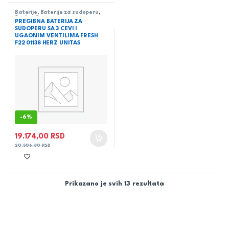
Baterije
,
Baterije za sudoperu
,
Sanitarija
PREGIBNA BATERIJA ZA
SUDOPERU SA 3 CEVI I
UGAONIM VENTILIMA FRESH
F22 01138 HERZ UNITAS
-
6%
19.174,00
RSD
20.506,80
RSD
Prikazano je svih 13 rezultata