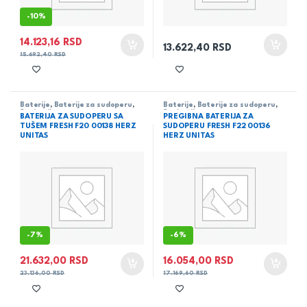
-
10%
14.123,16
RSD
13.622,40
RSD
15.692,40
RSD
Baterije
,
Baterije za sudoperu
,
Baterije
,
Baterije za sudoperu
,
Sanitarija
Sanitarija
BATERIJA ZA SUDOPERU SA
PREGIBNA BATERIJA ZA
TUŠEM FRESH F20 00138 HERZ
SUDOPERU FRESH F22 00136
UNITAS
HERZ UNITAS
-
7%
-
6%
21.632,00
RSD
16.054,00
RSD
23.136,00
RSD
17.169,60
RSD