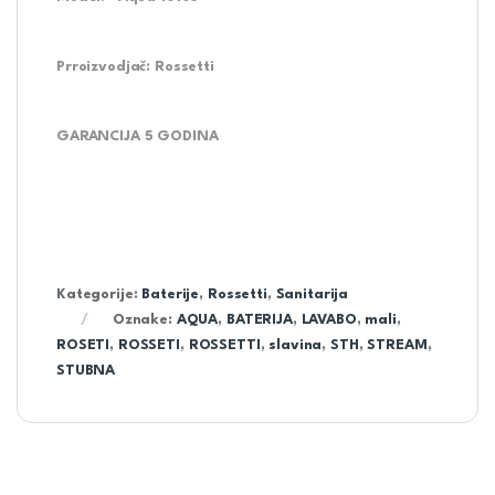
Prroizvodjač: Rossetti
GARANCIJA
5
GODINA
Kategorije:
Baterije
,
Rossetti
,
Sanitarija
Oznake:
AQUA
,
BATERIJA
,
LAVABO
,
mali
,
ROSETI
,
ROSSETI
,
ROSSETTI
,
slavina
,
STH
,
STREAM
,
STUBNA