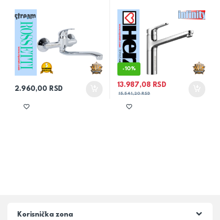
-
10%
13.987,08
RSD
2.960,00
RSD
15.541,20
RSD
Korisnička zona