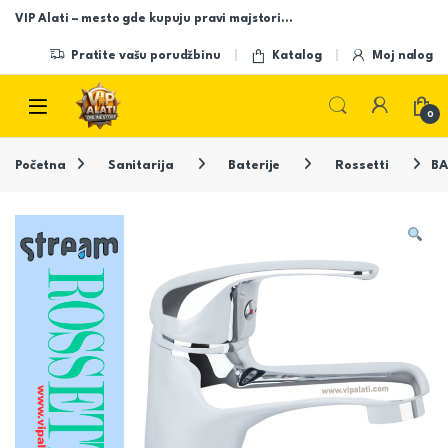
Skip to navigation
Skip to content
VIP Alati – mesto gde kupuju pravi majstori…
Pratite vašu porudžbinu
Katalog
Moj nalog
Open
0
Početna
Sanitarija
Baterije
Rossetti
BA