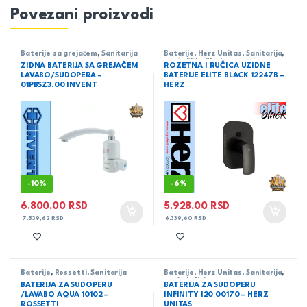
Povezani proizvodi
Baterije sa grejačem
,
Sanitarija
Baterije
,
Herz Unitas
,
Sanitarija
,
serija Elite Black
ZIDNA BATERIJA SA GREJAČEM
ROZETNA I RUČICA UZIDNE
LAVABO/SUDOPERA –
BATERIJE ELITE BLACK 12247B –
01PBSZ3.00 INVENT
HERZ
-
10%
-
6%
6.800,00
RSD
5.928,00
RSD
7.539,62
RSD
6.339,60
RSD
Baterije
,
Rossetti
,
Sanitarija
Baterije
,
Herz Unitas
,
Sanitarija
,
serija Infinity
BATERIJA ZA SUDOPERU
BATERIJA ZA SUDOPERU
/LAVABO AQUA 10102 –
INFINITY I20 00170 – HERZ
ROSSETTI
UNITAS