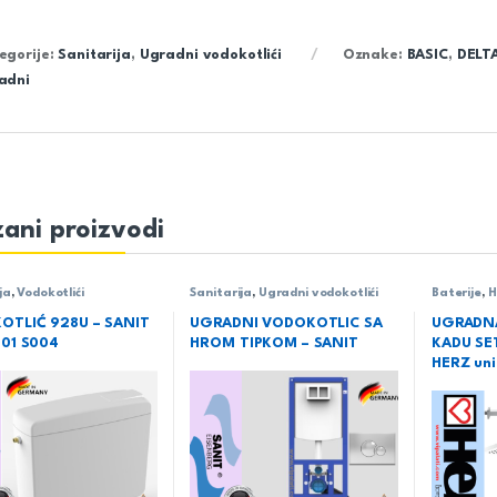
egorije:
Sanitarija
,
Ugradni vodokotlići
Oznake:
BASIC
,
DELT
adni
ani proizvodi
ja
,
Vodokotlići
Sanitarija
,
Ugradni vodokotlići
Baterije
,
H
serija SQ
OTLIĆ 928U – SANIT
UGRADNI VODOKOTLIC SA
UGRADNA
 01 S004
HROM TIPKOM – SANIT
KADU SE
HERZ uni