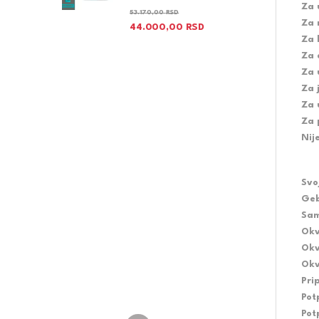
Za 
53.170,00
RSD
Za 
44.000,00
RSD
Za 
Za 
Za 
Za 
Za 
Za 
Nij
Svo
Geb
Sam
Okv
Okv
Okv
Pri
Pot
Pot