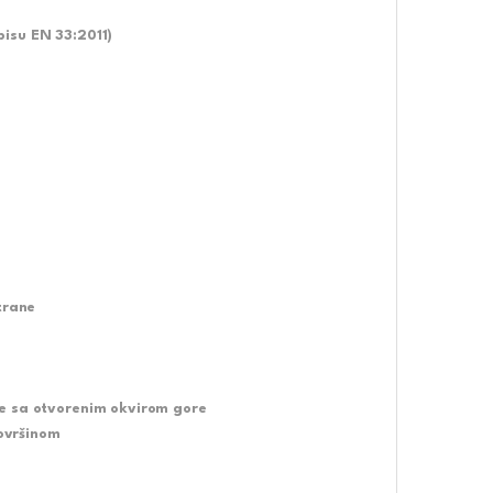
isu EN 33:2011)
trane
te sa otvorenim okvirom gore
ovršinom