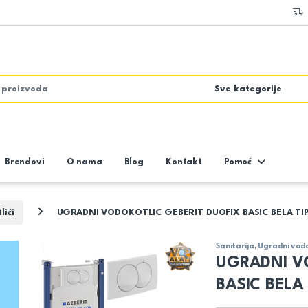
Brendovi
O nama
Blog
Kontakt
Pomoć
lići
UGRADNI VODOKOTLIC GEBERIT DUOFIX BASIC BELA TIPKA 
Sanitarija
,
Ugradni vodo
UGRADNI V
BASIC BELA T