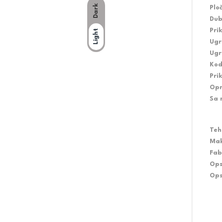
Dark
Plo
Dub
Pri
Light
Ugr
Ugr
Kod
Pri
Opr
Sa 
Teh
Mak
Fab
Ops
Ops