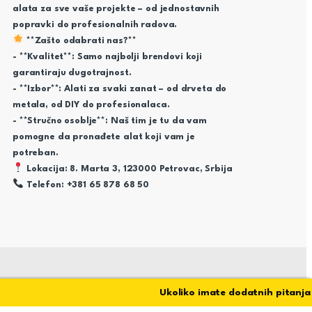
alata za sve vaše projekte – od jednostavnih
popravki do profesionalnih radova.
**Zašto odabrati nas?**
- **Kvalitet**: Samo najbolji brendovi koji
garantiraju dugotrajnost.
- **Izbor**: Alati za svaki zanat – od drveta do
metala, od DIY do profesionalaca.
- **Stručno osoblje**: Naš tim je tu da vam
pomogne da pronađete alat koji vam je
potreban.
Lokacija: 8. Marta 3, 123000 Petrovac, Srbija
Telefon: +381 65 878 68 50
Ukoliko imate dodatnih pitanja stoj