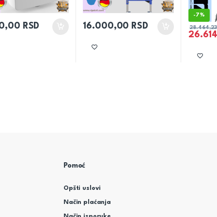
-
7%
00,00
RSD
16.000,00
RSD
28.464,2
26.61
Pomoć
Opšti uslovi
Način plaćanja
Način isporuke