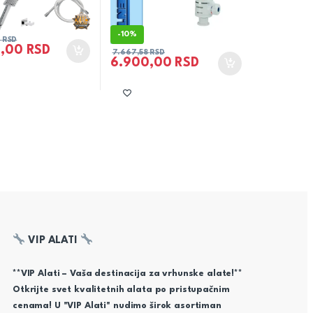
-
10%
3
RSD
4,00
RSD
7.667,58
RSD
6.900,00
RSD
VIP ALATI
**VIP Alati – Vaša destinacija za vrhunske alate!**
Otkrijte svet kvalitetnih alata po pristupačnim
cenama! U "VIP Alati" nudimo širok asortiman