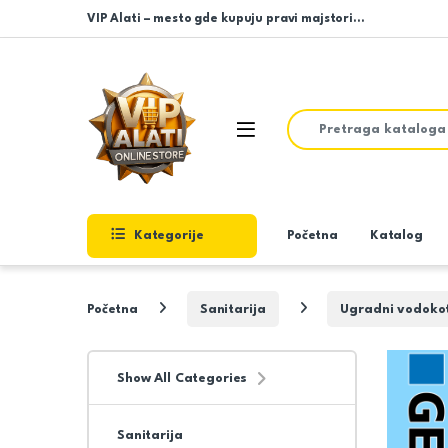
Skip to navigation
Skip to content
VIP Alati – mesto gde kupuju pravi majstori…
Search for:
Open
Kategorije
Početna
Katalog
Početna
Sanitarija
Ugradni vodokot
Show All Categories
Sanitarija