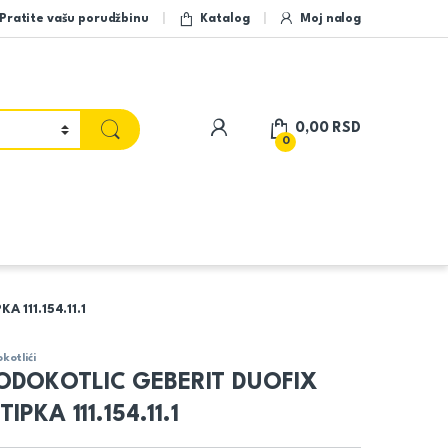
Pratite vašu porudžbinu
Katalog
Moj nalog
My Account
0,00
RSD
0
111.154.11.1
kotlići
ODOKOTLIC GEBERIT DUOFIX
IPKA 111.154.11.1