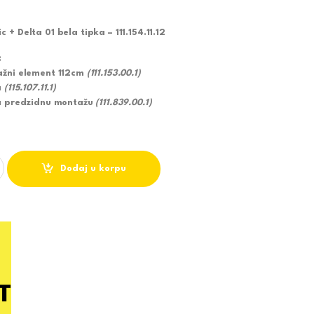
+ Delta 01 bela tipka – 111.154.11.12
:
ažni element 112cm
(111.153.00.1)
a
(115.107.11.1)
za predzidnu montažu
(111.839.00.1)
GEBERIT DUOFIX BASIC BELA TIPKA 111.154.11.1 quantity
Dodaj u korpu