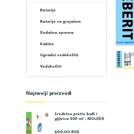
Baterije
Baterije sa grejačem
Dodatna oprema
Kabine
Ugradni vodokotlići
Vodokotlići
Najnoviji proizvodi
Sredstvo protiv buđi i
gljivica 500 ml - MOLDEX
600,00
RSD