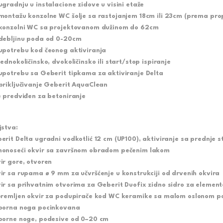
ugradnju u instalacione zidove u visini etaže
montažu konzolne WC šolje sa rastojanjem 18cm ili 23cm (prema prop
konzolni WC sa projektovanom dužinom do 62cm
debljinu poda od 0-20cm
upotrebu kod čeonog aktiviranja
jednokoličinsko, dvokoličinsko ili start/stop ispiranje
upotrebu sa Geberit tipkama za aktiviranje Delta
priključivanje Geberit AquaClean
e predviđen za betoniranje
jstva:
erit Delta ugradni vodkotlić 12 cm (UP100), aktiviranje sa prednje s
onoseći okvir sa završnom obradom pečenim lakom
ir gore, otvoren
ir sa rupama ø 9 mm za učvršćenje u konstrukciji od drvenih okvira
ir sa prihvatnim otvorima za Geberit Duofix zidno sidro za elemen
premljen okvir za podupirače kod WC keramike sa malom oslonom p
porna noga pocinkovana
porne noge, podesive od 0–20 cm