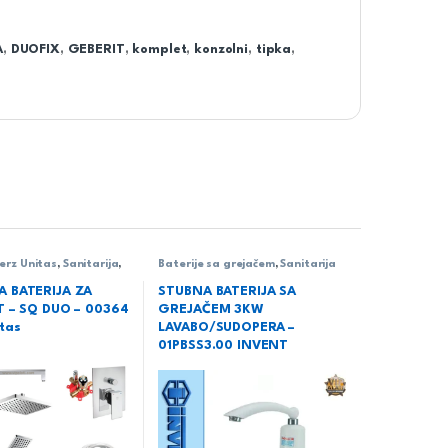
A
,
DUOFIX
,
GEBERIT
,
komplet
,
konzolni
,
tipka
,
erz Unitas
,
Sanitarija
,
Baterije sa grejačem
,
Sanitarija
 BATERIJA ZA
STUBNA BATERIJA SA
T – SQ DUO – 00364
GREJAČEM 3KW
tas
LAVABO/SUDOPERA –
01PBSS3.00 INVENT