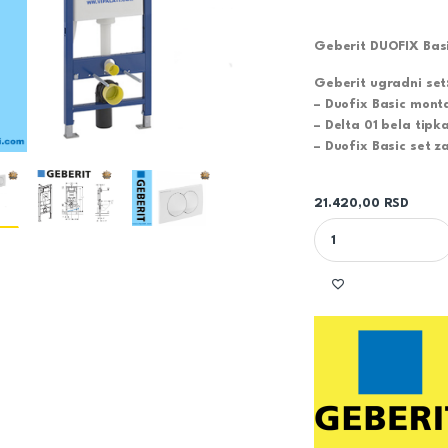
Geberit DUOFIX Basic 
Geberit ugradni set
– Duofix Basic mont
– Delta 01 bela tipk
– Duofix Basic set 
21.420,00
RSD
UGRADNI VODOKOTLIC 