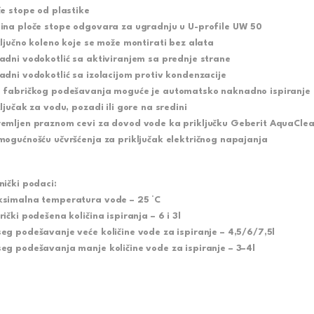
če stope od plastike
ina ploče stope odgovara za ugradnju u U-profile UW 50
ključno koleno koje se može montirati bez alata
adni vodokotlić sa aktiviranjem sa prednje strane
adni vodokotlić sa izolacijom protiv kondenzacije
 fabričkog podešavanja moguće je automatsko naknadno ispiranje
ključak za vodu, pozadi ili gore na sredini
emljen praznom cevi za dovod vode ka priključku Geberit AquaClea
mogućnošću učvršćenja za priključak električnog napajanja
nički podaci:
simalna temperatura vode – 25 °C
rički podešena količina ispiranja – 6 i 3l
eg podešavanje veće količine vode za ispiranje – 4,5/6/7,5l
eg podešavanja manje količine vode za ispiranje – 3–4l