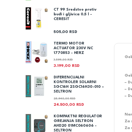
CT 99 Sredstvo protiv
buđi i gljivica 0,5 l -
CERESIT
505,00
RSD
TERMO MOTOR
ACTUATOR 230V NC
1770853 - HERZ
Geb
3.599,00
RSD
3.199,00
RSD
Geb
DIFERENCIJALNI
KONTROLER SOLARNI
– D
SGC16H 2SGC16H30-010 –
– D
SELTRON
– D
25.940,00
RSD
24.500,00
RSD
Na
KOMPAKTNI REGULATOR
GREJANJA SELTRON
Za 
AHD20 01MC060606 -
Za 
SELTRON