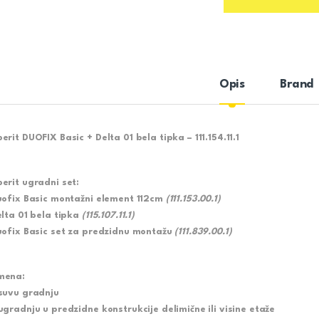
Opis
Brand
erit DUOFIX Basic + Delta 01 bela tipka – 111.154.11.1
erit ugradni set:
uofix Basic montažni element 112cm
(111.153.00.1)
elta 01 bela tipka
(115.107.11.1)
uofix Basic set za predzidnu montažu
(111.839.00.1)
mena:
suvu gradnju
ugradnju u predzidne konstrukcije delimične ili visine etaže