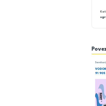
Kat
ugr
Povez
Sanitari
VODOK
91 905