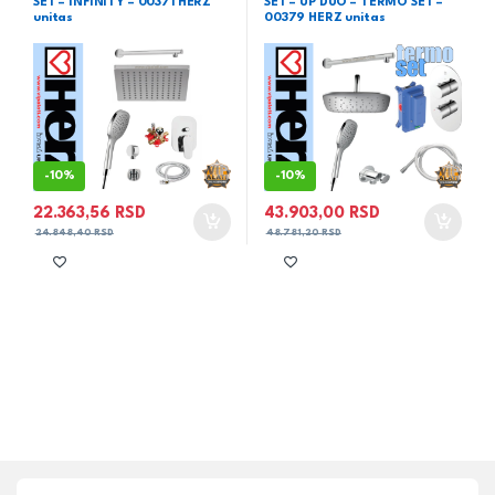
SET – INFINITY – 00371 HERZ
SET – UP DUO – TERMO SET –
unitas
00379 HERZ unitas
-
10%
-
10%
22.363,56
RSD
43.903,00
RSD
24.848,40
RSD
48.781,20
RSD