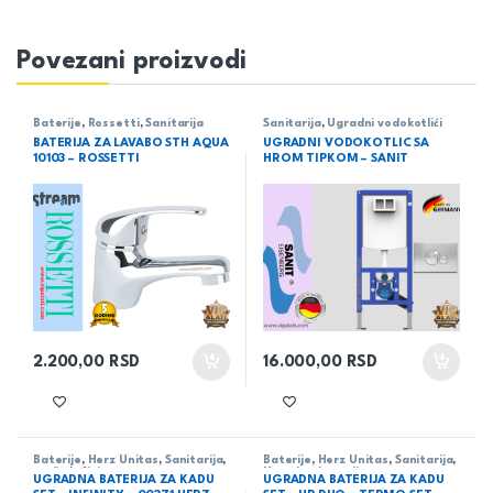
Povezani proizvodi
Baterije
,
Rossetti
,
Sanitarija
Sanitarija
,
Ugradni vodokotlići
BATERIJA ZA LAVABO STH AQUA
UGRADNI VODOKOTLIC SA
10103 – ROSSETTI
HROM TIPKOM – SANIT
2.200,00
RSD
16.000,00
RSD
Baterije
,
Herz Unitas
,
Sanitarija
,
Baterije
,
Herz Unitas
,
Sanitarija
,
serija Infinity
Ugradne baterije
UGRADNA BATERIJA ZA KADU
UGRADNA BATERIJA ZA KADU