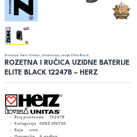
Baterije
,
Herz Unitas
,
Sanitarija
,
serija Elite Black
ROZETNA I RUČICA UZIDNE BATERIJE
ELITE BLACK 12247B – HERZ
Broj proizvoda
12247B
Kategorija
HERZ UNITAS
Boja
crna
Garancija
6 godina