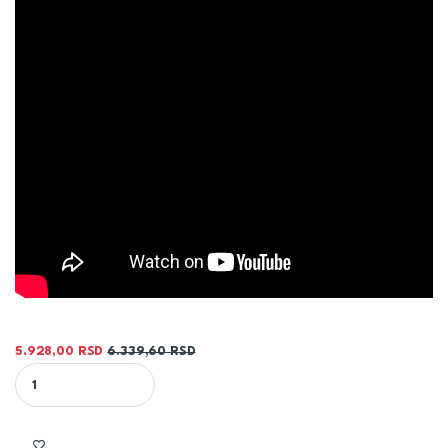
5.928,00
RSD
6.339,60
RSD
ROZETNA I RUČICA UZIDNE BATERIJE ELITE BLACK 12247B - HERZ q