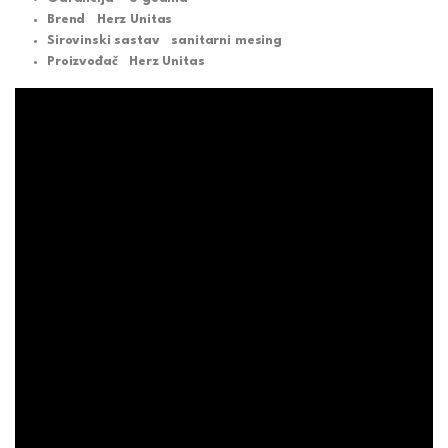
Brend
Herz Unitas
Sirovinski sastav
sanitarni mesing
Proizvođač
Herz Unitas