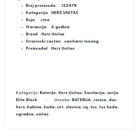
Broj proizvoda
12247B
Kategorija
HERZ UNITAS
Boja
crna
Garancija
6 godina
Brend
Herz Unitas
Sirovinski sastav
sanitarni mesing
Proizvođač
Herz Unitas
Kategorije:
Baterije
,
Herz Unitas
,
Sanitarija
,
serija
Elite Black
Oznake:
BATERIJA
,
cesma
,
duo
,
herz
,
kabina
,
kada
,
set
,
slavina
,
sq
,
tus
,
tus kada
,
ugradna
,
unitas