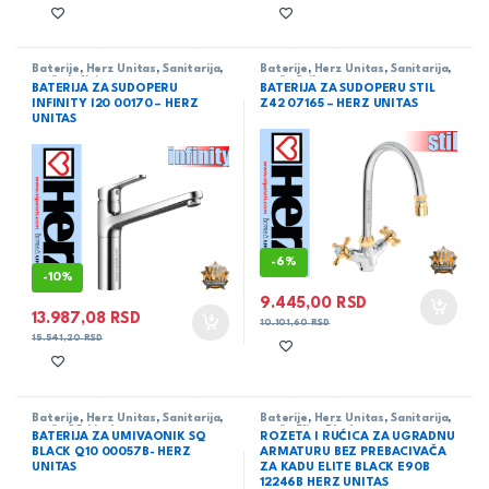
Baterije
,
Herz Unitas
,
Sanitarija
,
Baterije
,
Herz Unitas
,
Sanitarija
,
serija Infinity
serija Stil
BATERIJA ZA SUDOPERU
BATERIJA ZA SUDOPERU STIL
INFINITY I20 00170 – HERZ
Z42 07165 – HERZ UNITAS
UNITAS
-
6%
-
10%
9.445,00
RSD
13.987,08
RSD
10.101,60
RSD
15.541,20
RSD
Baterije
,
Herz Unitas
,
Sanitarija
,
Baterije
,
Herz Unitas
,
Sanitarija
,
serija SQ black
serija Elite Black
BATERIJA ZA UMIVAONIK SQ
ROZETA I RUĆICA ZA UGRADNU
BLACK Q10 00057B- HERZ
ARMATURU BEZ PREBACIVAČA
UNITAS
ZA KADU ELITE BLACK E90B
12246B HERZ UNITAS