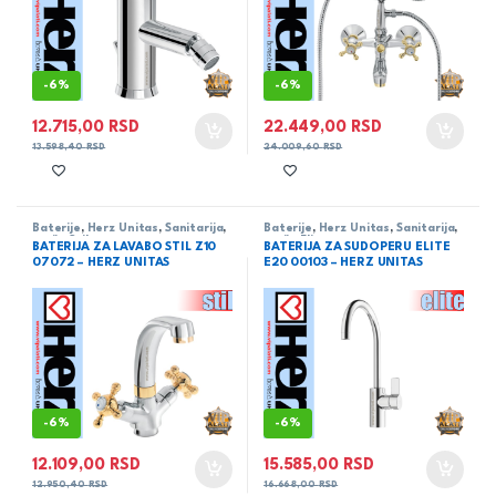
-
6%
-
6%
12.715,00
RSD
22.449,00
RSD
13.598,40
RSD
24.009,60
RSD
Baterije
,
Herz Unitas
,
Sanitarija
,
Baterije
,
Herz Unitas
,
Sanitarija
,
serija Stil
serija Elite
BATERIJA ZA LAVABO STIL Z10
BATERIJA ZA SUDOPERU ELITE
07072 – HERZ UNITAS
E20 00103 – HERZ UNITAS
-
6%
-
6%
12.109,00
RSD
15.585,00
RSD
12.950,40
RSD
16.668,00
RSD