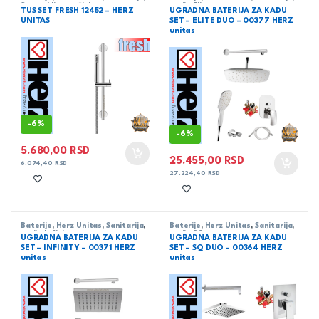
Set sa kliznom šipkom
serija Elite
TUS SET FRESH 12452 – HERZ
UGRADNA BATERIJA ZA KADU
UNITAS
SET – ELITE DUO – 00377 HERZ
unitas
-
6%
-
6%
5.680,00
RSD
25.455,00
RSD
6.074,40
RSD
27.224,40
RSD
Baterije
,
Herz Unitas
,
Sanitarija
,
Baterije
,
Herz Unitas
,
Sanitarija
,
serija Infinity
serija SQ
UGRADNA BATERIJA ZA KADU
UGRADNA BATERIJA ZA KADU
SET – INFINITY – 00371 HERZ
SET – SQ DUO – 00364 HERZ
unitas
unitas