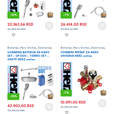
-
10%
-
7%
22.363,56
RSD
26.614,00
RSD
24.848,40
RSD
28.464,23
RSD
Baterije
,
Herz Unitas
,
Sanitarija
,
Baterije
,
Herz Unitas
,
Sanitarija
,
Ugradne baterije
Ugradne baterije
UGRADNA BATERIJA ZA KADU
UGRADNI MEŠAČ ZA KADU
SET – UP DUO – TERMO SET –
UH00368 HERZ unitas
00379 HERZ unitas
-
7%
-
10%
10.091,00
RSD
43.903,00
RSD
10.792,80
RSD
48.781,20
RSD