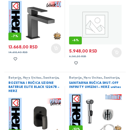
-
7%
-
6%
13.668,00
RSD
5.948,00
RSD
14.618,40
RSD
6.361,20
RSD
Baterije
,
Herz Unitas
,
Sanitarija
,
Baterije
,
Herz Unitas
,
Sanitarija
,
serija Elite Black
serija Infinity
ROZETNA I RUČICA UZIDNE
SANITARNA RUČICA SHUT-OFF
BATERIJE ELITE BLACK 12247B –
INFINITY UH12361 – HERZ unitas
HERZ
-
10%