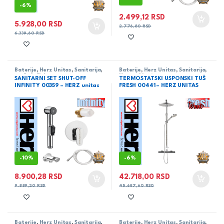
-
6%
2.499,12
RSD
5.928,00
RSD
2.776,80
RSD
6.339,60
RSD
Baterije
,
Herz Unitas
,
Sanitarija
,
Baterije
,
Herz Unitas
,
Sanitarija
,
serija Infinity
Usponski tuš
SANITARNI SET SHUT-OFF
TERMOSTATSKI USPONSKI TUŠ
INFINITY 00359 – HERZ unitas
FRESH 00441 – HERZ UNITAS
-
10%
-
6%
8.900,28
RSD
42.718,00
RSD
9.889,20
RSD
45.687,60
RSD
Baterije
,
Herz Unitas
,
Sanitarija
,
Baterije
,
Herz Unitas
,
Sanitarija
,