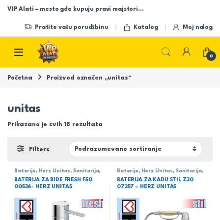
Skip to navigation
Skip to content
VIP Alati – mesto gde kupuju pravi majstori…
Pratite vašu porudžbinu
Katalog
Moj nalog
Open
0
Početna
Proizvod označen „unitas“
unitas
Prikazano je svih 18 rezultata
Filters
Baterije
,
Herz Unitas
,
Sanitarija
,
Baterije
,
Herz Unitas
,
Sanitarija
,
serija Fresh
serija Stil
BATERIJA ZA BIDE FRESH F50
BATERIJA ZA KADU STIL Z30
00536- HERZ UNITAS
07357 – HERZ UNITAS