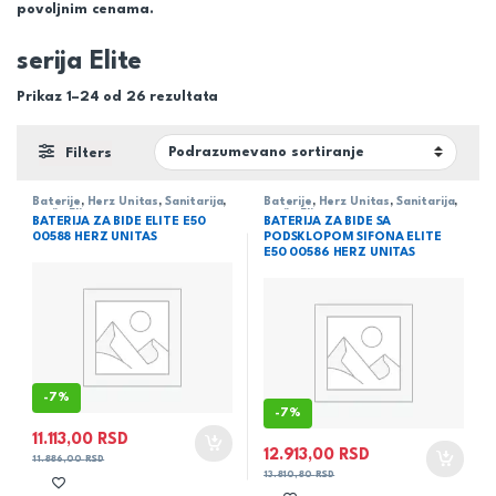
povoljnim cenama.
serija Elite
Prikaz 1–24 od 26 rezultata
Filters
Baterije
,
Herz Unitas
,
Sanitarija
,
Baterije
,
Herz Unitas
,
Sanitarija
,
serija Elite
serija Elite
BATERIJA ZA BIDE ELITE E50
BATERIJA ZA BIDE SA
00588 HERZ UNITAS
PODSKLOPOM SIFONA ELITE
E50 00586 HERZ UNITAS
-
7%
-
7%
11.113,00
RSD
12.913,00
RSD
11.886,00
RSD
13.810,80
RSD