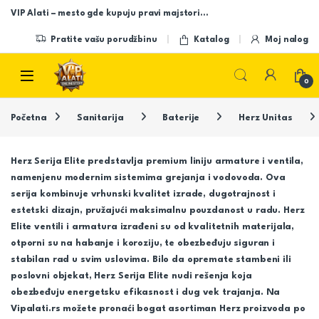
Skip to navigation
Skip to content
VIP Alati – mesto gde kupuju pravi majstori…
Pratite vašu porudžbinu
Katalog
Moj nalog
Open
0
Početna
Sanitarija
Baterije
Herz Unitas
Herz Serija Elite predstavlja premium liniju armature i ventila,
namenjenu modernim sistemima grejanja i vodovoda. Ova
serija kombinuje vrhunski kvalitet izrade, dugotrajnost i
estetski dizajn, pružajući maksimalnu pouzdanost u radu. Herz
Elite ventili i armatura izrađeni su od kvalitetnih materijala,
otporni su na habanje i koroziju, te obezbeđuju siguran i
stabilan rad u svim uslovima. Bilo da opremate stambeni ili
poslovni objekat, Herz Serija Elite nudi rešenja koja
obezbeđuju energetsku efikasnost i dug vek trajanja. Na
Vipalati.rs možete pronaći bogat asortiman Herz proizvoda po