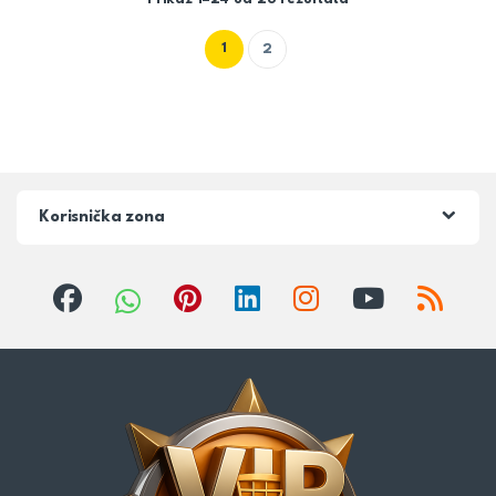
1
2
Korisnička zona