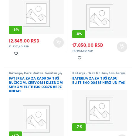
-
6%
-
8%
12.845,00
RSD
17.850,00
RSD
13.737,60
RSD
19.402,80
RSD
Baterije
,
Herz Unitas
,
Sanitarija
,
Baterije
,
Herz Unitas
,
Sanitarija
,
serija Elite
serija Elite
BATERIJA ZA ZA KADU SA TUŠ
BATERIJA ZA ZA TUŠ KADU
RUČICOM, CREVOM I KLIZNOM
ELITE E40 00485 HERZ UNITAS
ŠIPKOM ELITE E30 00375 HERZ
UNITAS
-
7%
-
7%