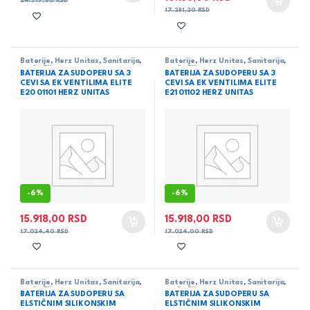
24.717,60
RSD
17.281,20
RSD
Baterije
,
Herz Unitas
,
Sanitarija
,
Baterije
,
Herz Unitas
,
Sanitarija
,
serija Elite
serija Elite
BATERIJA ZA SUDOPERU SA 3
BATERIJA ZA SUDOPERU SA 3
CEVI SA EK VENTILIMA ELITE
CEVI SA EK VENTILIMA ELITE
E20 01101 HERZ UNITAS
E21 01102 HERZ UNITAS
-
6%
-
6%
15.918,00
RSD
15.918,00
RSD
17.024,40
RSD
17.024,00
RSD
Baterije
,
Herz Unitas
,
Sanitarija
,
Baterije
,
Herz Unitas
,
Sanitarija
,
serija Elite
serija Elite
BATERIJA ZA SUDOPERU SA
BATERIJA ZA SUDOPERU SA
ELSTIČNIM SILIKONSKIM
ELSTIČNIM SILIKONSKIM