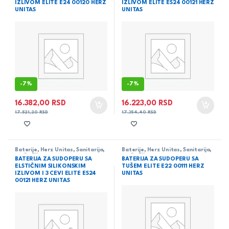
IZLIVOM ELITE E24 00120 HERZ
IZLIVOM ELITE ES24 00121 HERZ
UNITAS
UNITAS
-
7%
-
7%
16.382,00
RSD
16.223,00
RSD
17.521,20
RSD
17.354,40
RSD
Baterije
,
Herz Unitas
,
Sanitarija
,
Baterije
,
Herz Unitas
,
Sanitarija
,
serija Elite
serija Elite
BATERIJA ZA SUDOPERU SA
BATERIJA ZA SUDOPERU SA
ELSTIČNIM SILIKONSKIM
TUŠEM ELITE E22 00111 HERZ
IZLIVOM I 3 CEVI ELITE ES24
UNITAS
00121 HERZ UNITAS