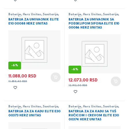
Baterije
,
Herz Unitas
,
Sanitarija
,
Baterije
,
Herz Unitas
,
Sanitarija
,
serija Elite
serija Elite
BATERIJA ZA UMIVAONIK ELITE
BATERIJA ZA UMIVAONIK SA
E10 00088 HERZ UNITAS
PODSKLIPOM SIFONA ELITE E10
00086 HERZ UNITAS
-
6%
-
6%
11.088,00
RSD
12.073,00
RSD
11.858,40
RSD
12.912,00
RSD
Baterije
,
Herz Unitas
,
Sanitarija
,
Baterije
,
Herz Unitas
,
Sanitarija
,
serija Elite
serija Elite
BATERIJA ZA ZA KADU ELITE E30
BATERIJA ZA ZA KADU SA TUŠ
00373 HERZ UNITAS
RUČICOM I CREVOM ELITE E30
00374 HERZ UNITAS