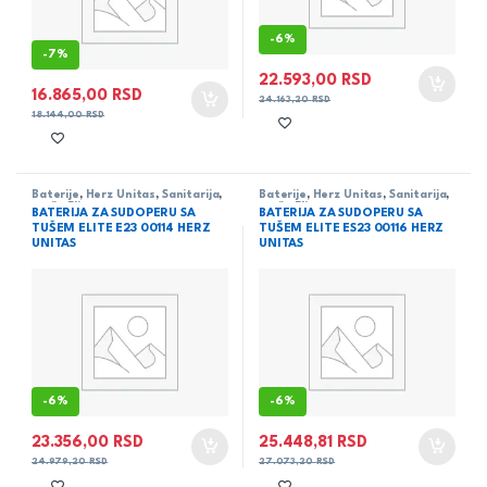
-
6%
-
7%
22.593,00
RSD
16.865,00
RSD
24.163,20
RSD
18.144,00
RSD
Baterije
,
Herz Unitas
,
Sanitarija
,
Baterije
,
Herz Unitas
,
Sanitarija
,
serija Elite
serija Elite
BATERIJA ZA SUDOPERU SA
BATERIJA ZA SUDOPERU SA
TUŠEM ELITE E23 00114 HERZ
TUŠEM ELITE ES23 00116 HERZ
UNITAS
UNITAS
-
6%
-
6%
23.356,00
RSD
25.448,81
RSD
24.979,20
RSD
27.073,20
RSD