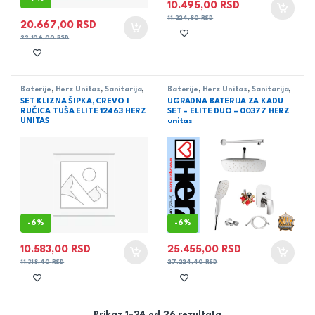
10.495,00
RSD
11.224,80
RSD
20.667,00
RSD
22.104,00
RSD
Baterije
,
Herz Unitas
,
Sanitarija
,
Baterije
,
Herz Unitas
,
Sanitarija
,
serija Elite
serija Elite
SET KLIZNA ŠIPKA, CREVO I
UGRADNA BATERIJA ZA KADU
RUČICA TUŠA ELITE 12463 HERZ
SET – ELITE DUO – 00377 HERZ
UNITAS
unitas
-
6%
-
6%
10.583,00
RSD
25.455,00
RSD
11.318,40
RSD
27.224,40
RSD
Prikaz 1–24 od 26 rezultata