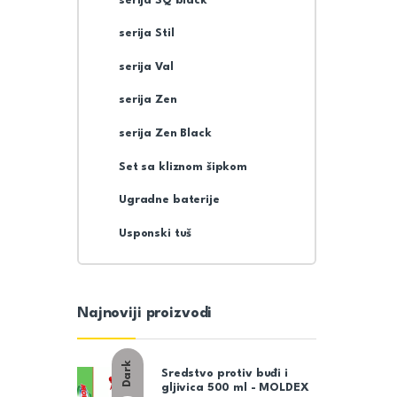
serija SQ black
serija Stil
serija Val
serija Zen
serija Zen Black
Set sa kliznom šipkom
Ugradne baterije
Usponski tuš
Najnoviji proizvodi
Dark
Sredstvo protiv buđi i
gljivica 500 ml - MOLDEX