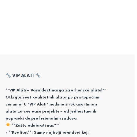
VIP ALATI
**VIP Alati – Vaša destinacija za vrhunske alate!**
Otkrijte svet kvalitetnih alata po pristupačnim
cenama! U "VIP Alati" nudimo širok asortiman
alata za sve vaše projekte – od jednostavnih
popravki do profesionalnih radova.
**Zašto odabrati nas?**
- **Kvalitet**: Samo najbolji brendovi koji