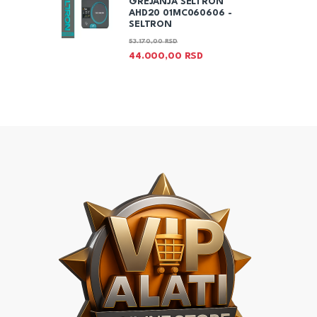
GREJANJA SELTRON
AHD20 01MC060606 -
SELTRON
53.170,00
RSD
44.000,00
RSD