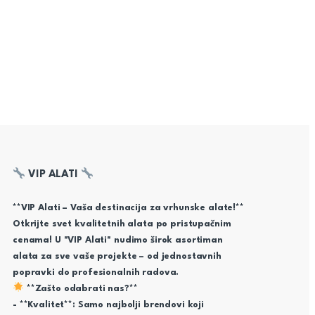
VIP ALATI
**VIP Alati – Vaša destinacija za vrhunske alate!**
Otkrijte svet kvalitetnih alata po pristupačnim
cenama! U "VIP Alati" nudimo širok asortiman
alata za sve vaše projekte – od jednostavnih
popravki do profesionalnih radova.
**Zašto odabrati nas?**
- **Kvalitet**: Samo najbolji brendovi koji