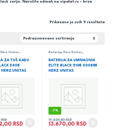
lack serije. Naručite odmah na vipalat.rs – brza
Prikazano je svih 9 rezultata
,
Herz Unitas
,
Baterije
,
Herz Unitas
,
ja
,
serija Elite Black
Sanitarija
,
serija Elite Black
JA ZA TUŠ KADU
BATERIJA ZA UMIVAONIK
BLACK E40B
ELITE BLACK E10B 00088B
 HERZ UNITAS
HERZ UNITAS
-
7%
0
RSD
14.620,80
RSD
82,00
RSD
13.670,00
RSD