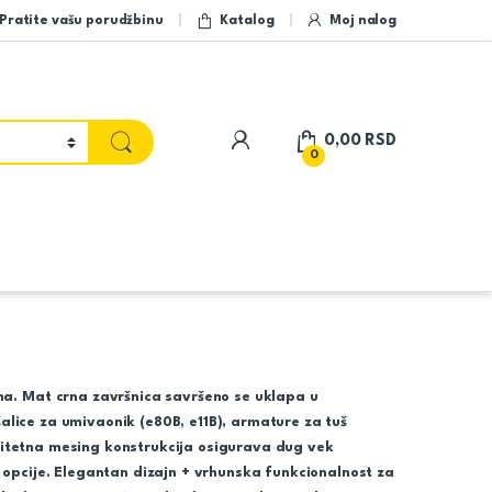
Pratite vašu porudžbinu
Katalog
Moj nalog
My Account
0,00
RSD
0
na. Mat crna završnica savršeno se uklapa u
ešalice za umivaonik (e80B, e11B), armature za tuš
valitetna mesing konstrukcija osigurava dug vek
 opcije. Elegantan dizajn + vrhunska funkcionalnost za