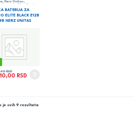
je
,
Herz Unitas
,
rija
,
serija Elite Black
KA BATERIJA ZA
O ELITE BLACK E12B
9B HERZ UNITAS
6,40
RSD
210,00
RSD
 je svih 9 rezultata