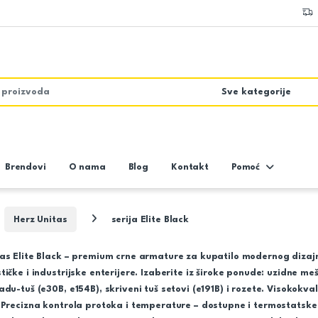
Brendovi
O nama
Blog
Kontakt
Pomoć
Herz Unitas
serija Elite Black
tas Elite Black – premium crne armature za kupatilo modernog dizaj
tičke i industrijske enterijere. Izaberite iz široke ponude: uzidne m
adu-tuš (e30B, e154B), skriveni tuš setovi (e191B) i rozete. Visokok
 Precizna kontrola protoka i temperature – dostupne i termostatske