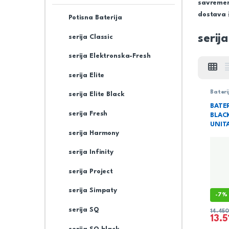
savremeno
dostava š
Potisna Baterija
serija
serija Classic
serija Elektronska-Fresh
serija Elite
Bateri
serija Elite Black
Sanita
BATER
serija Fresh
BLAC
UNIT
serija Harmony
serija Infinity
serija Project
serija Simpaty
-
7%
serija SQ
14.45
13.