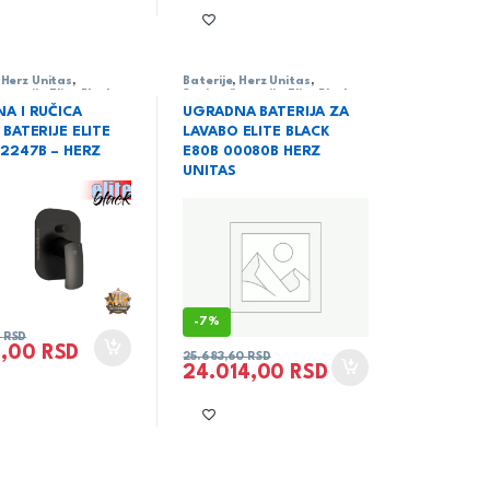
,
Herz Unitas
,
Baterije
,
Herz Unitas
,
ja
,
serija Elite Black
Sanitarija
,
serija Elite Black
A I RUČICA
UGRADNA BATERIJA ZA
 BATERIJE ELITE
LAVABO ELITE BLACK
12247B – HERZ
E80B 00080B HERZ
UNITAS
-
7%
0
RSD
8,00
RSD
25.683,60
RSD
24.014,00
RSD