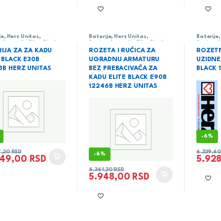
je
,
Herz Unitas
,
Baterije
,
Herz Unitas
,
Baterije
rija
,
serija Elite Black
Sanitarija
,
serija Elite Black
Sanitari
RIJA ZA ZA KADU
ROZETA I RUĆICA ZA
ROZETN
 BLACK E30B
UGRADNU ARMATURU
UZIDNE
3B HERZ UNITAS
BEZ PREBACIVAČA ZA
BLACK 
KADU ELITE BLACK E90B
12246B HERZ UNITAS
-
6%
7,20
RSD
6.339,6
-
6%
249,00
RSD
5.92
6.361,20
RSD
5.948,00
RSD