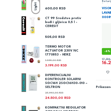
Bateri
Light
Sanita
VISO
600,00
RSD
LAVAB
0008
CT 99 Sredstvo protiv
buđi i gljivica 0,5 l -
CERESIT
505,00
RSD
TERMO MOTOR
ACTUATOR 230V NC
-
6%
1770853 - HERZ
17.33
3.599,00
RSD
16.
3.199,00
RSD
DIFERENCIJALNI
KONTROLER SOLARNI
SGC16H 2SGC16H30-010 –
Prikazano
SELTRON
25.940,00
RSD
24.500,00
RSD
KOMPAKTNI REGULATOR