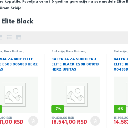
 kupatilo. Povoljna cena i 6 godina garancije na sve modele Elite B
irom Srbije!
 Elite Black
je
,
Herz Unitas
,
Baterije
,
Herz Unitas
,
Baterije
rija
,
serija Elite Black
Sanitarija
,
serija Elite Black
Sanitari
IJA ZA BIDE ELITE
BATERIJA ZA SUDOPERU
BATERI
K E50B 00588B HERZ
ELITE BLACK E20B 00101B
ELITE 
AS
HERZ UNITAS
00485B
-
7%
-
6%
0,40
RSD
19.830,00
RSD
15.595,2
511,00
RSD
18.541,00
RSD
14.5