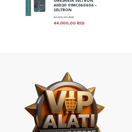
GREJANJA SELTRON
AHD20 01MC060606 -
SELTRON
53.170,00
RSD
44.000,00
RSD