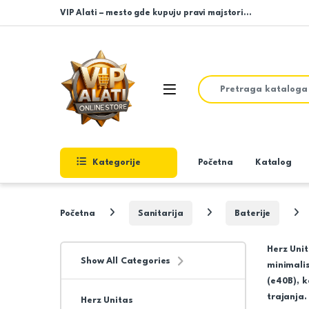
Skip to navigation
Skip to content
VIP Alati – mesto gde kupuju pravi majstori…
Search for:
Open
Kategorije
Početna
Katalog
Početna
Sanitarija
Baterije
Herz Uni
Show All Categories
minimalis
(e40B), k
trajanja.
Herz Unitas