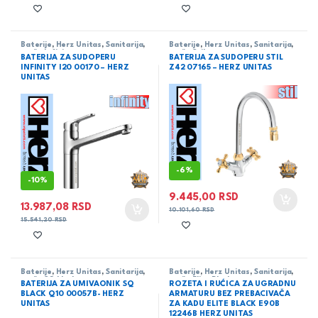
Baterije
,
Herz Unitas
,
Sanitarija
,
Baterije
,
Herz Unitas
,
Sanitarija
,
serija Infinity
serija Stil
BATERIJA ZA SUDOPERU
BATERIJA ZA SUDOPERU STIL
INFINITY I20 00170 – HERZ
Z42 07165 – HERZ UNITAS
UNITAS
-
6%
-
10%
9.445,00
RSD
13.987,08
RSD
10.101,60
RSD
15.541,20
RSD
Baterije
,
Herz Unitas
,
Sanitarija
,
Baterije
,
Herz Unitas
,
Sanitarija
,
serija SQ black
serija Elite Black
BATERIJA ZA UMIVAONIK SQ
ROZETA I RUĆICA ZA UGRADNU
BLACK Q10 00057B- HERZ
ARMATURU BEZ PREBACIVAČA
UNITAS
ZA KADU ELITE BLACK E90B
12246B HERZ UNITAS