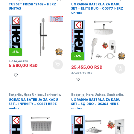
Set sa kliznom šipkom
serija Elite
TUS SET FRESH 12452 – HERZ
UGRADNA BATERIJA ZA KADU
UNITAS
SET – ELITE DUO – 00377 HERZ
unitas
-
6%
-
6%
6.074,40
RSD
5.680,00
RSD
25.455,00
RSD
27.224,40
RSD
Baterije
,
Herz Unitas
,
Sanitarija
,
Baterije
,
Herz Unitas
,
Sanitarija
,
serija Infinity
serija SQ
UGRADNA BATERIJA ZA KADU
UGRADNA BATERIJA ZA KADU
SET – INFINITY – 00371 HERZ
SET – SQ DUO – 00364 HERZ
unitas
unitas