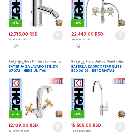
-
6%
-
6%
12.715,00
RSD
22.449,00
RSD
13.598,40
RSD
24.009,60
RSD
Baterije
,
Herz Unitas
,
Sanitarija
,
Baterije
,
Herz Unitas
,
Sanitarija
,
serija Stil
serija Elite
BATERIJA ZA LAVABO STIL Z10
BATERIJA ZA SUDOPERU ELITE
07072 – HERZ UNITAS
E20 00103 – HERZ UNITAS
-
6%
-
6%
12.109,00
RSD
15.585,00
RSD
12.950,40
RSD
16.668,00
RSD