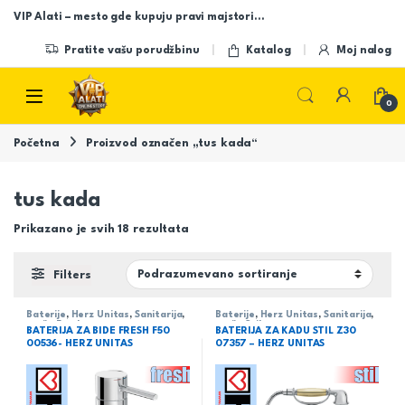
Skip to navigation
Skip to content
VIP Alati – mesto gde kupuju pravi majstori…
Pratite vašu porudžbinu
Katalog
Moj nalog
Open
0
Početna
Proizvod označen „tus kada“
tus kada
Prikazano je svih 18 rezultata
Filters
Baterije
,
Herz Unitas
,
Sanitarija
,
Baterije
,
Herz Unitas
,
Sanitarija
,
serija Fresh
serija Stil
BATERIJA ZA BIDE FRESH F50
BATERIJA ZA KADU STIL Z30
00536- HERZ UNITAS
07357 – HERZ UNITAS