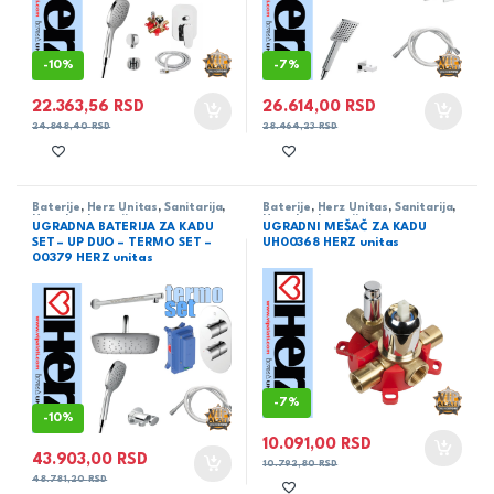
-
10%
-
7%
22.363,56
RSD
26.614,00
RSD
24.848,40
RSD
28.464,23
RSD
Baterije
,
Herz Unitas
,
Sanitarija
,
Baterije
,
Herz Unitas
,
Sanitarija
,
Ugradne baterije
Ugradne baterije
UGRADNA BATERIJA ZA KADU
UGRADNI MEŠAČ ZA KADU
SET – UP DUO – TERMO SET –
UH00368 HERZ unitas
00379 HERZ unitas
-
7%
-
10%
10.091,00
RSD
43.903,00
RSD
10.792,80
RSD
48.781,20
RSD