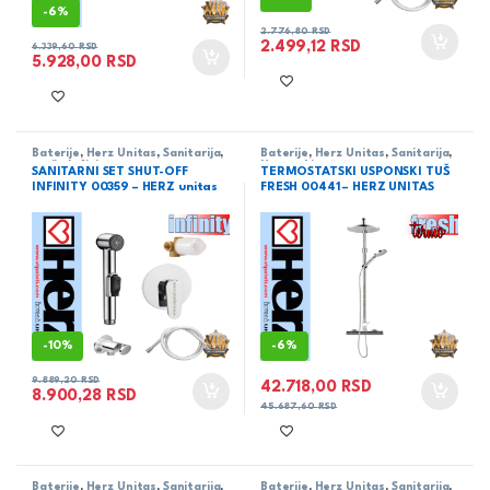
-
6%
2.776,80
RSD
2.499,12
RSD
6.339,60
RSD
5.928,00
RSD
Baterije
,
Herz Unitas
,
Sanitarija
,
Baterije
,
Herz Unitas
,
Sanitarija
,
serija Infinity
Usponski tuš
SANITARNI SET SHUT-OFF
TERMOSTATSKI USPONSKI TUŠ
INFINITY 00359 – HERZ unitas
FRESH 00441 – HERZ UNITAS
-
10%
-
6%
9.889,20
RSD
42.718,00
RSD
8.900,28
RSD
45.687,60
RSD
Baterije
,
Herz Unitas
,
Sanitarija
,
Baterije
,
Herz Unitas
,
Sanitarija
,