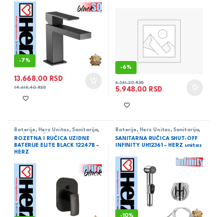
-
7%
-
6%
13.668,00
RSD
6.361,20
RSD
14.618,40
RSD
5.948,00
RSD
Baterije
,
Herz Unitas
,
Sanitarija
,
Baterije
,
Herz Unitas
,
Sanitarija
,
serija Elite Black
serija Infinity
ROZETNA I RUČICA UZIDNE
SANITARNA RUČICA SHUT-OFF
BATERIJE ELITE BLACK 12247B –
INFINITY UH12361 – HERZ unitas
HERZ
-
10%