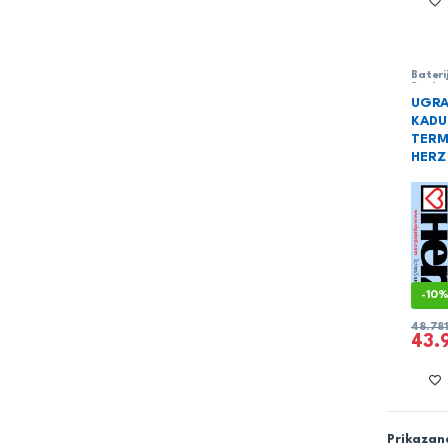
Bateri
Sanita
UGRA
KADU 
TERM
HERZ 
-
10
48.78
43.
Prikazano