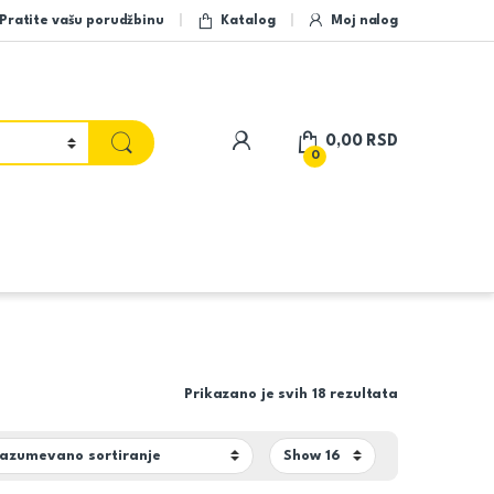
Pratite vašu porudžbinu
Katalog
Moj nalog
My Account
0,00
RSD
0
Prikazano je svih 18 rezultata