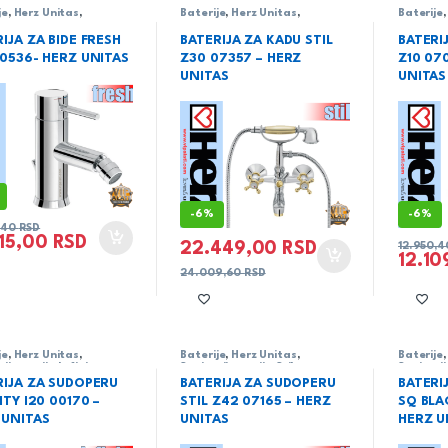
je
,
Herz Unitas
,
Baterije
,
Herz Unitas
,
Baterije
rija
,
serija Fresh
Sanitarija
,
serija Stil
Sanitari
IJA ZA BIDE FRESH
BATERIJA ZA KADU STIL
BATERI
00536- HERZ UNITAS
Z30 07357 – HERZ
Z10 07
UNITAS
UNITAS
-
6%
-
6%
8,40
RSD
715,00
RSD
22.449,00
RSD
12.950,
12.1
24.009,60
RSD
je
,
Herz Unitas
,
Baterije
,
Herz Unitas
,
Baterije
rija
,
serija Infinity
Sanitarija
,
serija Stil
Sanitari
RIJA ZA SUDOPERU
BATERIJA ZA SUDOPERU
BATERI
ITY I20 00170 –
STIL Z42 07165 – HERZ
SQ BLA
 UNITAS
UNITAS
HERZ U