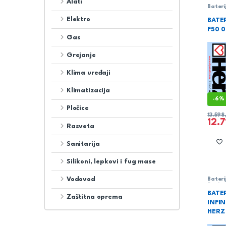
Alati
Bateri
Sanita
Elektro
BATER
F50 
Gas
Grejanje
Klima uređaji
Klimatizacija
-
6%
Pločice
13.59
12.
Rasveta
Sanitarija
Silikoni, lepkovi i fug mase
Vodovod
Bateri
Sanita
BATE
Zaštitna oprema
INFIN
HERZ