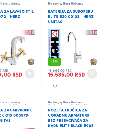
,
Herz Unitas
,
Baterije
,
Herz Unitas
,
ja
,
serija Stil
Sanitarija
,
serija Elite
JA ZA LAVABO STIL
BATERIJA ZA SUDOPERU
072 – HERZ
ELITE E20 00103 – HERZ
UNITAS
-
6%
40
RSD
16.668,00
RSD
09,00
RSD
15.585,00
RSD
,
Herz Unitas
,
Baterije
,
Herz Unitas
,
ja
,
serija SQ black
Sanitarija
,
serija Elite Black
JA ZA UMIVAONIK
ROZETA I RUĆICA ZA
CK Q10 00057B-
UGRADNU ARMATURU
NITAS
BEZ PREBACIVAČA ZA
KADU ELITE BLACK E90B