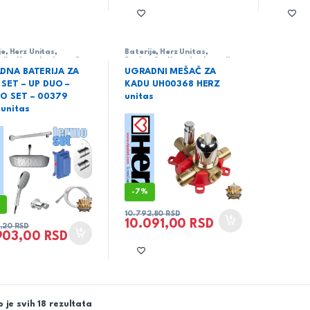
je
,
Herz Unitas
,
Baterije
,
Herz Unitas
,
rija
,
Ugradne baterije
Sanitarija
,
Ugradne baterije
DNA BATERIJA ZA
UGRADNI MEŠAČ ZA
SET – UP DUO –
KADU UH00368 HERZ
O SET – 00379
unitas
unitas
-
7%
%
10.792,80
RSD
10.091,00
RSD
1,20
RSD
903,00
RSD
 je svih 18 rezultata