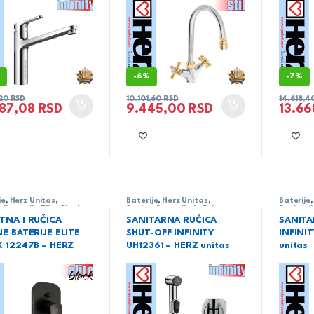
%
-
6%
-
7%
,20
RSD
10.101,60
RSD
14.618,4
987,08
RSD
9.445,00
RSD
13.6
je
,
Herz Unitas
,
Baterije
,
Herz Unitas
,
Baterije
rija
,
serija Elite Black
Sanitarija
,
serija Infinity
Sanitari
TNA I RUČICA
SANITARNA RUČICA
SANITA
E BATERIJE ELITE
SHUT-OFF INFINITY
INFINI
K 12247B – HERZ
UH12361 – HERZ unitas
unitas