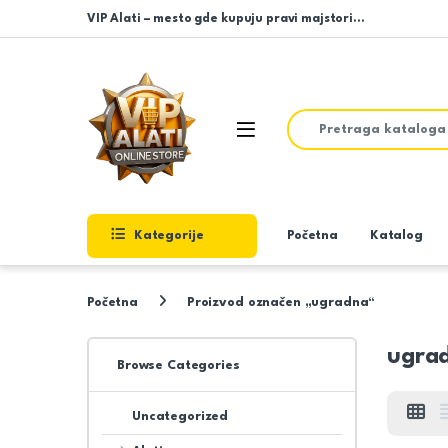
Skip to navigation
Skip to content
VIP Alati – mesto gde kupuju pravi majstori…
Search for:
Open
Kategorije
Početna
Katalog
Početna
Proizvod označen „ugradna“
ugra
Browse Categories
Uncategorized