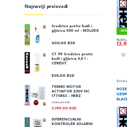
Najnoviji proizvodi
Sredstvo protiv buđi i
gljivica 500 ml - MOLDEX
-
10
15.541
600,00
RSD
13.
CT 99 Sredstvo protiv
buđi i gljivica 0,5 l -
CERESIT
505,00
RSD
Bateri
Sanita
TERMO MOTOR
ROZE
ACTUATOR 230V NC
UZIDN
1770853 - HERZ
BLAC
3.599,00
RSD
3.199,00
RSD
DIFERENCIJALNI
KONTROLER SOLARNI