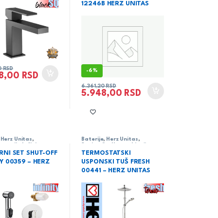
12246B HERZ UNITAS
0
RSD
-
6%
68,00
RSD
6.361,20
RSD
5.948,00
RSD
,
Herz Unitas
,
Baterije
,
Herz Unitas
,
ja
,
serija Infinity
Sanitarija
,
Usponski tuš
RNI SET SHUT-OFF
TERMOSTATSKI
TY 00359 – HERZ
USPONSKI TUŠ FRESH
00441 – HERZ UNITAS