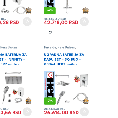
-
6%
0
RSD
45.687,60
RSD
0,28
RSD
42.718,00
RSD
,
Herz Unitas
,
Baterije
,
Herz Unitas
,
ja
,
serija Infinity
Sanitarija
,
serija SQ
A BATERIJA ZA
UGRADNA BATERIJA ZA
T – INFINITY –
KADU SET – SQ DUO –
HERZ unitas
00364 HERZ unitas
-
7%
40
RSD
28.464,23
RSD
63,56
RSD
26.614,00
RSD