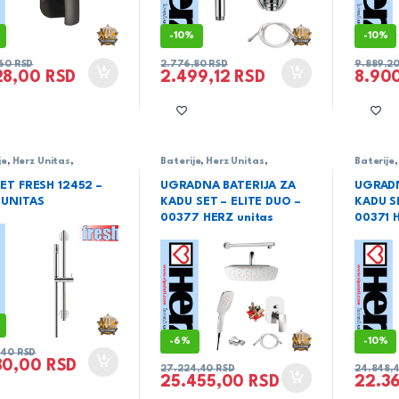
-
10%
-
10%
,60
RSD
2.776,80
RSD
9.889,2
28,00
RSD
2.499,12
RSD
8.90
je
,
Herz Unitas
,
Baterije
,
Herz Unitas
,
Baterije
rija
,
Set sa kliznom
Sanitarija
,
serija Elite
Sanitari
m
ET FRESH 12452 –
UGRADNA BATERIJA ZA
UGRADN
 UNITAS
KADU SET – ELITE DUO –
KADU SE
00377 HERZ unitas
00371 
-
6%
-
10%
,40
RSD
80,00
RSD
27.224,40
RSD
24.848,
25.455,00
RSD
22.3