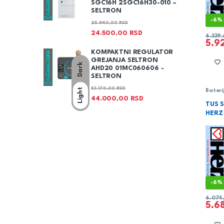
SGC16H 2SGC16H30-010 –
SELTRON
-
6%
25.940,00
RSD
24.500,00
RSD
6.339
5.9
KOMPAKTNI REGULATOR
GREJANJA SELTRON
Dark
AHD20 01MC060606 -
SELTRON
53.170,00
RSD
Light
Bateri
Sanita
44.000,00
RSD
šipko
TUS S
HERZ
-
6%
6.074
5.6