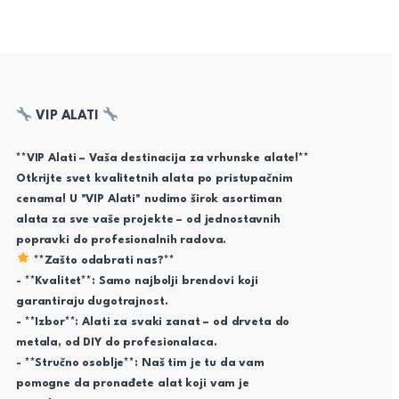
VIP ALATI
**VIP Alati – Vaša destinacija za vrhunske alate!**
Otkrijte svet kvalitetnih alata po pristupačnim
cenama! U "VIP Alati" nudimo širok asortiman
alata za sve vaše projekte – od jednostavnih
popravki do profesionalnih radova.
**Zašto odabrati nas?**
- **Kvalitet**: Samo najbolji brendovi koji
garantiraju dugotrajnost.
- **Izbor**: Alati za svaki zanat – od drveta do
metala, od DIY do profesionalaca.
- **Stručno osoblje**: Naš tim je tu da vam
pomogne da pronađete alat koji vam je