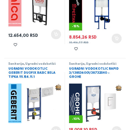
-
15%
12.654,00
RSD
8.854,26
RSD
10.416,77
RSD
Sanitarija
,
Ugradni vodokotlići
Sanitarija
,
Ugradni vodokotlići
UGRADNI VODOKOTLIC
UGRADNI VODOKOTLIC RAPID
GEBERIT DUOFIX BASIC BELA
3/1 38536001/38732SH0 –
TIPKA 111.154.11.1
GROHE
-
10%