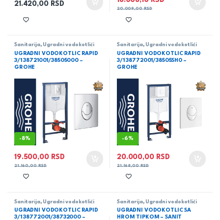
18.008,10
RSD
21.420,00
RSD
20.009,00
RSD
Sanitarija
,
Ugradni vodokotlići
Sanitarija
,
Ugradni vodokotlići
UGRADNI VODOKOTLIC RAPID
UGRADNI VODOKOTLIC RAPID
3/1 38721001/38505000 –
3/1 38772001/38505SH0 –
GROHE
GROHE
-
8%
-
6%
19.500,00
RSD
20.000,00
RSD
21.160,00
RSD
21.168,00
RSD
Sanitarija
,
Ugradni vodokotlići
Sanitarija
,
Ugradni vodokotlići
UGRADNI VODOKOTLIC RAPID
UGRADNI VODOKOTLIC SA
3/1 38772001/38732000 –
HROM TIPKOM – SANIT