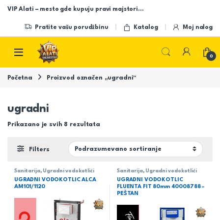
Skip to navigation
Skip to content
VIP Alati – mesto gde kupuju pravi majstori…
Pratite vašu porudžbinu
Katalog
Moj nalog
Open
0
Početna
Proizvod označen „ugradni“
ugradni
Prikazano je svih 8 rezultata
Filters
Sanitarija
,
Ugradni vodokotlići
Sanitarija
,
Ugradni vodokotlići
UGRADNI VODOKOTLIC ALCA
UGRADNI VODOKOTLIC
AM101/1120
FLUENTA FIT 80mm 40008788 –
PEŠTAN