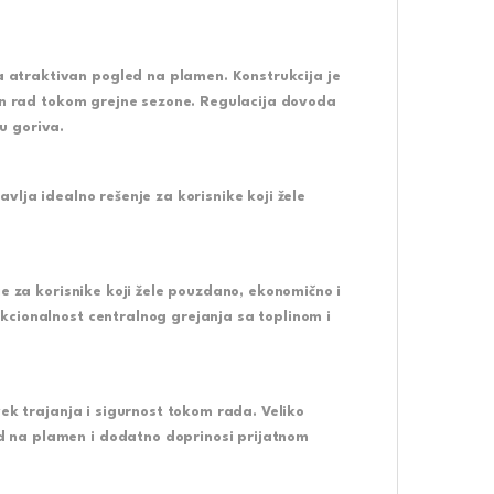
atraktivan pogled na plamen. Konstrukcija je
lan rad tokom grejne sezone. Regulacija dovoda
u goriva.
vlja idealno rešenje za korisnike koji žele
e za korisnike koji žele pouzdano, ekonomično i
kcionalnost centralnog grejanja sa toplinom i
vek trajanja i sigurnost tokom rada. Veliko
 na plamen i dodatno doprinosi prijatnom