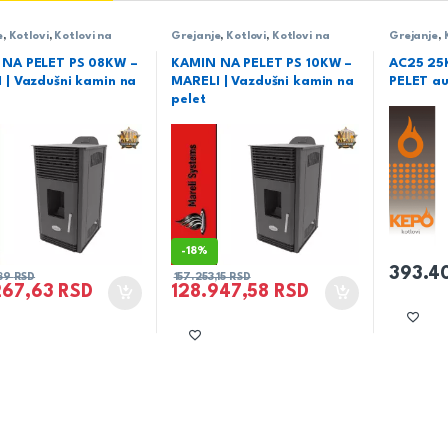
e
,
Kotlovi
,
Kotlovi na
Grejanje
,
Kotlovi
,
Kotlovi na
Grejanje
,
areli
,
Sobni
pelet
,
Mareli
,
Sobni
NA PELET PS 08KW –
KAMIN NA PELET PS 10KW –
AC25 25
 | Vazdušni kamin na
MARELI | Vazdušni kamin na
PELET au
pelet
-
18%
393.4
,89
RSD
157.253,15
RSD
267,63
RSD
128.947,58
RSD