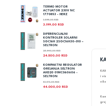
TERMO MOTOR
ACTUATOR 230V NC
1770853 - HERZ
3.599,00
RSD
3.199,00
RSD
DIFERENCIJALNI
KONTROLER SOLARNI
SGC16H 2SGC16H30-010 –
SELTRON
25.940,00
RSD
24.500,00
RSD
KA
KOMPAKTNI REGULATOR
GREJANJA SELTRON
KAM
AHD20 01MC060606 -
i v
SELTRON
vik
53.170,00
RSD
44.000,00
RSD
Kam
gre