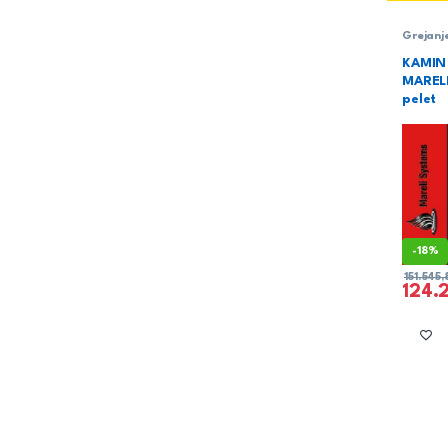
Grejanj
pelet
,
M
KAMIN 
MARELI
pelet
-
18%
151.545
124.