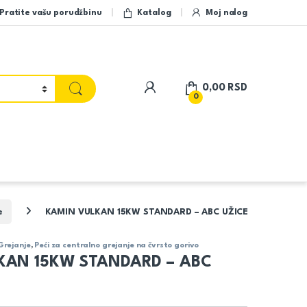
Pratite vašu porudžbinu
Katalog
Moj nalog
My Account
0,00
RSD
0
e
KAMIN VULKAN 15KW STANDARD – ABC UŽICE
Grejanje
,
Peći za centralno grejanje na čvrsto gorivo
KAN 15KW STANDARD – ABC