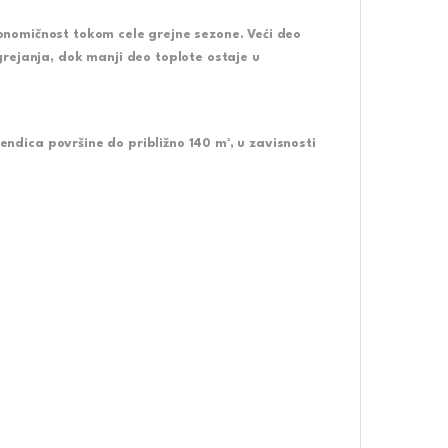
konomičnost tokom cele grejne sezone. Veći deo
rejanja, dok manji deo toplote ostaje u
kendica površine do približno
140 m²
, u zavisnosti