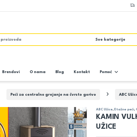
Brendovi
O nama
Blog
Kontakt
Pomoć
Peći za centralno grejanje na čvrsto gorivo
ABC Užic
ABC Užice
,
Etažne peći
,
KAMIN VUL
UŽICE