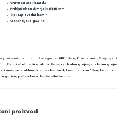
Vrata sa staklom:
da
Priključak za dimnjak:
Ø145 mm
Tip:
toplovodni kamin
Garancija:
5 godina
ra proizvoda:
-
Kategorije:
ABC Užice
,
Etažne peći
,
Grejanje
,
Oznake:
abc užice
,
abc vulkan
,
centralno grejanje
,
etažno greja
a
,
kamin sa staklom
,
kamin standard
,
kamin vulkan 15kw
,
kamin za 
sto gorivo
,
peć za kuću
,
toplovodni kamin
ani proizvodi