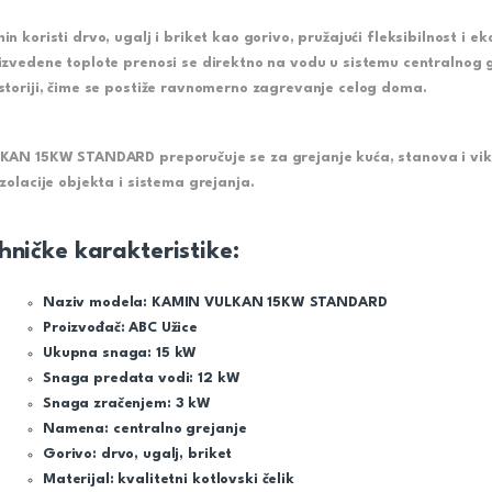
in koristi
drvo, ugalj i briket
kao gorivo, pružajući fleksibilnost i e
izvedene toplote prenosi se direktno na vodu u sistemu centralnog g
storiji, čime se postiže ravnomerno zagrevanje celog doma.
KAN 15KW STANDARD
preporučuje se za grejanje kuća, stanova i vi
izolacije objekta i sistema grejanja.
hničke karakteristike:
Naziv modela:
KAMIN VULKAN 15KW STANDARD
Proizvođač:
ABC Užice
Ukupna snaga:
15 kW
Snaga predata vodi:
12 kW
Snaga zračenjem:
3 kW
Namena:
centralno grejanje
Gorivo:
drvo, ugalj, briket
Materijal:
kvalitetni kotlovski čelik