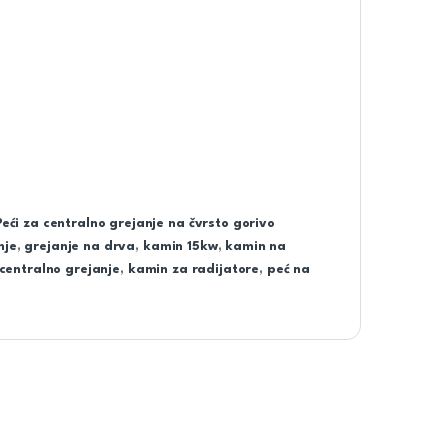
Peći za centralno grejanje na čvrsto gorivo
nje
,
grejanje na drva
,
kamin 15kw
,
kamin na
centralno grejanje
,
kamin za radijatore
,
peć na