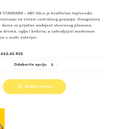
 STANDARD – ABC Užice
je kvalitetan toplovodni
ezivanju na sistem centralnog grejanja. Omogućava
e doma uz prijatan ambijent otvorenog plamena.
e drveta, uglja i briketa, a zahvaljujući modernom
pa u svaki enterijer.
Raspon cena: od 121.619,76 RSD do 149.662,62 RSD
.662,62
RSD
 STANDARD – ABC UŽICE quantity
Dodaj u korpu