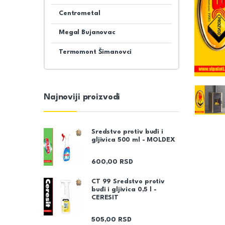
Centrometal
Megal Bujanovac
Termomont Šimanovci
Najnoviji proizvodi
Sredstvo protiv buđi i
gljivica 500 ml - MOLDEX
600,00
RSD
CT 99 Sredstvo protiv
buđi i gljivica 0,5 l -
CERESIT
505,00
RSD