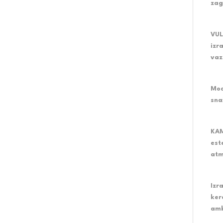
zag
VUL
izr
vaz
Mod
sna
KAM
est
atm
Izr
ker
amb