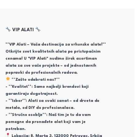
VIP ALATI
**VIP Alati – Vaša destinacija za vrhunske alate!**
Otkrijte svet kvalitetnih alata po pristupačnim
cenama! U "VIP Alati" nudimo širok asortiman
alata za sve vaše projekte – od jednostavnih
popravki do profesionalnih radova.
**Zašto odabrati nas?**
- **Kvalitet**: Samo najbolji brendovi koji
garantiraju dugotrajnost.
- **Izbor**: Alati za svaki zanat – od drveta do
metala, od DIY do profesionalaca.
- **Stručno osoblje**: Naš tim je tu da vam
pomogne da pronađete alat koji vam je
potreban.
Lokacija: 8. Marta 3, 123000 Petrovac, Srbija