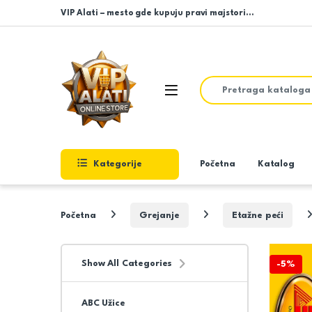
Skip to navigation
Skip to content
VIP Alati – mesto gde kupuju pravi majstori…
Search for:
Open
Kategorije
Početna
Katalog
Početna
Grejanje
Etažne peći
Show All Categories
-
5%
ABC Užice