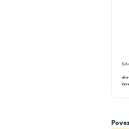
Šif
drv
čvr
Povez