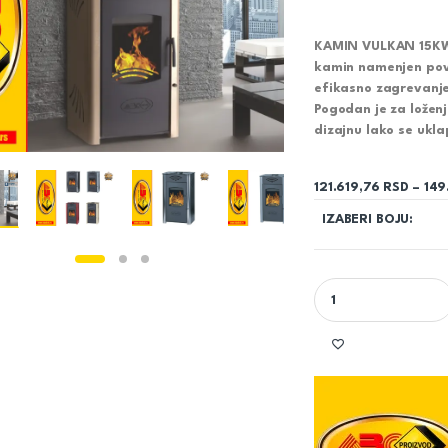
KAMIN VULKAN 15KW
kamin namenjen pov
efikasno zagrevanj
Pogodan je za loženj
dizajnu lako se ukla
121.619,76
RSD
–
149
IZABERI BOJU:
KAMIN VULKAN 15KW