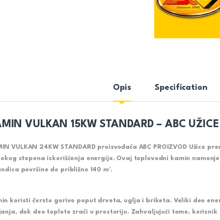
Opis
Specification
MIN VULKAN 15KW STANDARD – ABC UŽICE
IN VULKAN 24KW STANDARD proizvođača ABC PROIZVOD Užice preds
isokog stepena iskorišćenja energije. Ovaj toplovodni kamin namenjen
endica površine do približno 140 m².
in koristi čvrsto gorivo poput drveta, uglja i briketa. Veliki deo en
janja, dok deo toplote zrači u prostoriju. Zahvaljujući tome, korisni