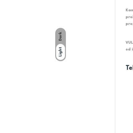
Kam
pro
pro
Dark
VUL
Light
od 
Te