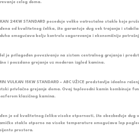
revanje celog doma.
KAN 24KW STANDARD poseduje veliko vatrostalno staklo koje pruža 
ađena od kvalitetnog čelika, što garantuje dug vek trajanja i stabi
duha omogućava bolju kontrolu sagorevanja i ekonomičniju potrošnj
el je prilagođen povezivanju na sistem centralnog grejanja i predsta
žno i pouzdano grejanje uz moderan izgled kamina.
IN VULKAN 15KW STANDARD – ABC UŽICE
predstavlja idealno rešenj
etski privlačno grejanje doma. Ovaj toplovodni kamin kombinuje fun
osferom klasičnog kamina.
ađen je od kvalitetnog čelika visoke otpornosti, što obezbeđuje dug 
amičko staklo otporno na visoke temperature omogućava lep pogled
ijentu prostora.