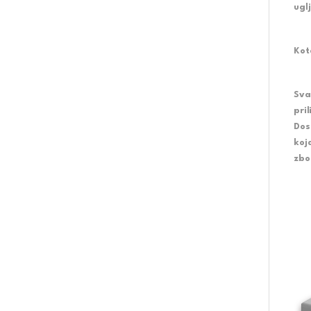
ugl
Ko
Sva
pri
Dos
koj
zbo