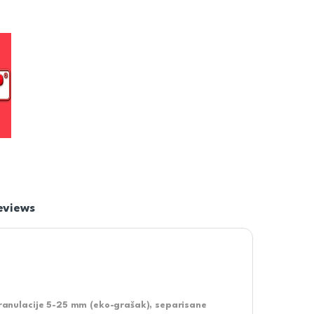
eviews
ranulacije 5-25 mm (eko-grašak), separisane