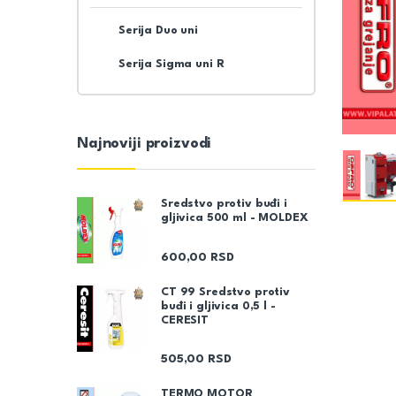
Serija Duo uni
Serija Sigma uni R
Najnoviji proizvodi
Sredstvo protiv buđi i
gljivica 500 ml - MOLDEX
600,00
RSD
CT 99 Sredstvo protiv
buđi i gljivica 0,5 l -
CERESIT
505,00
RSD
TERMO MOTOR