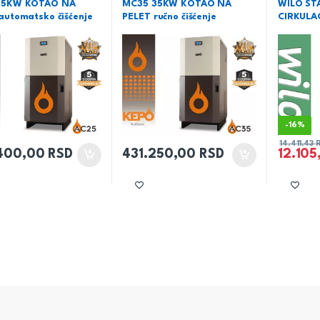
25KW KOTAO NA
MC35 35KW KOTAO NA
WILO ST
automatsko čišćenje
PELET ručno čišćenje
CIRKULA
-
16%
14.411,43
400,00
RSD
431.250,00
RSD
12.10