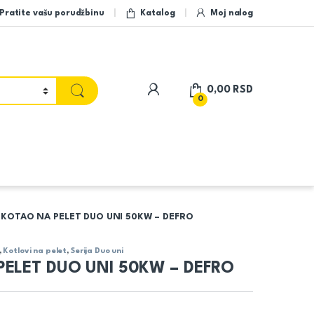
Pratite vašu porudžbinu
Katalog
Moj nalog
My Account
0,00
RSD
0
KOTAO NA PELET DUO UNI 50KW – DEFRO
,
Kotlovi na pelet
,
Serija Duo uni
ELET DUO UNI 50KW – DEFRO