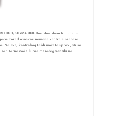
RO DUO, SIGMA UNI. Dodatno slovo R u imenu
ljača. Pored osnovne namene kontrole procesa
. Na ovoj kontrolnoj tabli možete upravljati sa
u sanitarne vode ili rad mešaćeg ventila na