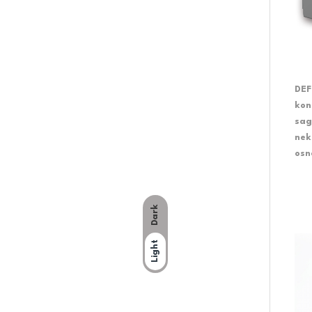
DEF
kon
sag
nek
osn
Dark
Light