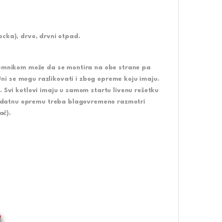
kocka), drvo, drvni otpad.
spremnikom može da se montira na obe strane pa
ni
se mogu razlikovati i zbog opreme koju imaju.
. Svi kotlovi imaju u samom startu livenu rešetku
odatnu opremu treba blagovremeno razmotri
ač).