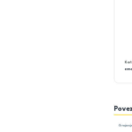
Kat
emo
Povez
Grejanj