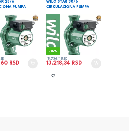
AR 25/6
WILO STAR 30/6
CIONA PUMPA
CIRKULACIONA PUMPA
-
16%
RSD
15.736,11
RSD
5,60
RSD
13.218,34
RSD