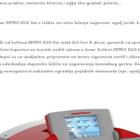
jene prašine, mešavine žitarica i uglja eko-grašak, peleta…
tao
DEFRO DUO Uni
u ložištu za ručno loženje sagoreva: ugalj (orah, 
ki od kotlova
DEFRO DUO Uni
može biti levi ili desni, gorionik sa 
likom kupovine ne morate voditi računa o tome. Kotlovi
DEFRO DUO U
tupni su sa upaljačem, pripremom za termo-sigurnosni ventil i slično
a odezbeđuje dopunsko ložište za sagorevanje komadnog goriva. D
g nemogućnosti naknadne ugradnje pojedinih elemenata (npr. upalj