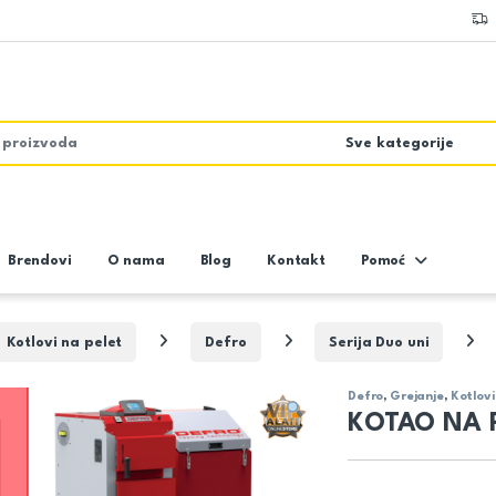
Brendovi
O nama
Blog
Kontakt
Pomoć
Kotlovi na pelet
Defro
Serija Duo uni
Defro
,
Grejanje
,
Kotlovi
KOTAO NA P