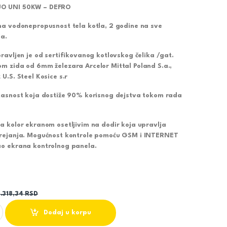
O UNI 50KW – DEFRO
na vodonepropusnost tela kotla, 2 godine na sve
la.
ravljen je od sertifikovanog kotlovskog čelika /gat.
m zida od 6mm železara Arcelor Mittal Poland S.a.,
U.S. Steel Kosice s.r
kasnost koja dostiže 90% korisnog dejstva tokom rada
a kolor ekranom osetljivim na dodir koja upravlja
grejanja. Mogućnost kontrole pomoću GSM i INTERNET
ao ekrana kontrolnog panela.
.318,34
RSD
O UNI 50KW - DEFRO quantity
Dodaj u korpu