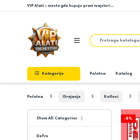
Skip to navigation
Skip to content
VIP Alati – mesto gde kupuju pravi majstori…
Search for:
Open
Kategorije
Početna
Katalog
Početna
Grejanje
Kotlovi
Show All Categories
-
5%
Defro