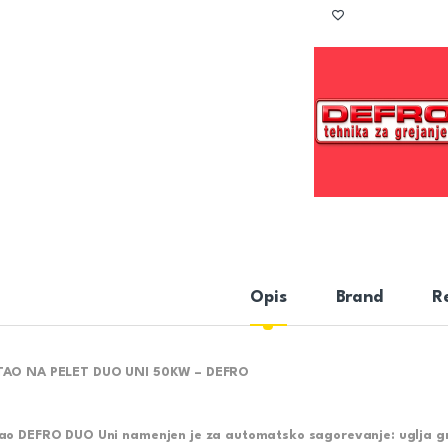
Opis
Brand
R
AO NA PELET DUO UNI 50KW – DEFRO
tao
DEFRO DUO Uni
namenjen je za automatsko sagorevanje: uglja g