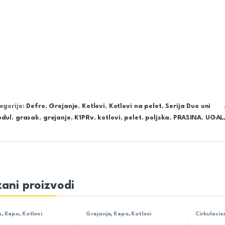
egorije:
Defro
,
Grejanje
,
Kotlovi
,
Kotlovi na pelet
,
Serija Duo uni
dul
,
grasak
,
grejanje
,
K1PRv
,
kotlovi
,
pelet
,
poljska
,
PRASINA
,
UGAL
ani proizvodi
e
,
Kepo
,
Kotlovi
Grejanje
,
Kepo
,
Kotlovi
Cirkulaci
Star-RS
,
W