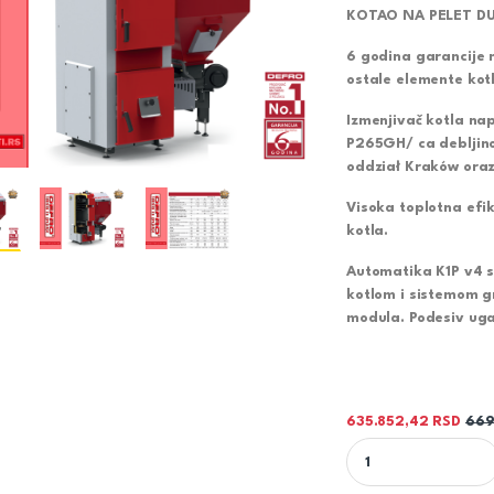
KOTAO NA PELET DU
6 godina garancije 
ostale elemente kot
Izmenjivač kotla nap
P265GH/ ca debljino
oddział Kraków oraz 
Visoka toplotna efi
kotla.
Automatika K1P v4 s
kotlom i sistemom 
modula. Podesiv ug
635.852,42
RSD
669
KOTAO NA PELET DU