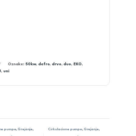
Oznake:
50kw
,
defro
,
drvo
,
duo
,
EKO
,
J
,
uni
one pumpe
,
Grejanje
,
Cirkulacione pumpe
,
Grejanje
,
ilo
Star-RS
,
Wilo