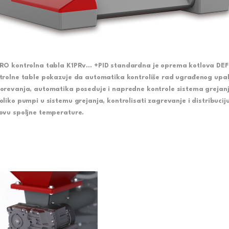
RO kontrolna tabla K1PRv… +PID standardna je oprema kotlova DEF
trolne table pokazuje da automatika kontroliše rad ugrađenog upa
orevanja, automatika poseduje i napredne kontrole sistema grejanja
oliko pumpi u sistemu grejanja, kontrolisati zagrevanje i distribucij
ovu spoljne temperature.