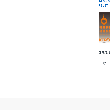
AC25 
PELET 
393.