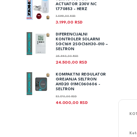
ACTUATOR 230V NC
1770853 - HERZ
3.599,00
RSD
3.199,00
RSD
DIFERENCIJALNI
KONTROLER SOLARNI
SGC16H 2SGC16H30-010 –
SELTRON
25.940,00
RSD
24.500,00
RSD
KOMPAKTNI REGULATOR
GREJANJA SELTRON
AHD20 01MC060606 -
SELTRON
53.170,00
RSD
44.000,00
RSD
KOT
Ko