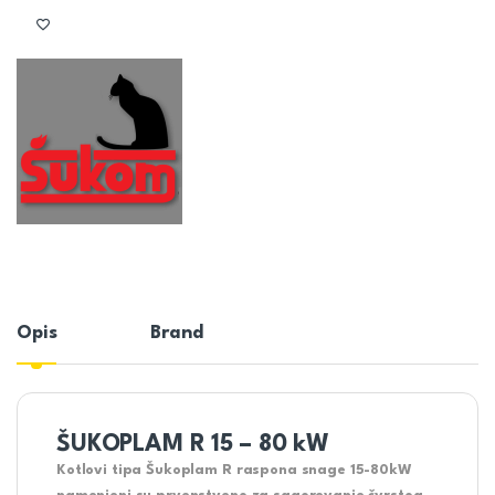
Opis
Brand
ŠUKOPLAM R 15 – 80 kW
Kotlovi tipa Šukoplam R raspona snage 15-80kW