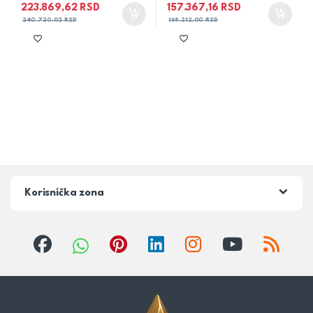
223.869,62
RSD
157.367,16
RSD
240.720,02
RSD
169.212,00
RSD
Korisnička zona