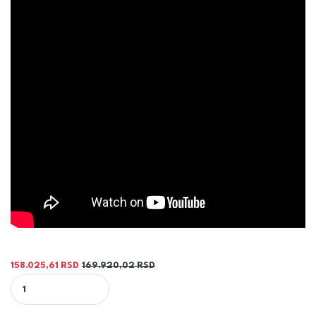
158.025,61
RSD
169.920,02
RSD
KOTAO ŠUKOPLAM R 25KW - ŠUKOM quantity