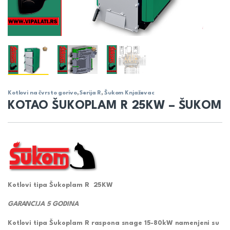
Kotlovi na čvrsto gorivo
,
Serija R
,
Šukom Knjaževac
KOTAO ŠUKOPLAM R 25KW – ŠUKOM
Kotlovi tipa Šukoplam R 25KW
GARANCIJA 5 GODINA
Kotlovi tipa Šukoplam R raspona snage 15-80kW namenjeni su