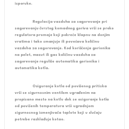
isporuke.
Regulacija vazduha za sagorevanje pri
sagorevanju čvrstog komadnog goriva vrši se preko
regulatora promaje koji pokreće klapnu na donjim
vratima i tako smanjuje ili povećava količinu
vazduha za sagorevanje. Kod korišćenja gorionika
na pelet, mazut ili gas količinu vazduha za
sagorevanje reguliše automatika gorionika i
automatika kotla.
Osiguranje kotla od povišenog pritiska
vrši se sigurnosnim ventilom ugrađenim na
propisano mesto na kotlu dok se osiguranje kotla
od povišenih temperatura vrši ugradnjom
sigurnosnog izmenjivača toplote koji u slučaju
potrebe rashlađuje kotao.