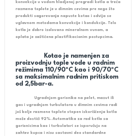
konvekcije u vodom hladjenoj pregradi kotla a treća
razmena toplote je u dimnim cevima pre nego što
produkti sagorevanja napuste kotao i odvija se
uglavnom metodama konvekcije i kondukcije. Telo
kotla je dobro izolovano mineralnom vunom, a
oplata je zaštićena plastifikacionim postupcima.
Kotao je namenjen za
proizvodnju tople vode u radnim
režimima 110/90ºC kao i 90/70ºC
sa maksimalnim radnim pritiskom
od 2,5bar-a.
Ugradnjom gorionika na pelet, mazut ili
gas i ugradnjom turbulatora u dimnim cevima radi
još bolje razmene toplote stepen iskorišćenja kotla
može dostići 92%. Automatika za rad kotla sa
gorionicima kao i turbulatori se isporučuju na
zahtev kupca i nisu sastavni deo standardne