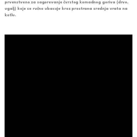
prvenstveno za sagorevanje čvrstog komadnog goriva (drvo,
ugalj) koje se ručno ubacuje kroz prostrana srednja vrata na
kotlu.