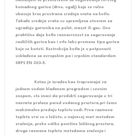
namenjeni su prvenstveno za sagorevanje čvrstog
komadnog goriva (drvo, ugalj) koje se ručno
ubacuje kroz prostrana srednja vrata na kotlu.
Takođe srednja vrata su opremljena otvorom za
ugradnju gorionika na pelet, mazut ili gas. Ovo
praktično daje kotlu raznovrsnost za sagorevanje
različitih goriva kao i vrlo laku promenu tipa goriva
koje se koristi. Kostrukcija kotla je u potpunosti
usklađena sa evropskim pa i srpskim standardom
SRPS EN 303-5.
Kotao je izrađen kao tropromajni sa
jednom vodom hlađenom pregradom i cevnim
snopom, sto znaci da produkti sagorevanja u tri
navrata prolaze pored vodenog prostora,pri čemu
maksimalno predaju toplotu vodi. Prva razmena
toplote vrsi se u ložistu, u najvecoj meri metodom
zračenja, preko velike površine ložišnog prostora,
druga razmena toplote metodama zračenja i