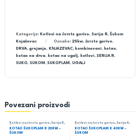
Kategorije:
Kotlovi na čvrsto gorivo
,
Serija R
,
Šukom
Knjaževac
Oznake:
25kw
,
čvrsto gorivo
,
DRVA
,
grejanje
,
KNJAZEVAC
,
kombinovani
,
kotao
,
kotao na drva
,
kotao na ugalj
,
kotlovi
,
SERIJA R
,
SUKO
,
SUKOM
,
SUKOPLAM
,
UGALJ
Povezani proizvodi
Kotlovi na čvrsto gorivo
,
Serija R
,
Kotlovi na čvrsto gorivo
,
Serija K
,
Šukom Knjaževac
Šukom Knjaževac
KOTAO ŠUKOPLAM R 20KW –
KOTAO ŠUKOPLAM K 40KW –
ŠUKOM
ŠUKOM