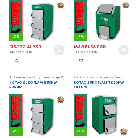
-
7%
-
7%
138.272,41
RSD
163.951,56
RSD
148.680,01
RSD
176.292,00
RSD
Kotlovi na čvrsto gorivo
,
Serija R
,
Kotlovi na čvrsto gorivo
,
Serija
Šukom Knjaževac
TK
,
Šukom Knjaževac
KOTAO ŠUKOPLAM R 50KW –
KOTAO ŠUKOPLAM TK 30KW –
ŠUKOM
ŠUKOM
-
7%
-
7%