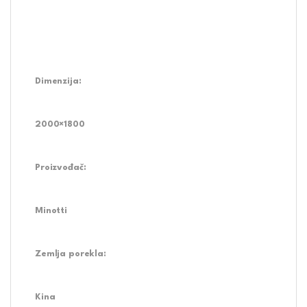
Dimenzija:
2000×1800
Proizvođač:
Minotti
Zemlja porekla:
Kina