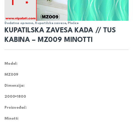
Dodatna oprema
,
Kupatilske zavese
,
Pločice
KUPATILSKA ZAVESA KADA // TUS
KABINA – MZ009 MINOTTI
Model:
MZ009
Dimenzija:
2000×1800
Proizvođač:
Minotti