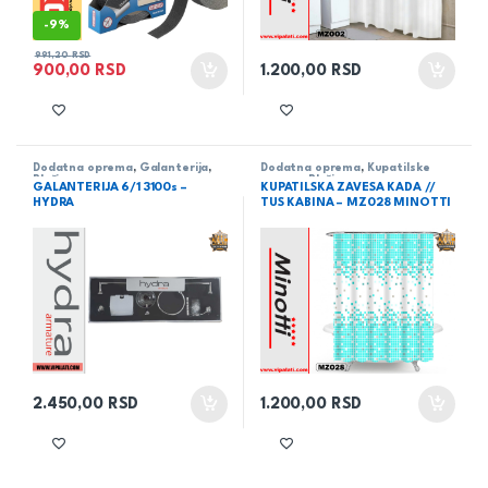
-
9%
991,20
RSD
900,00
RSD
1.200,00
RSD
Dodatna oprema
,
Galanterija
,
Dodatna oprema
,
Kupatilske
Pločice
zavese
,
Pločice
GALANTERIJA 6/1 3100s –
KUPATILSKA ZAVESA KADA //
HYDRA
TUS KABINA – MZ028 MINOTTI
2.450,00
RSD
1.200,00
RSD