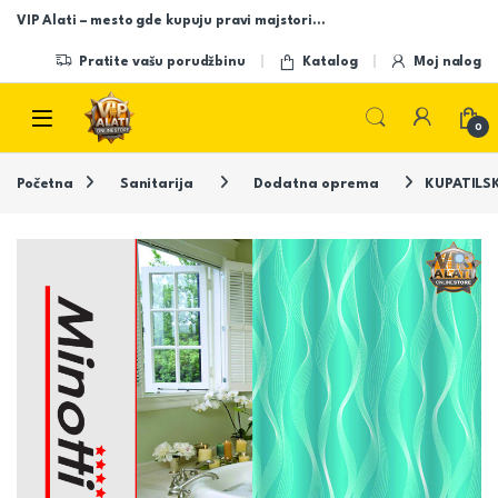
Skip to navigation
Skip to content
VIP Alati – mesto gde kupuju pravi majstori…
Pratite vašu porudžbinu
Katalog
Moj nalog
Open
0
Početna
Sanitarija
Dodatna oprema
KUPATILS