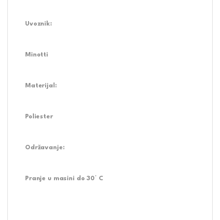
Uvoznik:
Minotti
Materijal:
Poliester
Održavanje:
Pranje u masini do 30° C