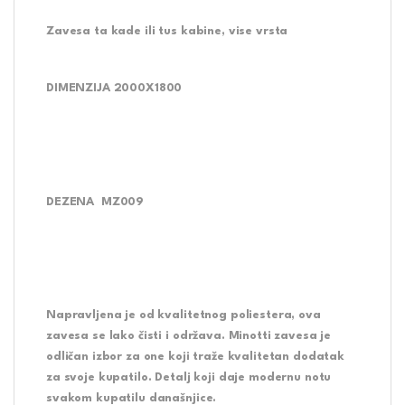
Zavesa ta kade ili tus kabine, vise vrsta
DIMENZIJA 2000X1800
DEZENA
MZ009
Napravljena je od kvalitetnog poliestera, ova
zavesa se lako čisti i održava. Minotti zavesa je
odličan izbor za one koji traže kvalitetan dodatak
za svoje kupatilo. Detalj koji daje modernu notu
svakom kupatilu današnjice.