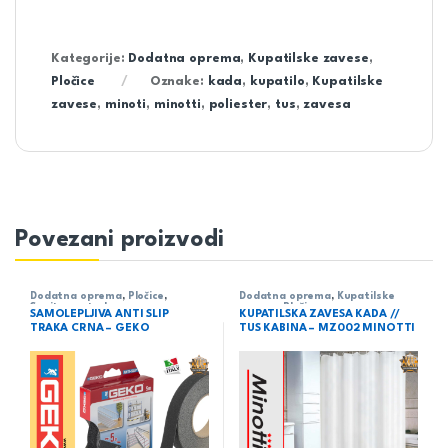
Kategorije:
Dodatna oprema
,
Kupatilske zavese
,
Pločice
Oznake:
kada
,
kupatilo
,
Kupatilske
zavese
,
minoti
,
minotti
,
poliester
,
tus
,
zavesa
Povezani proizvodi
Dodatna oprema
,
Pločice
,
Dodatna oprema
,
Kupatilske
Sanitarne trake
zavese
,
Pločice
SAMOLEPLJIVA ANTI SLIP
KUPATILSKA ZAVESA KADA //
TRAKA CRNA – GEKO
TUS KABINA – MZ002 MINOTTI