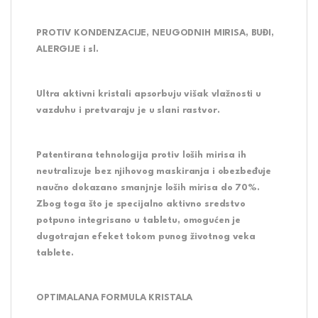
PROTIV KONDENZACIJE, NEUGODNIH MIRISA, BUĐI,
ALERGIJE i sl.
Ultra aktivni kristali apsorbuju višak vlažnosti u
vazduhu i pretvaraju je u slani rastvor.
Patentirana tehnologija protiv loših mirisa ih
neutralizuje bez njihovog maskiranja i obezbeđuje
naučno dokazano smanjnje loših mirisa do 70%.
Zbog toga što je specijalno aktivno sredstvo
potpuno integrisano u tabletu, omogućen je
dugotrajan efeket tokom punog životnog veka
tablete.
OPTIMALANA FORMULA KRISTALA