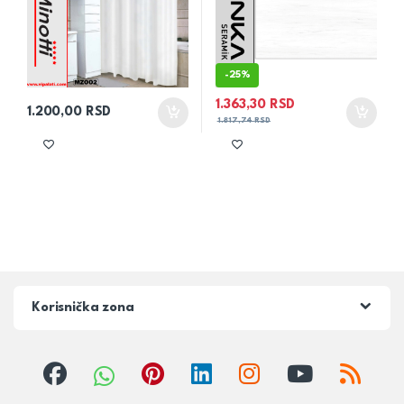
-
25%
1.363,30
RSD
1.200,00
RSD
1.817,74
RSD
Korisnička zona