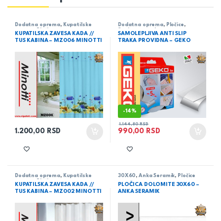
Dodatna oprema
,
Kupatilske
Dodatna oprema
,
Pločice
,
zavese
,
Pločice
Sanitarne trake
KUPATILSKA ZAVESA KADA //
SAMOLEPLJIVA ANTI SLIP
TUS KABINA – MZ006 MINOTTI
TRAKA PROVIDNA – GEKO
-
14%
1.144,80
RSD
1.200,00
RSD
990,00
RSD
Dodatna oprema
,
Kupatilske
30X60
,
Anka Seramik
,
Pločice
zavese
,
Pločice
KUPATILSKA ZAVESA KADA //
PLOČICA DOLOMITE 30X60 –
TUS KABINA – MZ002 MINOTTI
ANKA SERAMIK