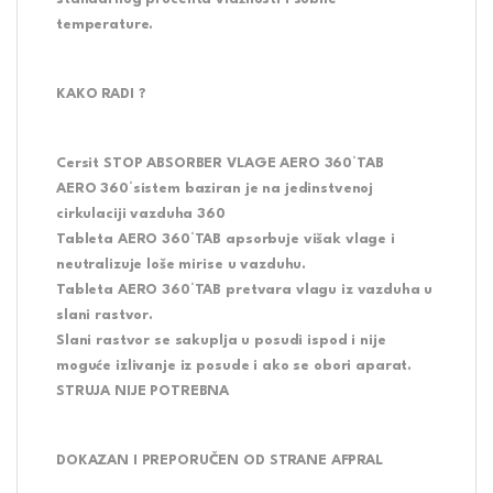
temperature.
KAKO RADI ?
Cersit STOP ABSORBER VLAGE AERO 360°TAB
AERO 360°sistem baziran je na jedinstvenoj
cirkulaciji vazduha 360
Tableta AERO 360°TAB apsorbuje višak vlage i
neutralizuje loše mirise u vazduhu.
Tableta AERO 360°TAB pretvara vlagu iz vazduha u
slani rastvor.
Slani rastvor se sakuplja u posudi ispod i nije
moguće izlivanje iz posude i ako se obori aparat.
STRUJA NIJE POTREBNA
DOKAZAN I PREPORUČEN OD STRANE AFPRAL