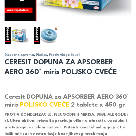
Dodatna oprema
,
Pločice
,
Protiv vlage i buđi
CERESIT DOPUNA ZA APSORBER
AERO 360° miris POLJSKO CVEĆE
Ceresit DOPUNA za APSORBER AERO 360°
miris
POLJSKO CVEĆE
2 tablete x 450 gr
PROTIV KONDENZACIJE, NEUGODNIH MIRISA, BUĐI, ALERGIJE i
sl. Ultra aktivni kristali apsorbuju višak vlažnosti u vazduhu i
pretvaraju je u slani rastvor. Patentirana tehnologija protiv
loših mirisa ih neutralizuje bez njihovog maskiranja i