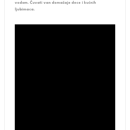
vodom. Čuvati van domašaje dece i kućnih
ljubimaca.