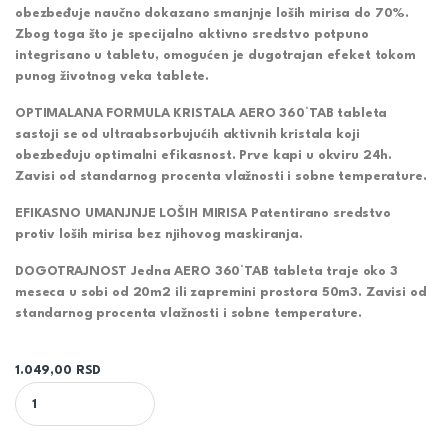
obezbeđuje naučno dokazano smanjnje loših mirisa do 70%.
Zbog toga što je specijalno aktivno sredstvo potpuno
integrisano u tabletu, omogućen je dugotrajan efeket tokom
punog životnog veka tablete.
OPTIMALANA FORMULA KRISTALA AERO 360°TAB tableta
sastoji se od ultraabsorbujućih aktivnih kristala koji
obezbeđuju optimalni efikasnost. Prve kapi u okviru 24h.
Zavisi od standarnog procenta vlažnosti i sobne temperature.
EFIKASNO UMANJNJE LOŠIH MIRISA Patentirano sredstvo
protiv loših mirisa bez njihovog maskiranja.
DOGOTRAJNOST Jedna AERO 360°TAB tableta traje oko 3
meseca u sobi od 20m2 ili zapremini prostora 50m3. Zavisi od
standarnog procenta vlažnosti i sobne temperature.
1.049,00
RSD
CERESIT DOPUNA ZA APSORBER AERO 360° miris POLJSKO CVEĆE 