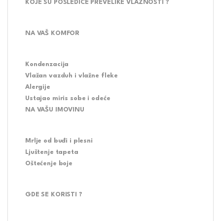
KOJE SU POSLEDICE PREVELIKE VLAŽNOSTI ?
NA VAŠ KOMFOR
Kondenzacija
Vlažan vazduh i vlažne fleke
Alergije
Ustajao miris sobe i odeće
NA VAŠU IMOVINU
Mrlje od buđi i plesni
Ljuštenje tapeta
Oštećenje boje
GDE SE KORISTI ?