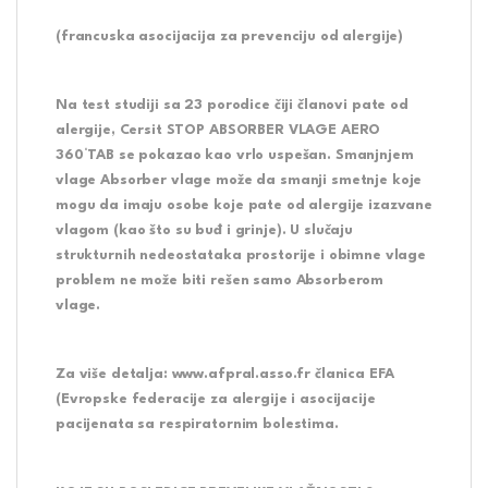
(francuska asocijacija za prevenciju od alergije)
Na test studiji sa 23 porodice čiji članovi pate od
alergije, Cersit STOP ABSORBER VLAGE AERO
360°TAB se pokazao kao vrlo uspešan. Smanjnjem
vlage Absorber vlage može da smanji smetnje koje
mogu da imaju osobe koje pate od alergije izazvane
vlagom (kao što su buđ i grinje). U slučaju
strukturnih nedeostataka prostorije i obimne vlage
problem ne može biti rešen samo Absorberom
vlage.
Za više detalja: www.afpral.asso.fr članica EFA
(Evropske federacije za alergije i asocijacije
pacijenata sa respiratornim bolestima.