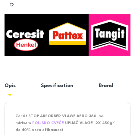
Opis
Specification
Brand
Cersit STOP ABSORBER VLAGE AERO 360° sa
mirisom
POLJSKO CVEĆE
UPIJAČ VLAGE 2X 450gr°
do 40% veća efikasnost