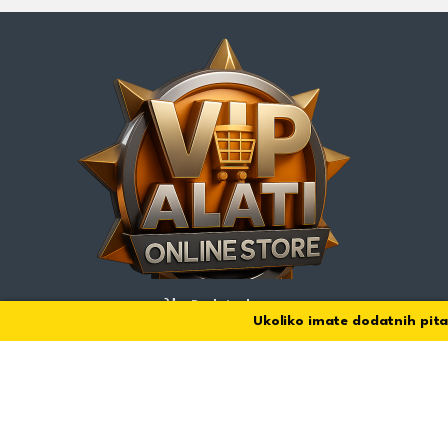
Dodaj u korpu
Ukoliko imate dodatnih pitanja
VIP Alati - Info Centar:
+381 65 878 68 50