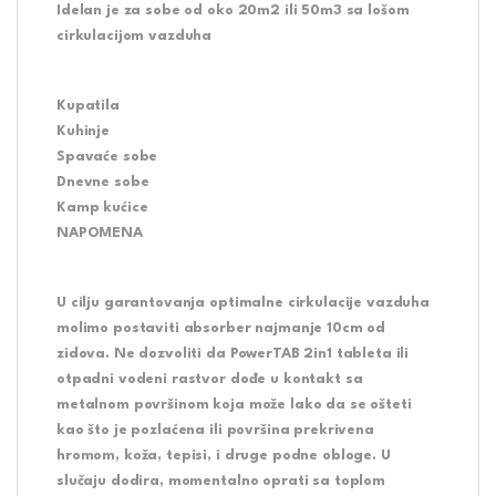
Idelan je za sobe od oko
20
m2 ili
50
m3 sa lošom
cirkulacijom vazduha
Kupatila
Kuhinje
Spavaće sobe
Dnevne sobe
Kamp kućice
NAPOMENA
U cilju garantovanja optimalne cirkulacije vazduha
molimo postaviti absorber najmanje 10cm od
zidova. Ne dozvoliti da PowerTAB 2in1 tableta ili
otpadni vodeni rastvor dođe u kontakt sa
metalnom površinom koja može lako da se ošteti
kao što je pozlaćena ili površina prekrivena
hromom, koža, tepisi, i druge podne obloge. U
slučaju dodira, momentalno oprati sa toplom