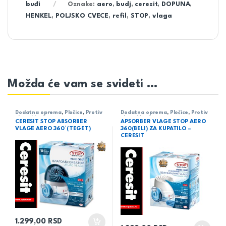
buđi
Oznake:
aero
,
budj
,
ceresit
,
DOPUNA
,
HENKEL
,
POLJSKO CVECE
,
refil
,
STOP
,
vlaga
Možda će vam se svideti …
Dodatna oprema
,
Pločice
,
Protiv
Dodatna oprema
,
Pločice
,
Protiv
vlage i buđi
vlage i buđi
CERESIT STOP ABSORBER
APSORBER VLAGE STOP AERO
VLAGE AERO 360°(TEGET)
360(BELI) ZA KUPATILO –
CERESIT
1.299,00
RSD