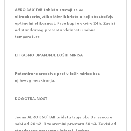
AERO 360°TAB tableta sastoji se od
ultraabsorbujućih aktivnih kristala koji obezbeđuju
optimalni efikasnost. Prve kapi u okviru 24h. Zavisi
od standarnog procenta vlažnosti i sobne
temperature.
EFIKASNO UMANJNJE LOŠIH MIRISA
Patentirano sredstvo protiv loših mirisa bez
njihovog maskiranja.
DOGOTRAJNOST
Jedna AERO 360°TAB tableta traje oko 3 meseca u
sobi od 20m2 ili zapremini prostora 50m3. Zavisi od
standarnog procenta vlažnosti i sobne