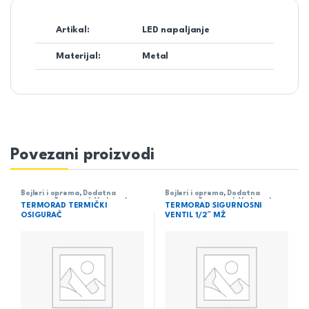
Artikal:
LED napaljanje
Materijal:
Metal
Povezani proizvodi
Bojleri i oprema
,
Dodatna
Bojleri i oprema
,
Dodatna
oprema
,
Termorad
,
Vodovod
oprema
,
Termorad
,
Vodovod
TERMORAD TERMIČKI
TERMORAD SIGURNOSNI
OSIGURAČ
VENTIL 1/2″ MŽ