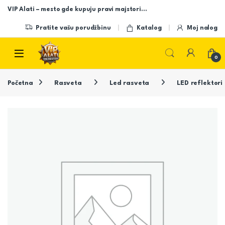
Skip to navigation
Skip to content
VIP Alati – mesto gde kupuju pravi majstori…
Pratite vašu porudžbinu
Katalog
Moj nalog
Open
0
Početna
Rasveta
Led rasveta
LED reflektori