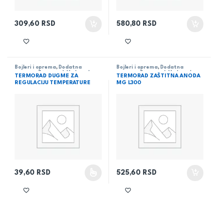
309,60
RSD
580,80
RSD
Bojleri i oprema
,
Dodatna
Bojleri i oprema
,
Dodatna
oprema
,
Termorad
,
Vodovod
oprema
,
Termorad
,
Vodovod
TERMORAD DUGME ZA
TERMORAD ZAŠTITNA ANODA
REGULACIJU TEMPERATURE
MG L300
39,60
RSD
525,60
RSD
Ovaj proizvod ima više varijanti. Opcije mogu biti izabrane na 