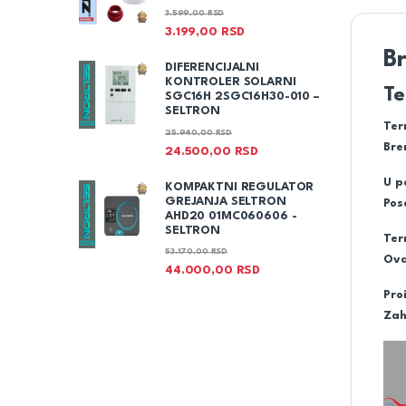
3.599,00
RSD
3.199,00
RSD
B
DIFERENCIJALNI
KONTROLER SOLARNI
T
SGC16H 2SGC16H30-010 –
SELTRON
Ter
25.940,00
RSD
Bre
24.500,00
RSD
U p
KOMPAKTNI REGULATOR
GREJANJA SELTRON
Pos
AHD20 01MC060606 -
SELTRON
Ter
53.170,00
RSD
Ova
44.000,00
RSD
Pro
Zah