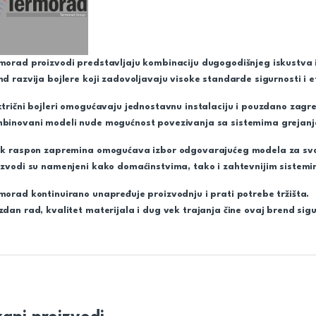
morad proizvodi predstavljaju kombinaciju dugogodišnjeg iskustva i
nd razvija bojlere koji zadovoljavaju visoke standarde sigurnosti i e
ktrični bojleri omogućavaju jednostavnu instalaciju i pouzdano zag
binovani modeli nude mogućnost povezivanja sa sistemima grejanja 
ok raspon zapremina omogućava izbor odgovarajućeg modela za svak
izvodi su namenjeni kako domaćinstvima, tako i zahtevnijim sistem
morad kontinuirano unapređuje proizvodnju i prati potrebe tržišta.
zdan rad, kvalitet materijala i dug vek trajanja čine ovaj brend sig