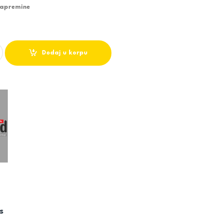
zapremine
R TEMPERATURE BT quantity
Dodaj u korpu
s