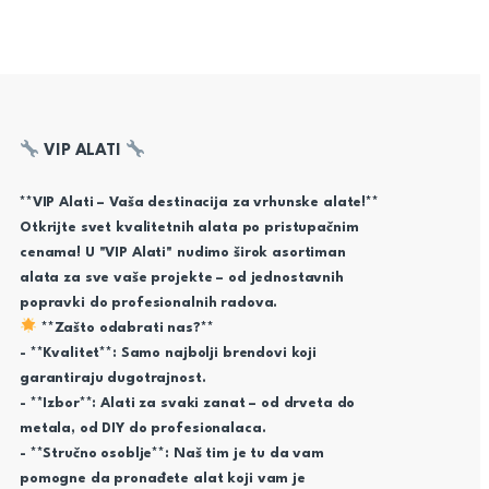
VIP ALATI
**VIP Alati – Vaša destinacija za vrhunske alate!**
Otkrijte svet kvalitetnih alata po pristupačnim
cenama! U "VIP Alati" nudimo širok asortiman
alata za sve vaše projekte – od jednostavnih
popravki do profesionalnih radova.
**Zašto odabrati nas?**
- **Kvalitet**: Samo najbolji brendovi koji
garantiraju dugotrajnost.
- **Izbor**: Alati za svaki zanat – od drveta do
metala, od DIY do profesionalaca.
- **Stručno osoblje**: Naš tim je tu da vam
pomogne da pronađete alat koji vam je