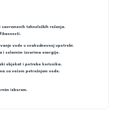
 savremenih tehnoloških rešenja.
fikasnosti.
revanje vode u svakodnevnoj upotrebi.
i solarnim izvorima energije.
i objekat i potrebe korisnika.
ima sa većom potrošnjom vode.
urnim izborom.