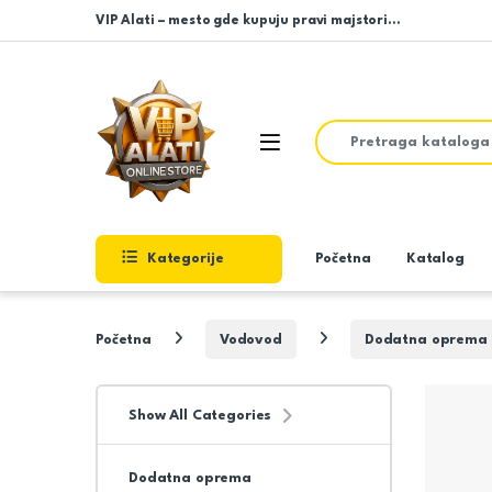
Skip to navigation
Skip to content
VIP Alati – mesto gde kupuju pravi majstori…
Search for:
Open
Kategorije
Početna
Katalog
Početna
Vodovod
Dodatna oprema
Show All Categories
Dodatna oprema