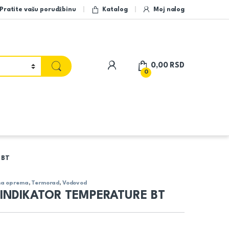
Pratite vašu porudžbinu
Katalog
Moj nalog
My Account
0,00
RSD
0
 BT
na oprema
,
Termorad
,
Vodovod
INDIKATOR TEMPERATURE BT