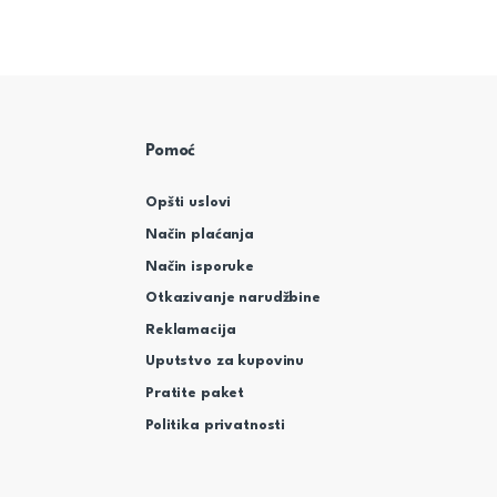
Pomoć
Opšti uslovi
Način plaćanja
Način isporuke
Otkazivanje narudžbine
Reklamacija
Uputstvo za kupovinu
Pratite paket
Politika privatnosti