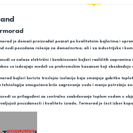
rand
ermorad
morad je domaći proizvođač poznat po kvalitetnim bojlerima i oprem
nd nudi pouzdana rešenja za domaćinstva, ali i za industrijske i kom
onudi se nalaze električni i kombinovani bojleri različitih zapremina
ebno se izdvajaju modeli sa prohromskim kazanom koji obezbeđuju d
morad bojleri koriste troslojnu izolaciju koja smanjuje gubitke topl
 tehnologija omogućava brže zagrevanje vode i manju potrošnju ene
izvodi su prilagođeni za centralno snabdevanje toplom vodom u obj
valjujući pouzdanosti i kvalitetu izrade, Termorad je čest izbor kupac