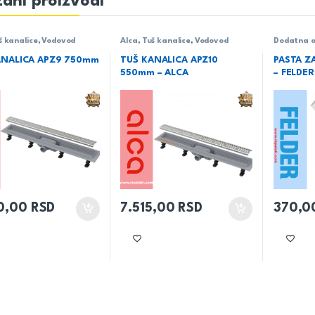
ani proizvodi
š kanalice
,
Vodovod
Alca
,
Tuš kanalice
,
Vodovod
Dodatna 
ANALICA APZ9 750mm
TUŠ KANALICA APZ10
PASTA Z
550mm – ALCA
– FELDER
0,00
RSD
7.515,00
RSD
370,