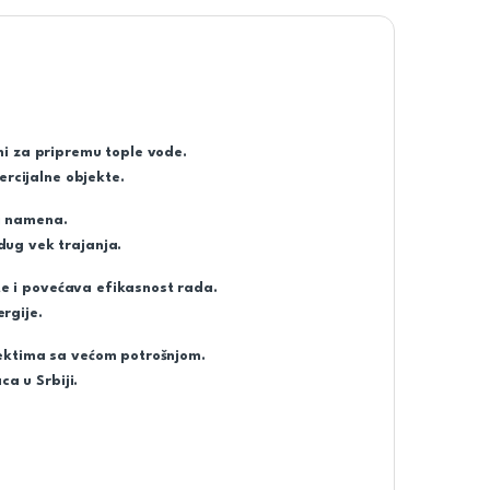
i za pripremu tople vode.
ercijalne objekte.
 i namena.
ug vek trajanja.
ote i povećava efikasnost rada.
rgije.
ektima sa većom potrošnjom.
a u Srbiji.