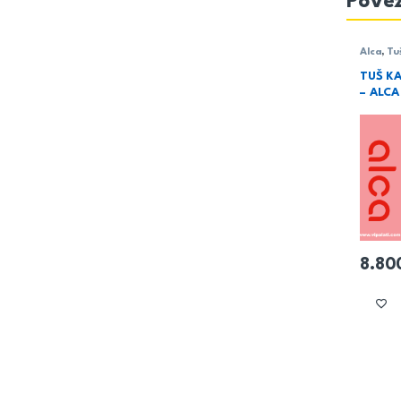
Povez
Alca
,
Tu
TUŠ K
– ALCA
8.80