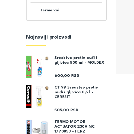
Termorad
Najnoviji proizvodi
Sredstvo protiv buđi i
gljivica 500 ml - MOLDEX
600,00
RSD
CT 99 Sredstvo protiv
buđi i gljivica 0,5 l -
CERESIT
505,00
RSD
TERMO MOTOR
ACTUATOR 230V NC
1770853 - HERZ