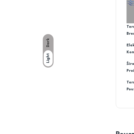
Ter
Bre
Dark
Ele
Kom
Light
Šir
Pro
Ter
Pou