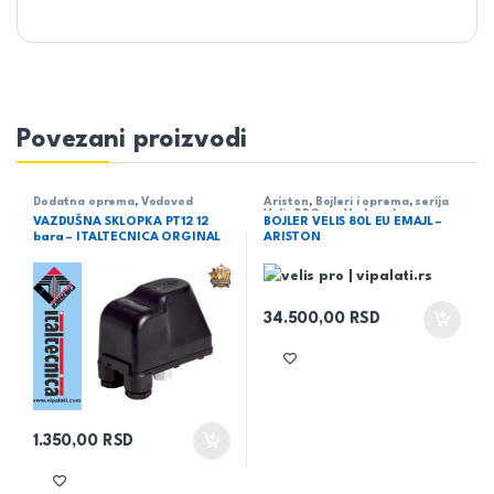
Povezani proizvodi
Dodatna oprema
,
Vodovod
Ariston
,
Bojleri i oprema
,
serija
Velis PRO eu
,
Vodovod
VAZDUŠNA SKLOPKA PT12 12
BOJLER VELIS 80L EU EMAJL –
bara – ITALTECNICA ORGINAL
ARISTON
34.500,00
RSD
1.350,00
RSD