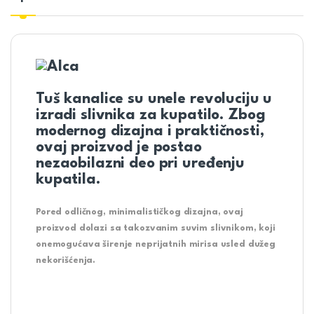
Tuš kanalice su unele revoluciju u
izradi slivnika za kupatilo. Zbog
modernog dizajna i praktičnosti,
ovaj proizvod je postao
nezaobilazni deo pri uređenju
kupatila.
Pored odličnog, minimalističkog dizajna, ovaj
proizvod dolazi sa takozvanim
suvim slivnikom,
koji
onemogućava širenje neprijatnih mirisa usled dužeg
nekorišćenja.