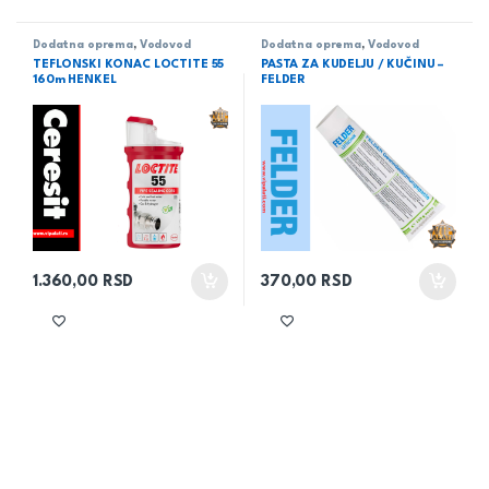
Dodatna oprema
,
Vodovod
Dodatna oprema
,
Vodovod
TEFLONSKI KONAC LOCTITE 55
PASTA ZA KUDELJU / KUČINU –
160m HENKEL
FELDER
1.360,00
RSD
370,00
RSD