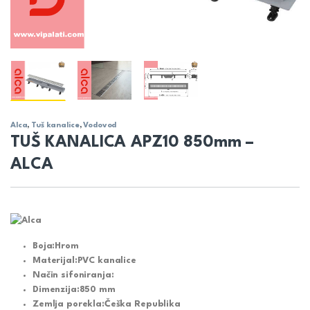
Alca
,
Tuš kanalice
,
Vodovod
TUŠ KANALICA APZ10 850mm –
ALCA
Boja:
Hrom
Materijal:
PVC kanalice
Način sifoniranja:
Dimenzija:
850 mm
Zemlja porekla:
Češka Republika