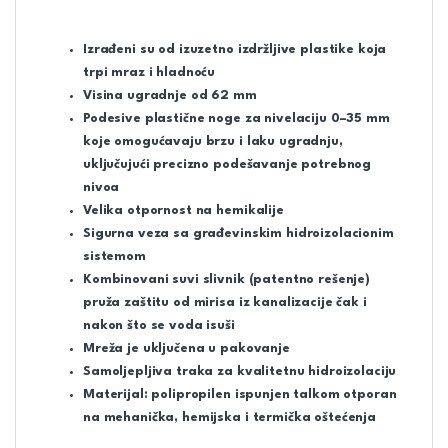
Izrađeni su od izuzetno izdržljive plastike koja
trpi mraz i hladnoću
Visina ugradnje od 62 mm
Podesive plastične noge za nivelaciju 0–35 mm
koje omogućavaju brzu i laku ugradnju,
uključujući precizno podešavanje potrebnog
nivoa
Velika otpornost na hemikalije
Sigurna veza sa građevinskim hidroizolacionim
sistemom
Kombinovani suvi slivnik (patentno rešenje)
pruža zaštitu od mirisa iz kanalizacije čak i
nakon što se voda isuši
Mreža je uključena u pakovanje
Samoljepljiva traka za kvalitetnu hidroizolaciju
Materijal: polipropilen ispunjen talkom otporan
na mehanička, hemijska i termička oštećenja