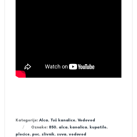
Kategorije:
Alca
,
Tuš kanalice
,
Vodovod
Oznake:
850
,
alca
,
kanalica
,
kupatilo
,
plocice
,
pvc
,
slivnik
,
suva
,
vodovod