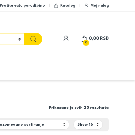
Pratite vašu porudžbinu
Katalog
Moj nalog
My Account
0,00
RSD
0
Prikazano je svih 20 rezultata