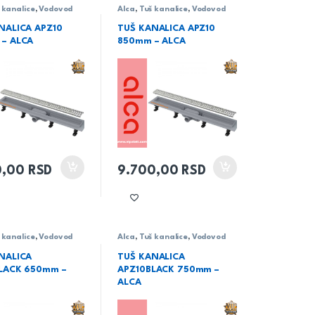
 kanalice
,
Vodovod
Alca
,
Tuš kanalice
,
Vodovod
NALICA APZ10
TUŠ KANALICA APZ10
– ALCA
850mm – ALCA
0,00
RSD
9.700,00
RSD
 kanalice
,
Vodovod
Alca
,
Tuš kanalice
,
Vodovod
NALICA
TUŠ KANALICA
LACK 650mm –
APZ10BLACK 750mm –
ALCA