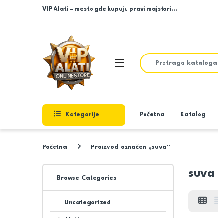
Skip to navigation
Skip to content
VIP Alati – mesto gde kupuju pravi majstori…
Search for:
Open
Kategorije
Početna
Katalog
Početna
Proizvod označen „suva“
suva
Browse Categories
Uncategorized