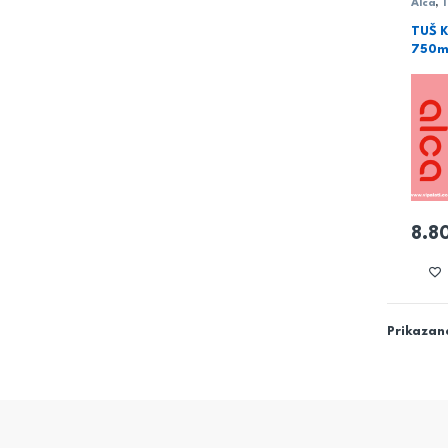
Alca
,
T
TUŠ 
750m
8.8
Prikazano