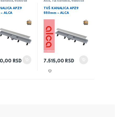
 kanalice
,
Vodovod
Alca
,
Tuš kanalice
,
Vodovod
NALICA APZ9
TUŠ KANALICA APZ9
– ALCA
550mm – ALCA
00,00
RSD
7.515,00
RSD