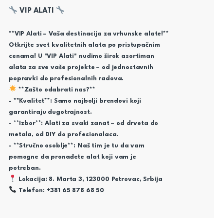
VIP ALATI
**VIP Alati – Vaša destinacija za vrhunske alate!**
Otkrijte svet kvalitetnih alata po pristupačnim
cenama! U "VIP Alati" nudimo širok asortiman
alata za sve vaše projekte – od jednostavnih
popravki do profesionalnih radova.
**Zašto odabrati nas?**
- **Kvalitet**: Samo najbolji brendovi koji
garantiraju dugotrajnost.
- **Izbor**: Alati za svaki zanat – od drveta do
metala, od DIY do profesionalaca.
- **Stručno osoblje**: Naš tim je tu da vam
pomogne da pronađete alat koji vam je
potreban.
Lokacija: 8. Marta 3, 123000 Petrovac, Srbija
Telefon: +381 65 878 68 50