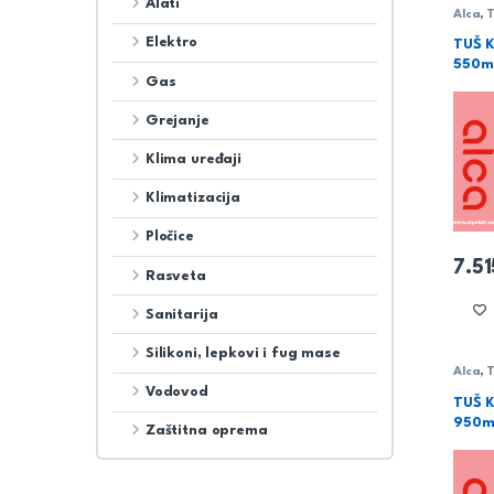
Alati
Alca
,
T
Elektro
TUŠ 
550m
Gas
Grejanje
Klima uređaji
Klimatizacija
Pločice
7.5
Rasveta
Sanitarija
Silikoni, lepkovi i fug mase
Alca
,
T
Vodovod
TUŠ 
950m
Zaštitna oprema