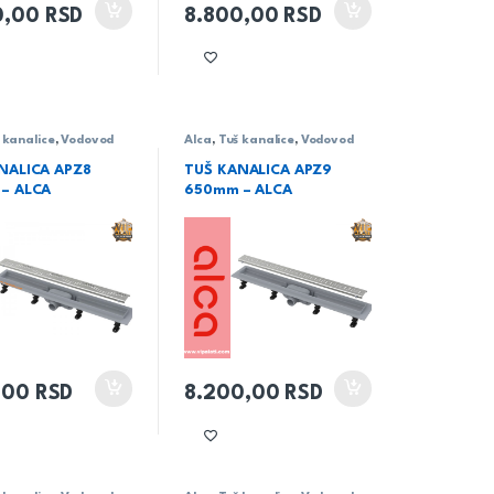
0,00
RSD
8.800,00
RSD
 kanalice
,
Vodovod
Alca
,
Tuš kanalice
,
Vodovod
NALICA APZ8
TUŠ KANALICA APZ9
– ALCA
650mm – ALCA
5,00
RSD
8.200,00
RSD