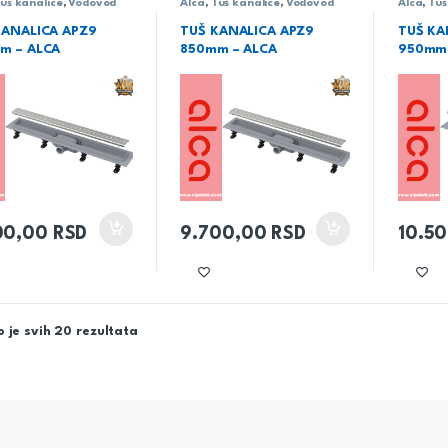
uš kanalice
,
Vodovod
Alca
,
Tuš kanalice
,
Vodovod
Alca
,
Tuš
KANALICA APZ9
TUŠ KANALICA APZ9
TUŠ KA
m – ALCA
850mm – ALCA
950mm 
00,00
RSD
9.700,00
RSD
10.5
 je svih 20 rezultata