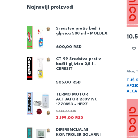
Najnoviji proizvodi
Sredstvo protiv buđi i
gljivica 500 ml - MOLDEX
10.
600,00
RSD
CT 99 Sredstvo protiv
buđi i gljivica 0,5 l -
CERESIT
Alca
,
T
TUŠ 
505,00
RSD
APZ1
ALCA
TERMO MOTOR
ACTUATOR 230V NC
1770853 - HERZ
3.599,00
RSD
3.199,00
RSD
DIFERENCIJALNI
KONTROLER SOLARNI