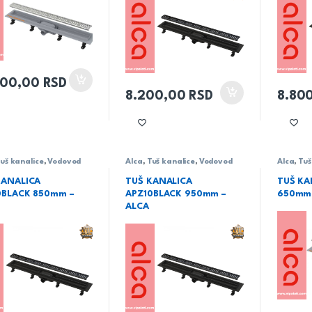
500,00
RSD
8.200,00
RSD
8.80
uš kanalice
,
Vodovod
Alca
,
Tuš kanalice
,
Vodovod
Alca
,
Tuš
KANALICA
TUŠ KANALICA
TUŠ KA
0BLACK 850mm –
APZ10BLACK 950mm –
650mm 
ALCA