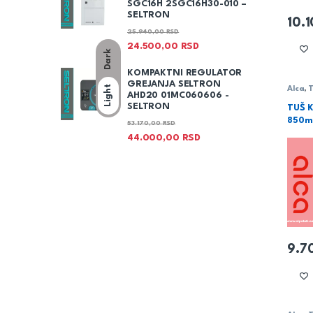
SGC16H 2SGC16H30-010 –
SELTRON
10.
25.940,00
RSD
24.500,00
RSD
Dark
KOMPAKTNI REGULATOR
GREJANJA SELTRON
Light
Alca
,
T
AHD20 01MC060606 -
SELTRON
TUŠ 
850m
53.170,00
RSD
44.000,00
RSD
9.7