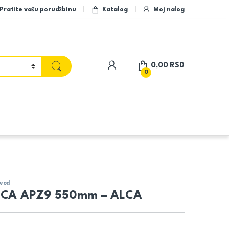
Pratite vašu porudžbinu
Katalog
Moj nalog
My Account
0,00
RSD
0
vod
ICA APZ9 550mm – ALCA