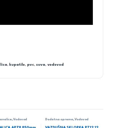
lica
,
kupatilo
,
pvc
,
suva
,
vodovod
kanalice
,
Vodovod
Dodatna oprema
,
Vodovod
ALICA APZ8 850mm
VAZDUŠNA SKLOPKA PT12 12