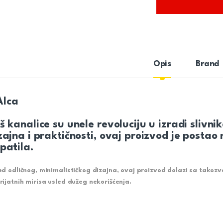
Opis
Brand
š kanalice su unele revoluciju u izradi sliv
zajna i praktičnosti, ovaj proizvod je postao
patila.
ed odličnog, minimalističkog dizajna, ovaj proizvod dolazi sa takoz
rijatnih mirisa usled dužeg nekorišćenja.