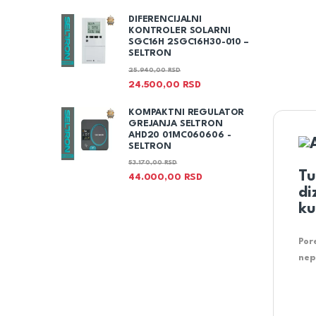
DIFERENCIJALNI
KONTROLER SOLARNI
SGC16H 2SGC16H30-010 –
SELTRON
25.940,00
RSD
24.500,00
RSD
KOMPAKTNI REGULATOR
GREJANJA SELTRON
AHD20 01MC060606 -
SELTRON
53.170,00
RSD
Tu
44.000,00
RSD
di
ku
Por
nep