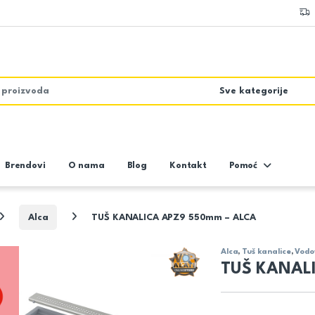
Brendovi
O nama
Blog
Kontakt
Pomoć
Alca
TUŠ KANALICA APZ9 550mm – ALCA
Alca
,
Tuš kanalice
,
Vodo
TUŠ KANAL