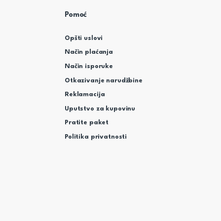
Pomoć
Opšti uslovi
Način plaćanja
Način isporuke
Otkazivanje narudžbine
Reklamacija
Uputstvo za kupovinu
Pratite paket
Politika privatnosti