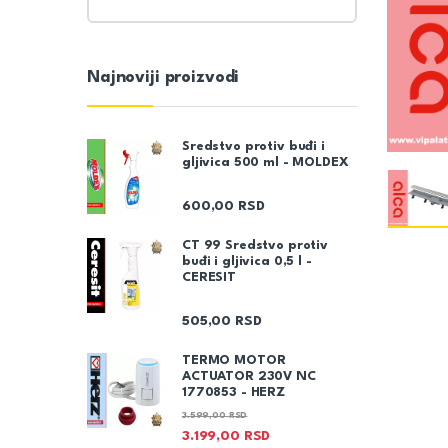
Najnoviji proizvodi
Sredstvo protiv buđi i
gljivica 500 ml - MOLDEX
600,00
RSD
CT 99 Sredstvo protiv
buđi i gljivica 0,5 l -
CERESIT
505,00
RSD
TERMO MOTOR
ACTUATOR 230V NC
1770853 - HERZ
3.599,00
RSD
3.199,00
RSD