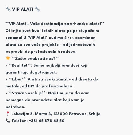
VIP ALATI
**VIP Alati – Vaša destinacija za vrhunske alate!**
Otkrijte svet kvalitetnih alata po pristupačnim
cenama! U "VIP Alati" nudimo širok asortiman
alata za sve vaše projekte – od jednostavnih
popravki do profesionalnih radova.
**Zašto odabrati nas?**
- **Kvalitet**: Samo najbolji brendovi koji
garantiraju dugotrajnost.
- **Izbor**: Alati za svaki zanat – od drveta do
metala, od DIY do profesionalaca.
- **Stručno osoblje**: Naš tim je tu da vam
pomogne da pronađete alat koji vam je
potreban.
Lokacija: 8. Marta 3, 123000 Petrovac, Srbija
Telefon: +381 65 878 68 50