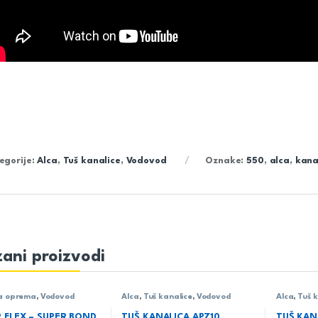
egorije:
Alca
,
Tuš kanalice
,
Vodovod
Oznake:
550
,
alca
,
kana
ani proizvodi
a oprema
,
Vodovod
Alca
,
Tuš kanalice
,
Vodovod
Alca
,
Tuš 
 FLEX – SUPER BOND
TUŠ KANALICA APZ10
TUŠ KAN