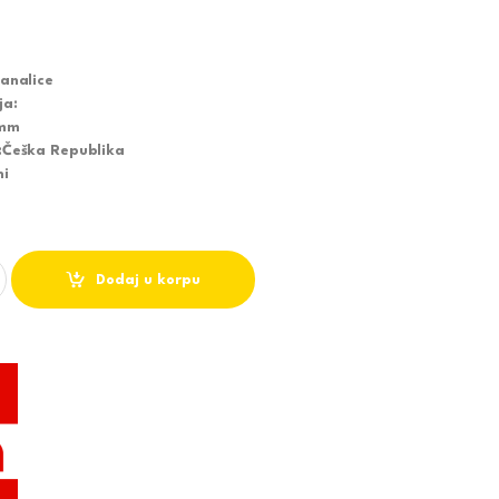
analice
ja:
 mm
:
Češka Republika
ni
 550mm - ALCA quantity
Dodaj u korpu