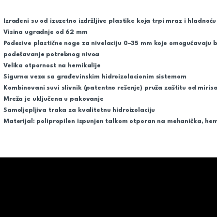
Izrađeni su od izuzetno izdržljive plastike koja trpi mraz i hladnoću
Visina ugradnje od 62 mm
Podesive plastične noge za nivelaciju 0–35 mm koje omogućavaju brz
podešavanje potrebnog nivoa
Velika otpornost na hemikalije
Sigurna veza sa građevinskim hidroizolacionim sistemom
Kombinovani suvi slivnik (patentno rešenje) pruža zaštitu od mirisa 
Mreža je uključena u pakovanje
Samoljepljiva traka za kvalitetnu hidroizolaciju
Materijal: polipropilen ispunjen talkom otporan na mehanička, hemi