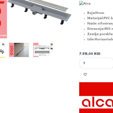
Boja:
Hrom
Materijal:
PVC k
Način sifoniran
Dimenzija:
550
Zemlja porekla
Izliv:
Horizontal
7.515,00
RSD
TUŠ KANALICA APZ9