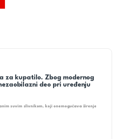
nika za kupatilo. Zbog modernog
 nezaobilazni deo pri uređenju
vanim
suvim slivnikom,
koji onemogućava širenje