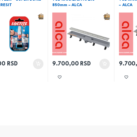
ERESIT
850mm – ALCA
– ALCA
,00
RSD
9.700,00
RSD
9.700