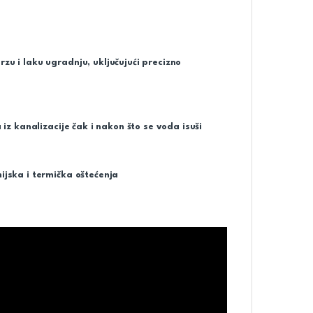
u i laku ugradnju, uključujući precizno
iz kanalizacije čak i nakon što se voda isuši
jska i termička oštećenja