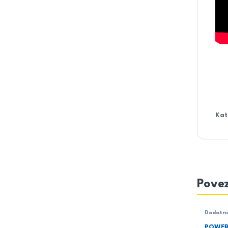
Kat
Povez
Dodatn
POWER