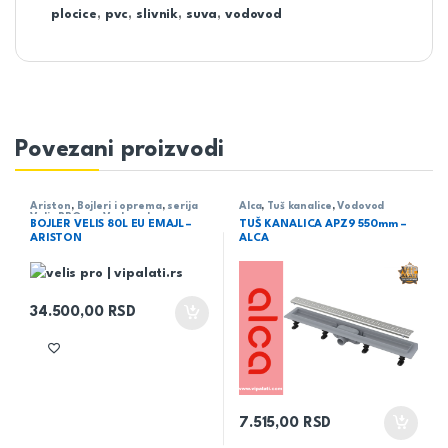
plocice
,
pvc
,
slivnik
,
suva
,
vodovod
Povezani proizvodi
Ariston
,
Bojleri i oprema
,
serija
Alca
,
Tuš kanalice
,
Vodovod
Velis PRO eu
,
Vodovod
BOJLER VELIS 80L EU EMAJL –
TUŠ KANALICA APZ9 550mm –
ARISTON
ALCA
34.500,00
RSD
7.515,00
RSD