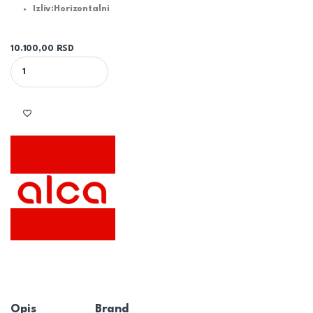
Izliv:
Horizontalni
10.100,00
RSD
TUŠ KANALICA APZ10BLACK 850mm - ALCA quantity
Opis
Brand