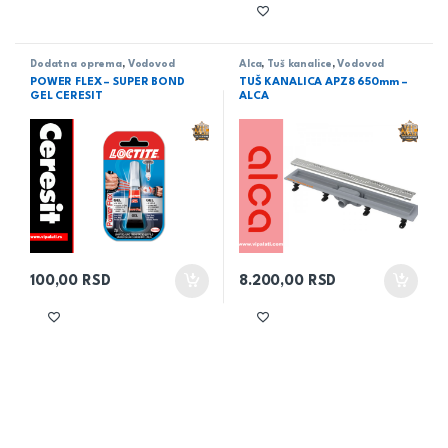
Dodatna oprema
,
Vodovod
Alca
,
Tuš kanalice
,
Vodovod
POWER FLEX – SUPER BOND
TUŠ KANALICA APZ8 650mm –
GEL CERESIT
ALCA
100,00
RSD
8.200,00
RSD