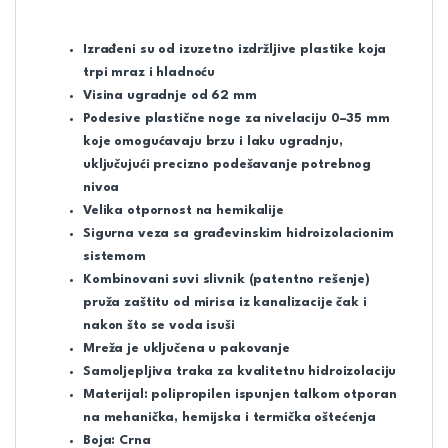
Izrađeni su od izuzetno izdržljive plastike koja
trpi mraz i hladnoću
Visina ugradnje od 62 mm
Podesive plastične noge za nivelaciju 0–35 mm
koje omogućavaju brzu i laku ugradnju,
uključujući precizno podešavanje potrebnog
nivoa
Velika otpornost na hemikalije
Sigurna veza sa građevinskim hidroizolacionim
sistemom
Kombinovani suvi slivnik (patentno rešenje)
pruža zaštitu od mirisa iz kanalizacije čak i
nakon što se voda isuši
Mreža je uključena u pakovanje
Samoljepljiva traka za kvalitetnu hidroizolaciju
Materijal: polipropilen ispunjen talkom otporan
na mehanička, hemijska i termička oštećenja
Boja: Crna