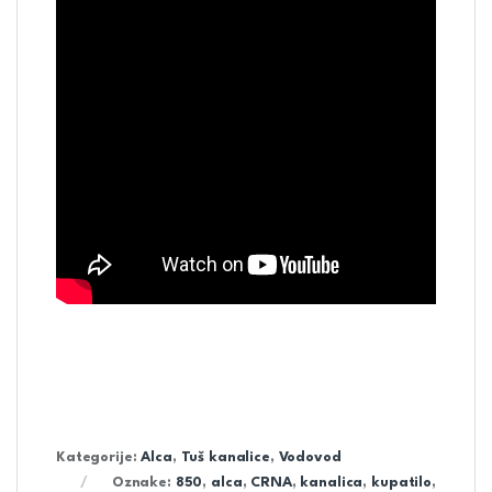
Kategorije:
Alca
,
Tuš kanalice
,
Vodovod
Oznake:
850
,
alca
,
CRNA
,
kanalica
,
kupatilo
,