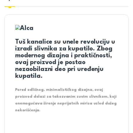
Tuš kanalice su unele revoluciju u
izradi slivnika za kupatilo. Zbog
modernog dizajna i praktičnosti,
ovaj proizvod je postao
nezaobilazni deo pri uređenju
kupatila.
Pored odličnog, minimalističkog dizajna, ovaj
proizvod dolazi sa takozvanim
suvim slivnikom,
koji
onemogućava širenje neprijatnih mirisa usled dužeg
nekorišćenja.