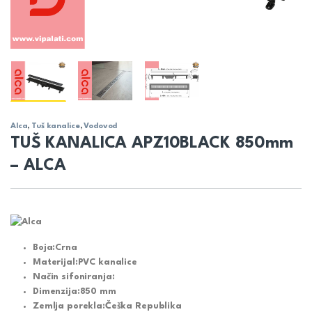
Alca
,
Tuš kanalice
,
Vodovod
TUŠ KANALICA APZ10BLACK 850mm
– ALCA
Boja:
Crna
Materijal:
PVC kanalice
Način sifoniranja:
Dimenzija:
850 mm
Zemlja porekla:
Češka Republika