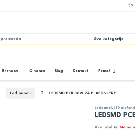
Brendovi
O nama
Blog
Kontakt
Pomoć
Led paneli
LEDSMD PCB 36W ZA PLAFONJERE
Led paneli
,
LED plafons
LEDSMD PC
Availability:
Nema n