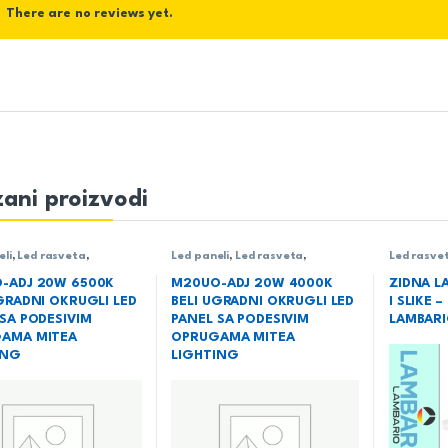
There are no reviews yet.
ani proizvodi
eli
,
Led rasveta
,
Led paneli
,
Led rasveta
,
Led rasve
a
,
Ugradni LED paneli
Rasveta
,
Ugradni LED paneli
lampe
-ADJ 20W 6500K
M20UO-ADJ 20W 4000K
ZIDNA L
GRADNI OKRUGLI LED
BELI UGRADNI OKRUGLI LED
I SLIKE 
SA PODESIVIM
PANEL SA PODESIVIM
LAMBAR
AMA MITEA
OPRUGAMA MITEA
ING
LIGHTING