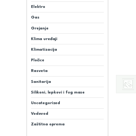
Elektro
Gas
Grejanje
Klima uređaji
Klimatizacija
Pločice
Rasveta
Sanitarija
Silikoni, lepkovi i fug mase
Uncategorized
Vodovod
Zaštitna oprema