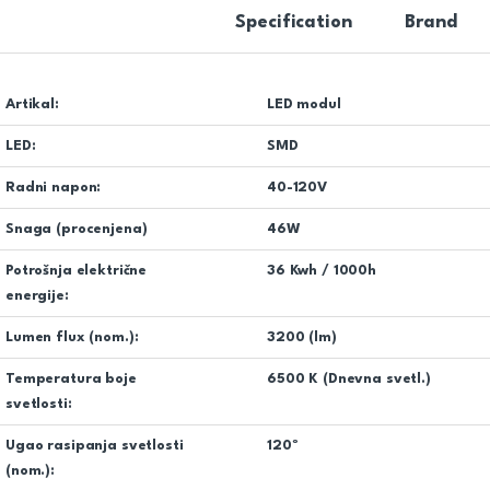
Specification
Brand
Artikal:
LED modul
LED:
SMD
Radni napon:
40-120V
Snaga (procenjena)
46W
Potrošnja električne
36 Kwh / 1000h
energije:
Lumen flux (nom.):
3200 (lm)
Temperatura boje
6500 K (Dnevna svetl.)
svetlosti:
Ugao rasipanja svetlosti
120º
(nom.):