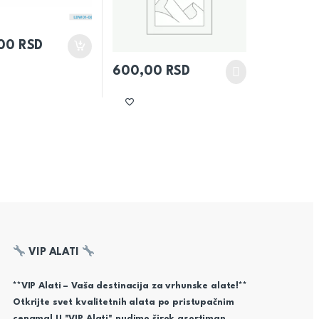
,00
RSD
600,00
RSD
VIP ALATI
**VIP Alati – Vaša destinacija za vrhunske alate!**
Otkrijte svet kvalitetnih alata po pristupačnim
cenama! U "VIP Alati" nudimo širok asortiman