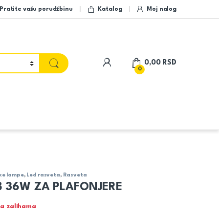
Pratite vašu porudžbinu
Katalog
Moj nalog
My Account
0,00
RSD
0
ke lampe
,
Led rasveta
,
Rasveta
B 36W ZA PLAFONJERE
a zalihama