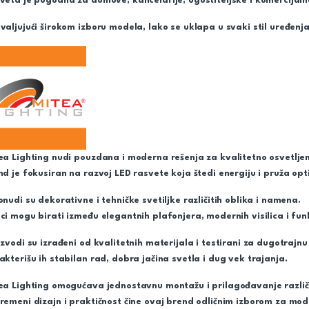
veta je pogodna za domove, kancelarije, ugostiteljske i komercijaln
valjujući širokom izboru modela, lako se uklapa u svaki stil uređenj
ea Lighting nudi pouzdana i moderna rešenja za kvalitetno osvetljenj
nd je fokusiran na razvoj LED rasvete koja štedi energiju i pruža o
onudi su dekorativne i tehničke svetiljke različitih oblika i namena.
ci mogu birati između elegantnih plafonjera, modernih visilica i fun
izvodi su izrađeni od kvalitetnih materijala i testirani za dugotrajn
akterišu ih stabilan rad, dobra jačina svetla i dug vek trajanja.
ea Lighting omogućava jednostavnu montažu i prilagođavanje različ
remeni dizajn i praktičnost čine ovaj brend odličnim izborom za mod