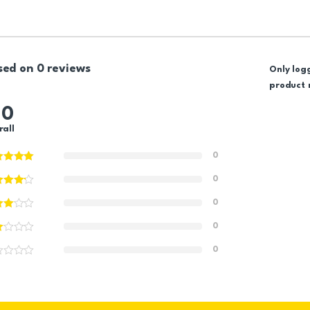
sed on 0 reviews
Only log
product 
.0
rall
0
0
0
0
0