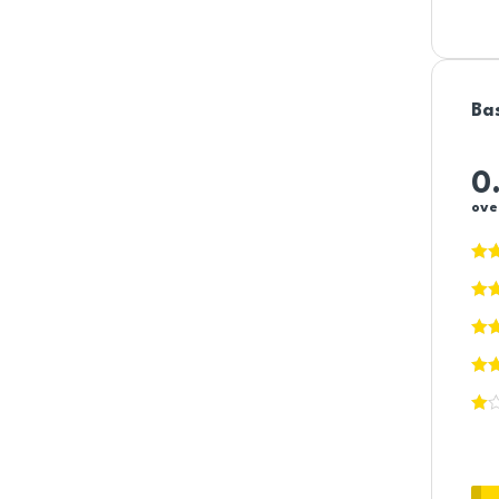
Ba
0
ove