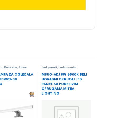
ta
,
Rasveta
,
Zidne
Led paneli
,
Led rasveta
,
Rasveta
,
Ugradni LED paneli
AMPA ZA OGLEDALA
M8UO-ADJ 8W 6500K BELI
– LDW01-08
UGRADNI OKRUGLI LED
IO
PANEL SA PODESIVIM
OPRUGAMA MITEA
LIGHTING