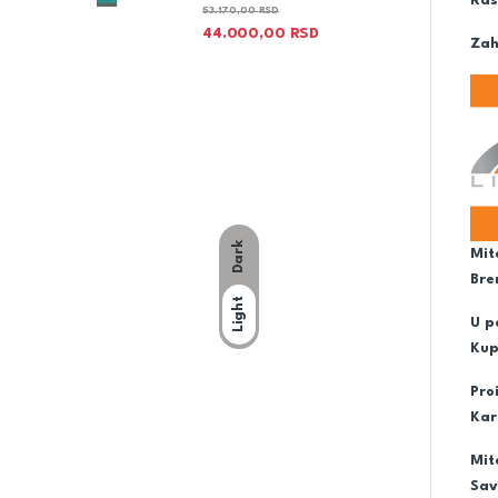
Ras
53.170,00
RSD
44.000,00
RSD
Zah
Dark
Mit
Bre
Light
U p
Kup
Pro
Kar
Mit
Sav