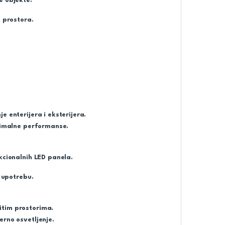
e objekte.
a prostora.
e enterijera i eksterijera.
ptimalne performanse.
kcionalnih LED panela.
u upotrebu.
itim prostorima.
erno osvetljenje.