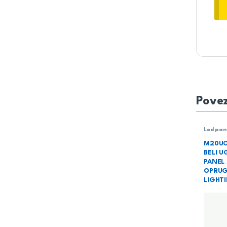
Povez
Led pan
Rasvet
M20UO
BELI U
PANEL 
OPRUG
LIGHT