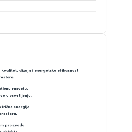
kvalitet, dizajn i energetsku efikasnost.
rostore.
ativnu rasvetu.
ve u osvetljenju.
trične energije.
prostora.
om proizvodu.