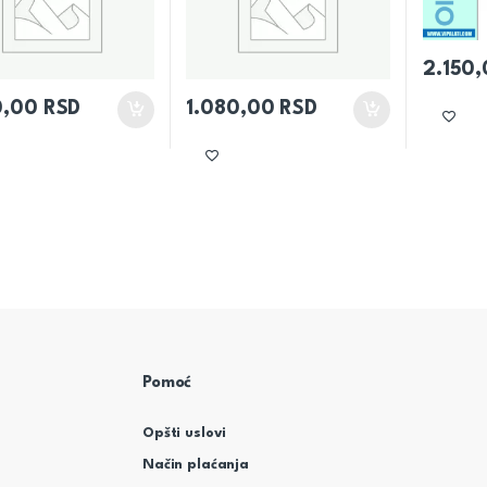
2.150
0,00
RSD
1.080,00
RSD
Pomoć
Opšti uslovi
Način plaćanja