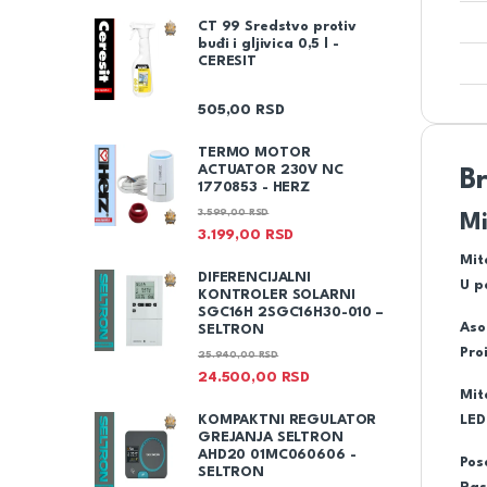
CT 99 Sredstvo protiv
buđi i gljivica 0,5 l -
CERESIT
505,00
RSD
TERMO MOTOR
ACTUATOR 230V NC
B
1770853 - HERZ
3.599,00
RSD
Mi
3.199,00
RSD
Mit
DIFERENCIJALNI
U p
KONTROLER SOLARNI
SGC16H 2SGC16H30-010 –
Aso
SELTRON
Pro
25.940,00
RSD
24.500,00
RSD
Mit
LED
KOMPAKTNI REGULATOR
GREJANJA SELTRON
AHD20 01MC060606 -
Pos
SELTRON