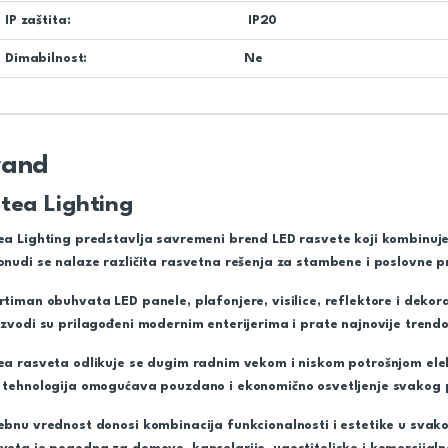
IP zaštita:
IP20
Dimabilnost:
Ne
rand
tea Lighting
ea Lighting predstavlja savremeni brend LED rasvete koji kombinuje 
onudi se nalaze različita rasvetna rešenja za stambene i poslovne p
rtiman obuhvata LED panele, plafonjere, visilice, reflektore i dekor
izvodi su prilagođeni modernim enterijerima i prate najnovije trendo
ea rasveta odlikuje se dugim radnim vekom i niskom potrošnjom elek
 tehnologija omogućava pouzdano i ekonomično osvetljenje svakog 
ebnu vrednost donosi kombinacija funkcionalnosti i estetike u svak