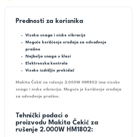
Prednosti za korisnika
Visoka snaga i niske vibracije
Moguće korišćenje uređaja za odvođenje
prašine
Najbolja snaga u klasi
Elektronska kontrola
Visoko izdržljiv prekidač
Makita Čekić za rušenje 2.000W HM1802 ima visoku
snagu i niske vibracija. Moguće je korišćenje uređaja
za odvođenje prašine.
Tehnički podaci o
proizvodu Makita Čekić za
rušenje 2.000W HM1802: