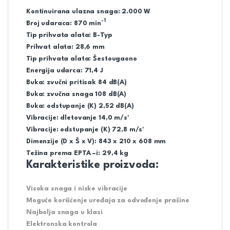
Kontinuirana ulazna snaga: 2.000 W
-1
Broj udaraca: 870 min
Tip prihvata alata: B-Typ
Prihvat alata: 28,6 mm
Tip prihvata alata: Šestougaono
Energija udarca: 71,4 J
Buka: zvučni pritisak 84 dB(A)
Buka: zvučna snaga 108 dB(A)
Buka: odstupanje (K) 2,52 dB(A)
Vibracije: dletovanje 14,0 m/s²
Vibracije: odstupanje (K) 72,8 m/s²
Dimenzije (D x Š x V): 843 x 210 x 608 mm
Težina prema EPTA –i: 29,4 kg
Karakteristike proizvoda:
Visoka snaga i niske vibracije
Moguće korišćenje uređaja za odvođenje prašine
Najbolja snaga u klasi
Elektronska kontrola