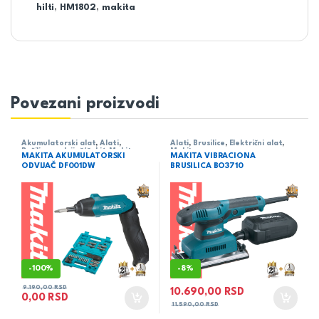
hilti
,
HM1802
,
makita
Povezani proizvodi
Akumulatorski alat
,
Alati
,
Alati
,
Brusilice
,
Električni alat
,
Bušilica - odvijač/čekić
,
Makita
Makita
MAKITA AKUMULATORSKI
MAKITA VIBRACIONA
ODVIJAČ DF001DW
BRUSILICA BO3710
-
100%
-
8%
9.190,00
RSD
10.690,00
RSD
0,00
RSD
11.590,00
RSD