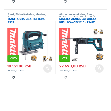
Alati
,
Električni alat
,
Makita
,
Akumulatorski alat
,
Alati
,
Testere -
Bušilica - odvijač/čekić
,
Makita
MAKITA UBODNA TESTERA
MAKITA AKUMULATORSKA
udodne/lanačane/univerzalne
4329
BUŠILICA/ČEKIĆ DHR241Z
-
10%
-
9%
10.521,00
RSD
22.690,00
RSD
11.690,00
RSD
24.890,00
RSD