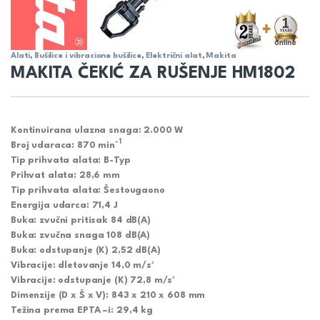
Alati
,
Bušilice i vibracione bušilice
,
Električni alat
,
Makita
MAKITA ČEKIĆ ZA RUŠENJE HM1802
Kontinuirana ulazna snaga: 2.000 W
-1
Broj udaraca: 870 min
Tip prihvata alata: B-Typ
Prihvat alata: 28,6 mm
Tip prihvata alata: Šestougaono
Energija udarca: 71,4 J
Buka: zvučni pritisak 84 dB(A)
Buka: zvučna snaga 108 dB(A)
Buka: odstupanje (K) 2,52 dB(A)
Vibracije: dletovanje 14,0 m/s²
Vibracije: odstupanje (K) 72,8 m/s²
Dimenzije (D x Š x V): 843 x 210 x 608 mm
Težina prema EPTA –i: 29,4 kg