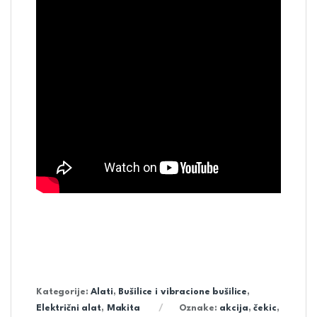
Kategorije:
Alati
,
Bušilice i vibracione bušilice
,
Električni alat
,
Makita
Oznake:
akcija
,
čekic
,