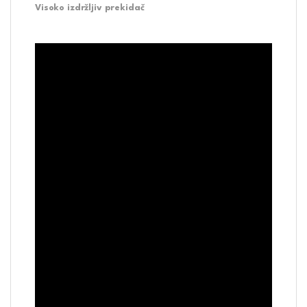
Visoko izdržljiv prekidač