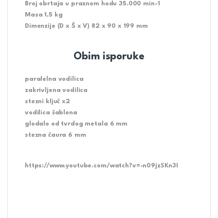
Broj obrtaja u praznom hodu 35.000 min-1
Masa 1,5 kg
Dimenzije (D x Š x V) 82 x 90 x 199 mm
Obim isporuke
paralelna vodilica
zakrivljena vodilica
stezni ključ x2
vodilica šablona
glodalo od tvrdog metala 6 mm
stezna čaura 6 mm
https://www.youtube.com/watch?v=-n09jzSKn3I