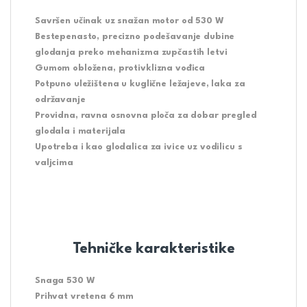
Savršen učinak uz snažan motor od 530 W
Bestepenasto, precizno podešavanje dubine
glodanja preko mehanizma zupčastih letvi
Gumom obložena, protivklizna vođica
Potpuno uležištena u kuglične ležajeve, laka za
održavanje
Providna, ravna osnovna ploča za dobar pregled
glodala i materijala
Upotreba i kao glodalica za ivice uz vodilicu s
valjcima
Tehničke karakteristike
Snaga 530 W
Prihvat vretena 6 mm