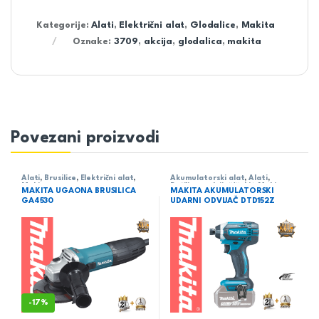
Kategorije:
Alati
,
Električni alat
,
Glodalice
,
Makita
Oznake:
3709
,
akcija
,
glodalica
,
makita
Povezani proizvodi
Alati
,
Brusilice
,
Električni alat
,
Akumulatorski alat
,
Alati
,
Makita
Bušilica - odvijač/čekić
,
Makita
MAKITA UGAONA BRUSILICA
MAKITA AKUMULATORSKI
GA4530
UDARNI ODVIJAČ DTD152Z
-
17%