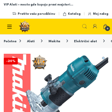
Skip to navigation
Skip to content
VIP Alati – mesto gde kupuju pravi majstori…
Pratite vašu porudžbinu
Katalog
Moj nalog
Open
0
Početna
Alati
Makita
Električni alat
-
20%