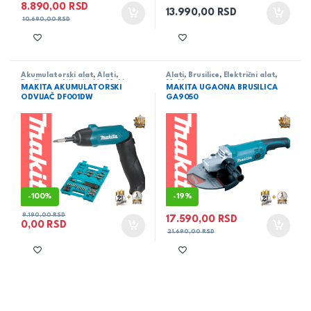
8.890,00
RSD
13.990,00
RSD
10.690,00
RSD
Akumulatorski alat
,
Alati
,
Alati
,
Brusilice
,
Električni alat
,
Bušilica - odvijač/čekić
,
Makita
Makita
MAKITA AKUMULATORSKI
MAKITA UGAONA BRUSILICA
ODVIJAČ DF001DW
GA9050
-
100%
-
19%
9.190,00
RSD
17.590,00
RSD
0,00
RSD
21.690,00
RSD