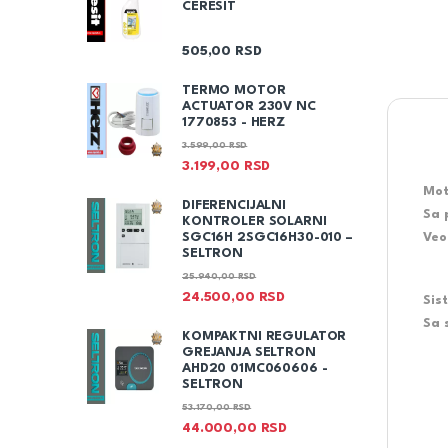
CERESIT
505,00
RSD
TERMO MOTOR
ACTUATOR 230V NC
1770853 - HERZ
3.599,00
RSD
3.199,00
RSD
Mot
DIFERENCIJALNI
Sa 
KONTROLER SOLARNI
SGC16H 2SGC16H30-010 –
Veo
SELTRON
25.940,00
RSD
24.500,00
RSD
Sis
Sa 
KOMPAKTNI REGULATOR
GREJANJA SELTRON
AHD20 01MC060606 -
SELTRON
53.170,00
RSD
44.000,00
RSD