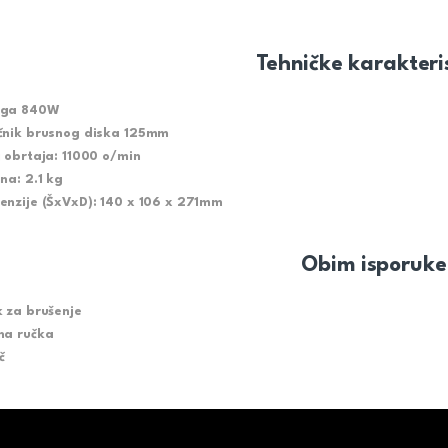
Tehničke karakteri
aga 840W
čnik brusnog diska 125mm
j obrtaja: 11000 o/min
ina: 2.1 kg
enzije (ŠxVxD): 140 x 106 x 271mm
Obim isporuke
k za brušenje
na ručka
č