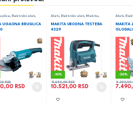
usilice
,
Električni alat
,
Alati
,
Električni alat
,
Makita
,
Alati
,
Elek
Testere -
Makita
udodne/lanačane/univerzalne
A UGAONA BRUSILICA
MAKITA UBODNA TESTERA
MAKITA
0
4329
GLODALI
-
10%
-
20%
,00
RSD
11.690,00
RSD
9.390,00
90,00
RSD
10.521,00
RSD
7.490