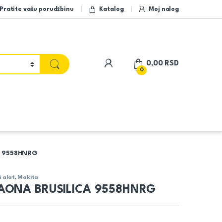
Pratite vašu porudžbinu
Katalog
Moj nalog
My Account
0,00
RSD
0
A 9558HNRG
i alat
,
Makita
AONA BRUSILICA 9558HNRG