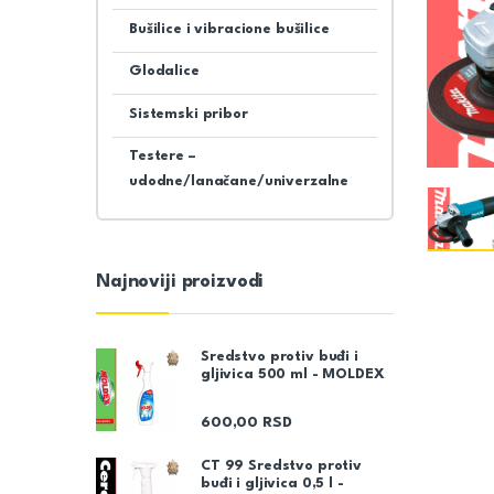
Bušilice i vibracione bušilice
Glodalice
Sistemski pribor
Testere –
udodne/lanačane/univerzalne
Najnoviji proizvodi
Sredstvo protiv buđi i
gljivica 500 ml - MOLDEX
600,00
RSD
CT 99 Sredstvo protiv
buđi i gljivica 0,5 l -