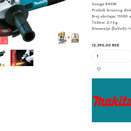
Snaga 840W
Prečnik brusnog di
Broj obrtaja: 11000 
Težina: 2.1 kg
Dimenzije (ŠxVxD): 
12.390,00
RSD
MAKITA UGAONA BRU