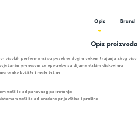
Opis
Brand
Opis proizvod
or visokih performansi sa posebno dugim vekom trajanja zbog visok
pojačanim prenosom za upotrebu sa dijamantskim diskovima
ma tanko kućište i male težine
tem zaštite od ponovnog pokretanja
sistemom zaštite od prodora prljavštine i prašine