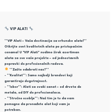
VIP ALATI
**VIP Alati – Vaša destinacija za vrhunske alate!**
Otkrijte svet kvalitetnih alata po pristupačnim
cenama! U "VIP Alati" nudimo širok asortiman
alata za sve vaše projekte – od jednostavnih
popravki do profesionalnih radova.
**Zašto odabrati nas?**
- **Kvalitet**: Samo najbolji brendovi koji
garantiraju dugotrajnost.
- **Izbor**: Alati za svaki zanat – od drveta do
metala, od DIY do profesionalaca.
- **Stručno osoblje**: Naš tim je tu da vam
pomogne da pronađete alat koji vam je
potreban.