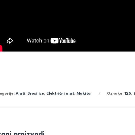
egorije:
Alati
,
Brusilice
,
Električni alat
,
Makita
Oznake:
125
,
ani proizvodi