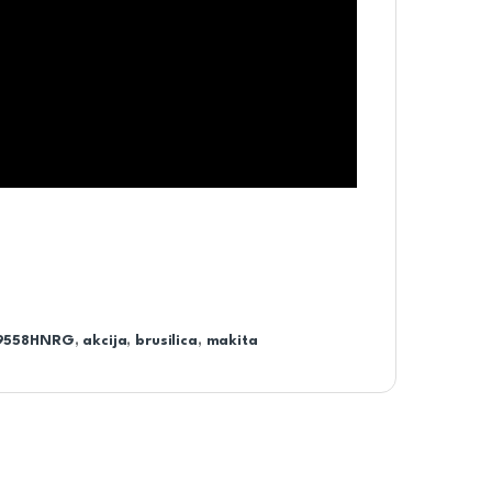
9558HNRG
,
akcija
,
brusilica
,
makita