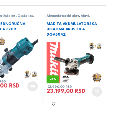
trični alat
,
Glodalice
,
Akumulatorski alat
,
Alati
,
Brusilice
,
Makita
 JEDNORUČNA
MAKITA AKUMULATORSKA
CA 3709
UGAONA BRUSILICA
DGA504Z
-
3%
RSD
,00
RSD
23.990,00
RSD
23.199,00
RSD