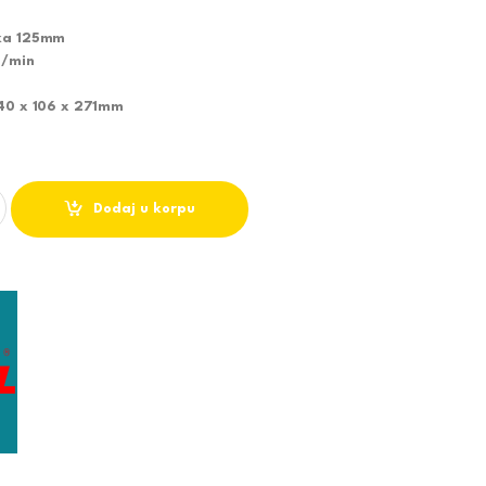
ska 125mm
o/min
140 x 106 x 271mm
SILICA 9558HNRG quantity
Dodaj u korpu