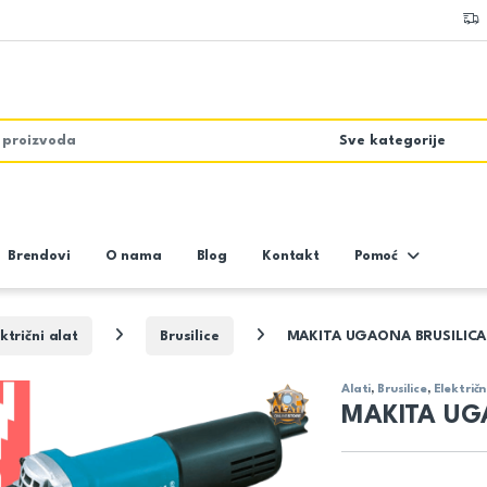
Brendovi
O nama
Blog
Kontakt
Pomoć
ktrični alat
Brusilice
MAKITA UGAONA BRUSILIC
Alati
,
Brusilice
,
Električn
MAKITA UG