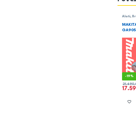
Alati
,
Br
Makita
MAKIT
GA905
-
19%
21.690
17.5