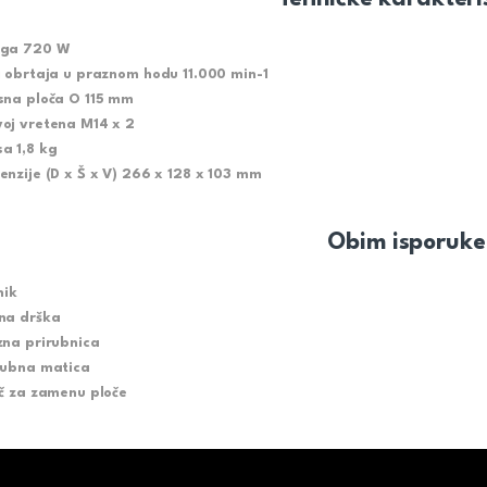
ga 720 W
j obrtaja u praznom hodu 11.000 min-1
sna ploča O 115 mm
oj vretena M14 x 2
a 1,8 kg
enzije (D x Š x V) 266 x 128 x 103 mm
Obim isporuke
nik
na drška
zna prirubnica
rubna matica
uč za zamenu ploče