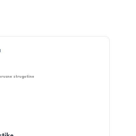
a
brusne strugotine
stike