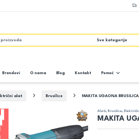
Brendovi
O nama
Blog
Kontakt
Pomoć
ktrični alat
Brusilice
MAKITA UGAONA BRUSILIC
Alati
,
Brusilice
,
Električn
MAKITA UG