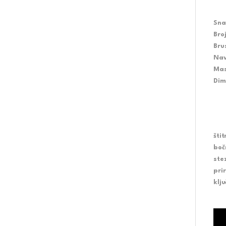
Sna
Bro
Bru
Nav
Mas
Dim
štit
boč
ste
pri
klj