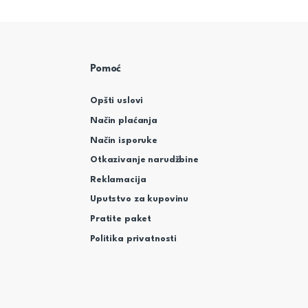
Pomoć
Opšti uslovi
Način plaćanja
Način isporuke
Otkazivanje narudžbine
Reklamacija
Uputstvo za kupovinu
Pratite paket
Politika privatnosti