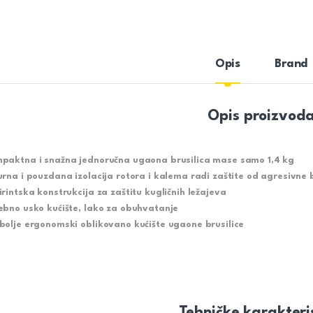
Opis
Brand
Opis proizvod
paktna i snažna jednoručna ugaona brusilica mase samo 1,4 kg
urna i pouzdana izolacija rotora i kalema radi zaštite od agresivne 
irintska konstrukcija za zaštitu kugličnih ležajeva
ebno usko kućište, lako za obuhvatanje
bolje ergonomski oblikovano kućište ugaone brusilice
Tehničke karakteri