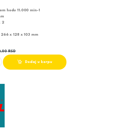
nom hodu 11.000 min-1
mm
x 2
) 266 x 128 x 103 mm
0,00
RSD
SILICA GA4530 quantity
Dodaj u korpu