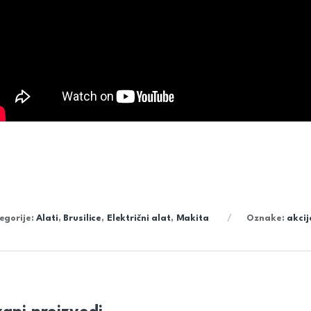
egorije:
Alati
,
Brusilice
,
Električni alat
,
Makita
Oznake:
akcij