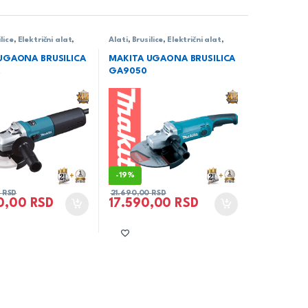
lice
,
Električni alat
,
Alati
,
Brusilice
,
Električni alat
,
Makita
UGAONA BRUSILICA
MAKITA UGAONA BRUSILICA
R
GA9050
-
19%
0
RSD
21.690,00
RSD
0,00
RSD
17.590,00
RSD