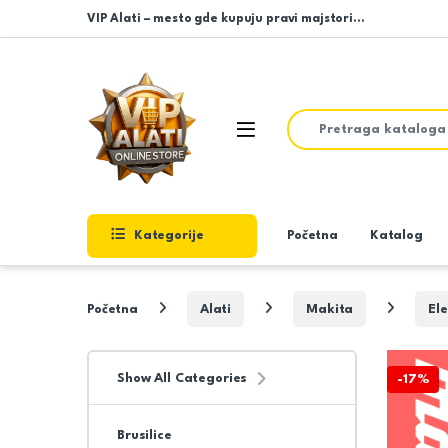
Skip to navigation
Skip to content
VIP Alati – mesto gde kupuju pravi majstori…
Search for:
Open
Kategorije
Početna
Katalog
Početna
Alati
Makita
Ele
Show All Categories
-
17%
Brusilice