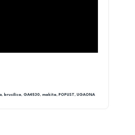
a
,
brusilica
,
GA4530
,
makita
,
POPUST
,
UGAONA