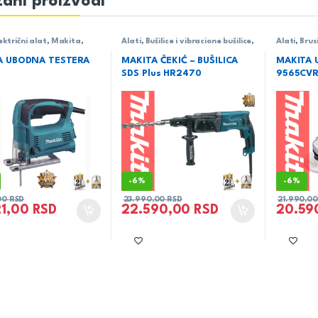
ani proizvodi
ektrični alat
,
Makita
,
Alati
,
Bušilice i vibracione bušilice
,
Alati
,
Brusi
-
Električni alat
,
Makita
Makita
lanačane/univerzalne
A UBODNA TESTERA
MAKITA ČEKIĆ – BUŠILICA
MAKITA 
SDS Plus HR2470
9565CV
-
6%
-
6%
,00
RSD
23.990,00
RSD
21.990,0
21,00
RSD
22.590,00
RSD
20.59