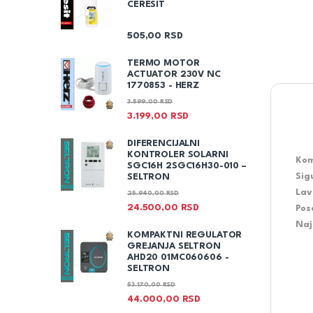
CERESIT
505,00
RSD
TERMO MOTOR
ACTUATOR 230V NC
1770853 - HERZ
3.599,00
RSD
3.199,00
RSD
DIFERENCIJALNI
KONTROLER SOLARNI
Kom
SGC16H 2SGC16H30-010 –
Sig
SELTRON
Lav
25.940,00
RSD
24.500,00
RSD
Pos
Naj
KOMPAKTNI REGULATOR
GREJANJA SELTRON
AHD20 01MC060606 -
SELTRON
53.170,00
RSD
44.000,00
RSD