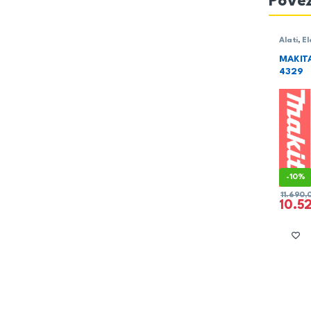
Povez
Alati
,
El
Testere 
udodne/
MAKIT
4329
-
10%
11.690
10.5