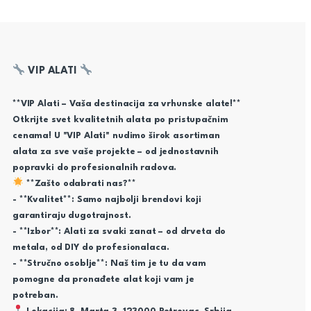
VIP ALATI
**VIP Alati – Vaša destinacija za vrhunske alate!**
Otkrijte svet kvalitetnih alata po pristupačnim
cenama! U "VIP Alati" nudimo širok asortiman
alata za sve vaše projekte – od jednostavnih
popravki do profesionalnih radova.
**Zašto odabrati nas?**
- **Kvalitet**: Samo najbolji brendovi koji
garantiraju dugotrajnost.
- **Izbor**: Alati za svaki zanat – od drveta do
metala, od DIY do profesionalaca.
- **Stručno osoblje**: Naš tim je tu da vam
pomogne da pronađete alat koji vam je
potreban.