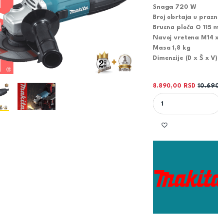
Snaga 720 W
Broj obrtaja u praz
Brusna ploča O 115 
Navoj vretena M14 
Masa 1,8 kg
Dimenzije (D x Š x V
8.890,00
RSD
10.69
MAKITA UGAONA BRU