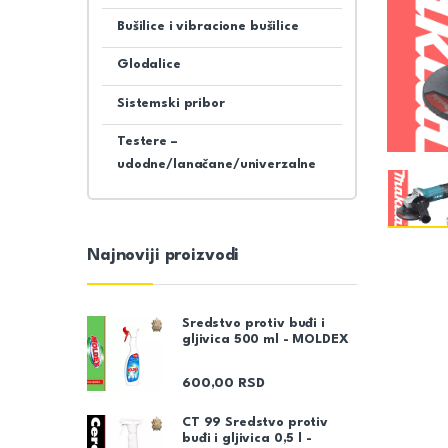
Bušilice i vibracione bušilice
Glodalice
Sistemski pribor
Testere –
udodne/lanačane/univerzalne
Najnoviji proizvodi
Sredstvo protiv buđi i
gljivica 500 ml - MOLDEX
600,00
RSD
CT 99 Sredstvo protiv
buđi i gljivica 0,5 l -