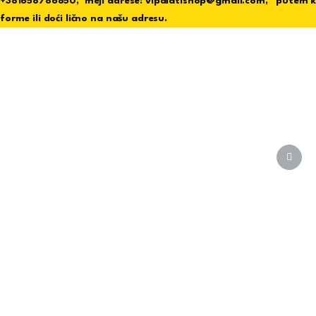
+381658786850, mejl adrese: vipalatishop@gmail.com, putem 
forme ili doći lično na našu adresu.