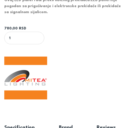
Ovaj LED panel radi preko običnog prekidača.LED panel nije
pogodan za prigušivanje i elektronske prekidače ili prekidače
sa signalnom sijalicom.
780,00
RSD
MPC12 12W 6500K STAKLENI UGRADNI OKRUGLI LED PANEL MITEA
Specification
Brand
Reviews