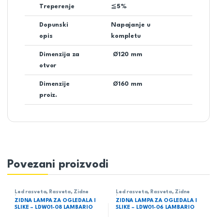
Treperenje
≦5%
Dopunski
Napajanje u
opis
kompletu
Dimenzija za
Ø120 mm
otvor
Dimenzije
Ø160 mm
proiz.
Povezani proizvodi
Led rasveta
,
Rasveta
,
Zidne
Led rasveta
,
Rasveta
,
Zidne
lampe
lampe
ZIDNA LAMPA ZA OGLEDALA I
ZIDNA LAMPA ZA OGLEDALA I
SLIKE – LDW01-08 LAMBARIO
SLIKE – LDW01-06 LAMBARIO