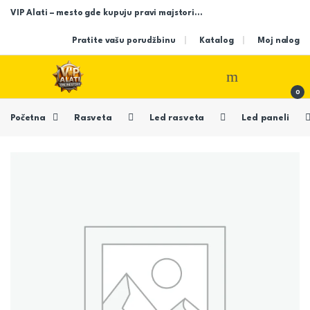
Skip to navigation
Skip to content
VIP Alati – mesto gde kupuju pravi majstori…
Pratite vašu porudžbinu
Katalog
Moj nalog
Open
0
Početna
Rasveta
Led rasveta
Led paneli