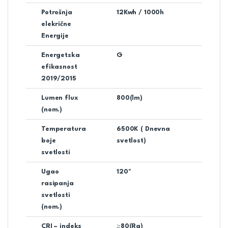
Potrošnja
12Kwh / 1000h
elekrične
Energije
Energetska
G
efikasnost
2019/2015
Lumen flux
800(lm)
(nom.)
Temperatura
6500K ( Dnevna
boje
svetlost)
svetlosti
Ugao
120º
rasipanja
svetlosti
(nom.)
CRI – indeks
≥80(Ra)