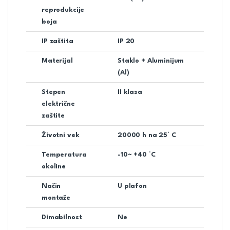
reprodukcije
boja
IP zaštita
IP 20
Materijal
Staklo + Aluminijum
(Al)
Stepen
II klasa
električne
zaštite
Životni vek
20000 h na 25° C
Temperatura
-10~ +40 °C
okoline
Način
U plafon
montaže
Dimabilnost
Ne