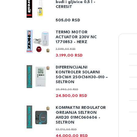
buđi i gljivica 0,5 l -
CERESIT
505,00
RSD
TERMO MOTOR
ACTUATOR 230V NC
1770853 - HERZ
3.599,00
RSD
3.199,00
RSD
DIFERENCIJALNI
KONTROLER SOLARNI
SGC16H 2SGC16H30-010 –
SELTRON
25.940,00
RSD
24.500,00
RSD
KOMPAKTNI REGULATOR
GREJANJA SELTRON
AHD20 01MC060606 -
SELTRON
53.170,00
RSD
44.000,00
RSD