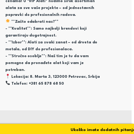
cenama! U "VIP Alati" nudimo širok asortiman
alata za sve vaše projekte – od jednostavnih
popravki do profesionalnih radova.
**Zašto odabrati nas?**
- **Kvalitet**: Samo najbolji brendovi koji
garantiraju dugotrajnost.
- **Izbor**: Alati za svaki zanat – od drveta do
metala, od DIY do profesionalaca.
- **Stručno osoblje**: Naš tim je tu da vam
pomogne da pronađete alat koji vam je
potreban.
Lokacija: 8. Marta 3, 123000 Petrovac, Srbija
Telefon: +381 65 878 68 50
Ukoliko imate dodatnih pitanja sto