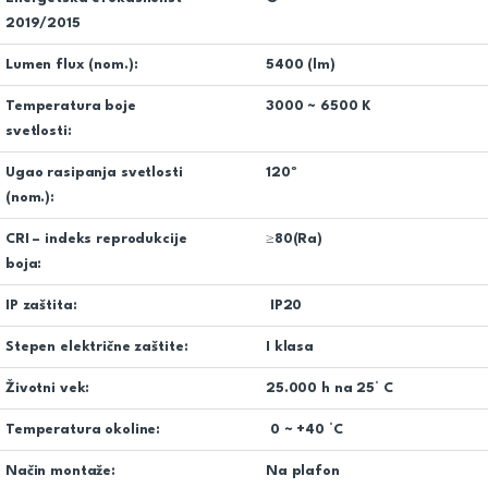
2019/2015
Lumen flux (nom.):
5400 (lm)
Temperatura boje
3000 ~ 6500 K
svetlosti:
Ugao rasipanja svetlosti
120º
(nom.):
CRI – indeks reprodukcije
≥80(Ra)
boja:
IP zaštita:
IP20
Stepen električne zaštite:
I klasa
Životni vek:
25.000 h na 25° C
Temperatura okoline:
0 ~ +40 °C
Način montaže:
Na plafon