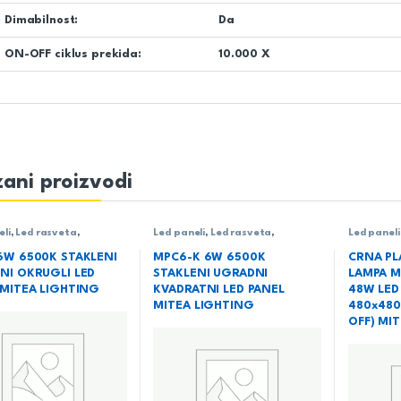
Dimabilnost:
Da
ON-OFF ciklus prekida:
10.000 X
ani proizvodi
eli
,
Led rasveta
,
Led paneli
,
Led rasveta
,
Led paneli
a
,
Ugradni LED paneli
Rasveta
,
Ugradni LED paneli
Led rasve
6W 6500K STAKLENI
MPC6-K 6W 6500K
CRNA PL
NI OKRUGLI LED
STAKLENI UGRADNI
LAMPA M
 MITEA LIGHTING
KVADRATNI LED PANEL
48W LED
MITEA LIGHTING
480x480
OFF) MI