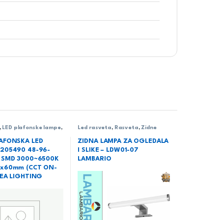
,
LED plafonske lampe
,
Led rasveta
,
Rasveta
,
Zidne
ta
,
Rasveta
lampe
AFONSKA LED
ZIDNA LAMPA ZA OGLEDALA
205490 48-96-
I SLIKE – LDW01-07
 SMD 3000~6500K
LAMBARIO
x60mm (CCT ON-
TEA LIGHTING