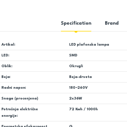
Specification
Brand
Artikal:
LED plafonska lampa
LED:
SMD
Oblik:
Okrugli
Boja:
Boja-drveta
Radni napon:
180~260V
Snaga (procenjena)
2x36W
Potrošnja električne
72 Kwh / 1000h
energije:
Energetska efokasnonst
G