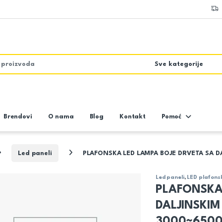
Brendovi
O nama
Blog
Kontakt
Pomoć
Led paneli
PLAFONSKA LED LAMPA BOJE DRVETA SA 
Led paneli
,
LED plafons
PLAFONSKA
DALJINSKI
3000~6500