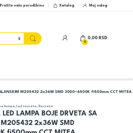
Pratite vašu porudžbinu
Katalog
Moj nalog
My Account
0,00
RSD
0
DALJINSKIM M205432 2x36W SMD 3000~6500K fi500mm CCT MITEA
ke lampe
,
Led rasveta
,
Rasveta
 LED LAMPA BOJE DRVETA SA
M M205432 2x36W SMD
K fi500mm CCT MITEA