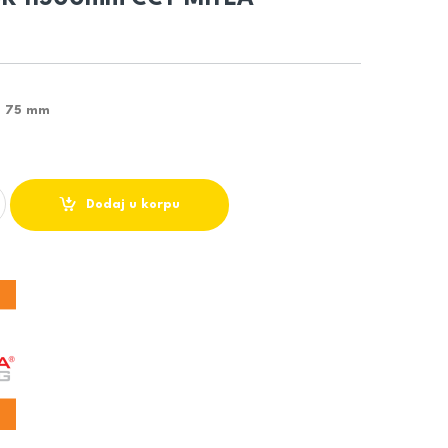
H: 75 mm
PA BOJE DRVETA SA DALJINSKIM M205432 2x36W SMD 3000~6500K 
Dodaj u korpu