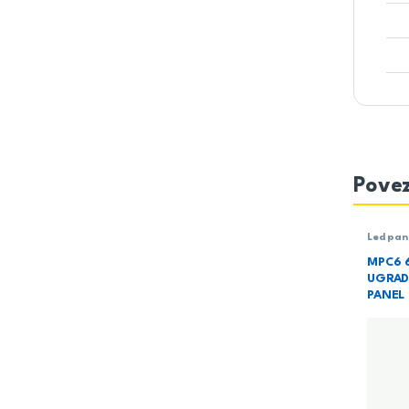
Povez
Led pan
Rasvet
MPC6 
UGRAD
PANEL