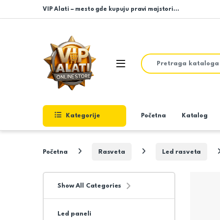
Skip to navigation
Skip to content
VIP Alati – mesto gde kupuju pravi majstori…
Search for:
Open
Kategorije
Početna
Katalog
Početna
Rasveta
Led rasveta
Show All Categories
Led paneli