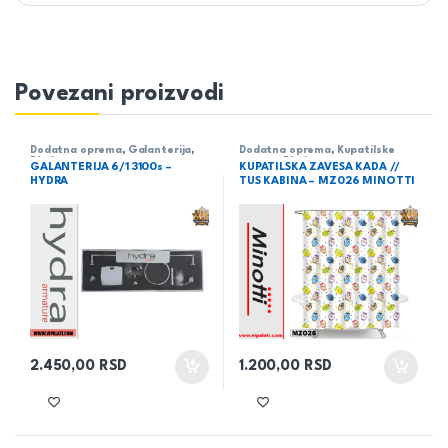
Povezani proizvodi
Dodatna oprema
,
Galanterija
,
Dodatna oprema
,
Kupatilske
Pločice
zavese
,
Pločice
GALANTERIJA 6/1 3100s –
KUPATILSKA ZAVESA KADA //
HYDRA
TUS KABINA – MZ026 MINOTTI
2.450,00
RSD
1.200,00
RSD