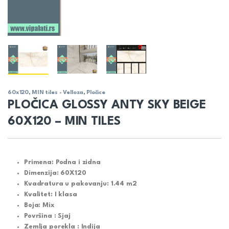
60x120
,
MIN tiles - Velloza
,
Pločice
PLOČICA GLOSSY ANTY SKY BEIGE
60X120 – MIN TILES
Primena: Podna i zidna
Dimenzija: 60X120
Kvadratura u pakovanju:
1.44 m2
Kvalitet: I klasa
Boja: Mix
Površina : Sjaj
Zemlja porekla : Indija