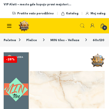
Skip to navigation
Skip to content
VIP Alati – mesto gde kupuju pravi majstori…
Pratite vašu porudžbinu
Katalog
Moj nalog
Open
0
Početna
Pločice
MIN tiles - Velloza
60x120
-
28%