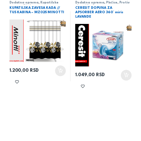
Dodatna oprema
,
Kupatilske
Dodatna oprema
,
Pločice
,
Protiv
zavese
,
Pločice
vlage i buđi
KUPATILSKA ZAVESA KADA //
CERESIT DOPUNA ZA
TUS KABINA – MZ025 MINOTTI
APSORBER AERO 360° miris
LAVANDE
1.200,00
RSD
1.049,00
RSD