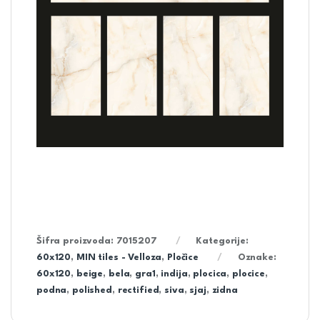
Šifra proizvoda:
7015207
Kategorije:
60x120
,
MIN tiles - Velloza
,
Pločice
Oznake:
60x120
,
beige
,
bela
,
gra1
,
indija
,
plocica
,
plocice
,
podna
,
polished
,
rectified
,
siva
,
sjaj
,
zidna