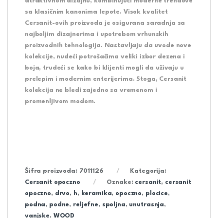
atraktivnom dizajnu, kombinujući moderne trendove
sa klasičnim kanonima lepote. Visok kvalitet
Cersanit-ovih proizvoda je osigurana saradnja sa
najboljim dizajnerima i upotrebom vrhunskih
proizvodnih tehnologija. Nastavljaju da uvode nove
kolekcije, nudeći potrošačima veliki izbor dezena i
boja, trudeći se kako bi klijenti mogli da uživaju u
prelepim i modernim enterijerima. Stoga, Cersanit
kolekcija ne bledi zajedno sa vremenom i
promenljivom modom.
Šifra proizvoda:
7011126
Kategorija:
Cersanit opoczno
Oznake:
cersanit
,
cersanit
opoczno
,
drvo
,
h
,
keramika
,
opoczno
,
plocice
,
podna
,
podne
,
reljefne
,
spoljna
,
unutrasnja
,
vanjske
,
WOOD