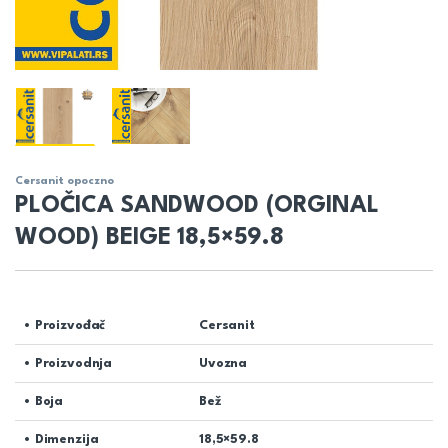
Cersanit opoczno
PLOČICA SANDWOOD (ORGINAL
WOOD) BEIGE 18,5×59.8
• Proizvođač
Cersanit
• Proizvodnja
Uvozna
• Boja
Bež
• Dimenzija
18,5×59.8