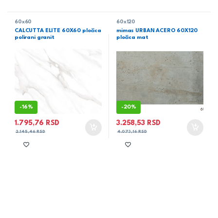
60x60
60x120
CALCUTTA ELITE 60X60 pločica
mimas URBAN ACERO 60X120
polirani granit
pločica mat
-
16%
-
20%
1.795,76
RSD
3.258,53
RSD
2.145,46
RSD
4.073,16
RSD