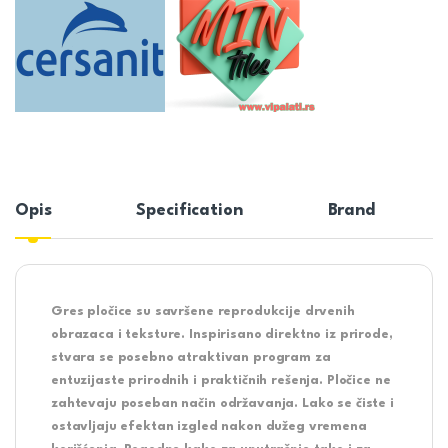
Opis
Specification
Brand
Gres pločice su savršene reprodukcije drvenih
obrazaca i teksture. Inspirisano direktno iz prirode,
stvara se posebno atraktivan program za
entuzijaste prirodnih i praktičnih rešenja. Pločice ne
zahtevaju poseban način održavanja. Lako se čiste i
ostavljaju efektan izgled nakon dužeg vremena