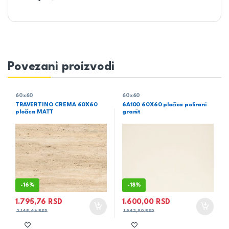
Povezani proizvodi
60x60
60x60
TRAVERTINO CREMA 60X60
6A100 60X60 pločica polirani
pločica MATT
granit
-
16%
-
18%
1.795,76
RSD
1.600,00
RSD
2.145,46
RSD
1.942,90
RSD