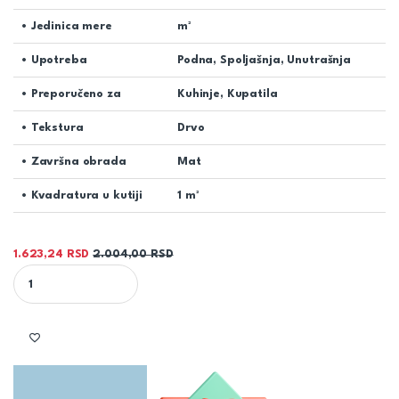
• Jedinica mere
m²
• Upotreba
Podna, Spoljašnja, Unutrašnja
• Preporučeno za
Kuhinje, Kupatila
• Tekstura
Drvo
• Završna obrada
Mat
• Kvadratura u kutiji
1 m²
1.623,24
RSD
2.004,00
RSD
PLOČICA SANDWOOD (ORGINAL WOOD) BEIGE 18,5x59.8 quantity