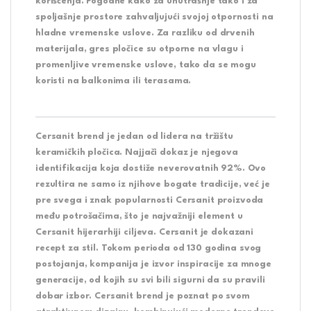
korišćenja. Pogodne kako za unutrašnje tako i za
spoljašnje prostore zahvaljujući svojoj otpornosti na
hladne vremenske uslove. Za razliku od drvenih
materijala, gres pločice su otporne na vlagu i
promenljive vremenske uslove, tako da se mogu
koristi na balkonima ili terasama.
Cersanit brend je jedan od lidera na tržištu
keramičkih pločica. Najjači dokaz je njegova
identifikacija koja dostiže neverovatnih 92%. Ovo
rezultira ne samo iz njihove bogate tradicije, već je
pre svega i znak popularnosti Cersanit proizvoda
među potrošačima, što je najvažniji element u
Cersanit hijerarhiji ciljeva. Cersanit je dokazani
recept za stil. Tokom perioda od 130 godina svog
postojanja, kompanija je izvor inspiracije za mnoge
generacije, od kojih su svi bili sigurni da su pravili
dobar izbor. Cersanit brend je poznat po svom