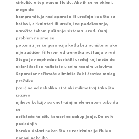
cirkulišu u toplotnom fluidu. Ako ih se ne ukloni,
mogu da
kompromituju rad aparata ili uređaja kao što su
kotlovi, cirkulatori ili uređaji za podešavanje,
naročito tokom puštanja sistema u rad. Ovaj
problem ne sme se
potceniti jer će garancija kotla biti poništena ako
nije zaštićen filterom od trenutka puštanja u rad.
Stoga je neophodno koristiti uređaj koji može da
ukloni čestice nečistoće u svim radnim uslovima.
Separator nečistoća eliminiše čak i čestice malog
prečnika
(veličine od nekoliko stotinki milimetra) tako što
izaziva
njihovu koliziju sa unutrašnjim elementom tako da
se
nečistoća taložiu komori za sakupljanje. Do ovih
poslednjih
koraka dolazi nakon što se recirkulacija fluida
ponovi nekoliko