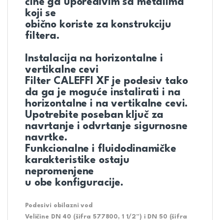
čine ga uporedivim sa metalima
koji se
obično koriste za konstrukciju
filtera.
Instalacija na horizontalne i
vertikalne cevi
Filter CALEFFI XF je podesiv tako
da ga je moguće instalirati i na
horizontalne i na vertikalne cevi.
Upotrebite poseban ključ za
navrtanje i odvrtanje sigurnosne
navrtke.
Funkcionalne i fluidodinamičke
karakteristike ostaju
nepromenjene
u obe konfiguracije.
Podesivi obilazni vod
Veličine DN 40 (šifra 577800, 1 1/2”) i DN 50 (šifra