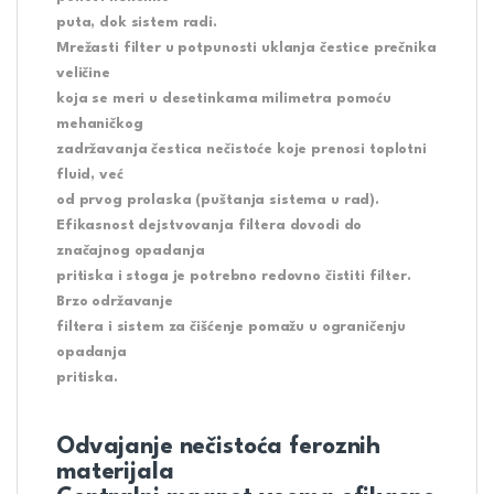
puta, dok sistem radi.
Mrežasti filter u potpunosti uklanja čestice prečnika
veličine
koja se meri u desetinkama milimetra pomoću
mehaničkog
zadržavanja čestica nečistoće koje prenosi toplotni
fluid, već
od prvog prolaska (puštanja sistema u rad).
Efikasnost dejstvovanja filtera dovodi do
značajnog opadanja
pritiska i stoga je potrebno redovno čistiti filter.
Brzo održavanje
filtera i sistem za čišćenje pomažu u ograničenju
opadanja
pritiska.
Odvajanje nečistoća feroznih
materijala