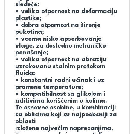
sledeće:
• velika otpornost na deformaciju
plastike;
• dobra otpornost na širenje
pukotina;
• veoma nisko apsorbovanje
vlage, za dosledno mehaničko
ponašanje;
• velika otpornost na abraziju
uzrokovanu stalnim protokom
fluida;
• konstantni radni učinak i uz
promene temperature;
• kompatibilnost sa glikolom i
aditivima korišćenim u kolima.
Te osnovne osobine, u kombinaciji
sa oblicima koji su najpodesniji za
oblasti
izložene najvećim naprezanjima,