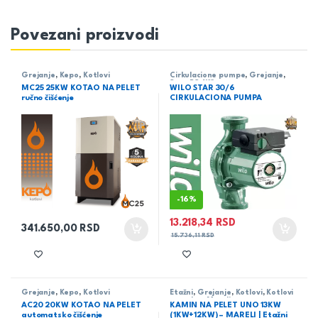
Povezani proizvodi
Grejanje
,
Kepo
,
Kotlovi
Cirkulacione pumpe
,
Grejanje
,
Star-RS
,
Wilo
MC25 25KW KOTAO NA PELET
WILO STAR 30/6
ručno čišćenje
CIRKULACIONA PUMPA
-
16%
13.218,34
RSD
341.650,00
RSD
15.736,11
RSD
Grejanje
,
Kepo
,
Kotlovi
Etažni
,
Grejanje
,
Kotlovi
,
Kotlovi
na pelet
,
Mareli
AC20 20KW KOTAO NA PELET
KAMIN NA PELET UNO 13KW
automatsko čišćenje
(1KW+12KW) – MARELI | Etažni