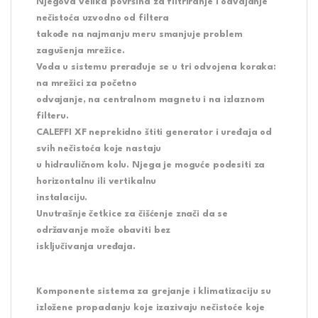
Njegova velika površina za filtriranje i odvajanje
nečistoća uzvodno od filtera
takođe na najmanju meru smanjuje problem
zagušenja mrežice.
Voda u sistemu prerađuje se u tri odvojena koraka:
na mrežici za početno
odvajanje, na centralnom magnetu i na izlaznom
filteru.
CALEFFI XF neprekidno štiti generator i uređaja od
svih nečistoća koje nastaju
u hidrauličnom kolu. Njega je moguće podesiti za
horizontalnu ili vertikalnu
instalaciju.
Unutrašnje četkice za čišćenje znači da se
održavanje može obaviti bez
isključivanja uređaja.
Komponente sistema za grejanje i klimatizaciju su
izložene propadanju koje izazivaju nečistoće koje