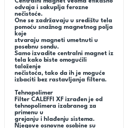
Centralni magnet veoma efikasno
odvaja i sakuplja ferozne
nečistoće.
One se zadržavaju u središtu tela
pomoću snažnog magnetnog polja
koje
stvaraju magneti umetnuti u
posebnu sondu.
Samo izvadite centralni magnet iz
tela kako biste omogućili
taloženje
nečistoća, tako da ih je moguće
izbaciti bez rastavljanja filtera.
Tehnopolimer
Filter CALEFFI XF izrađen je od
tehnopolimera izabranog za
primenu u
grejanju i hlađenju sistema.
Njegove osnovne osobine su