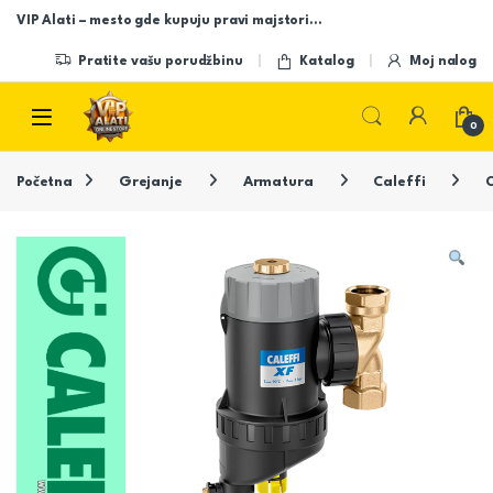
Skip to navigation
Skip to content
VIP Alati – mesto gde kupuju pravi majstori…
Pratite vašu porudžbinu
Katalog
Moj nalog
Open
0
Početna
Grejanje
Armatura
Caleffi