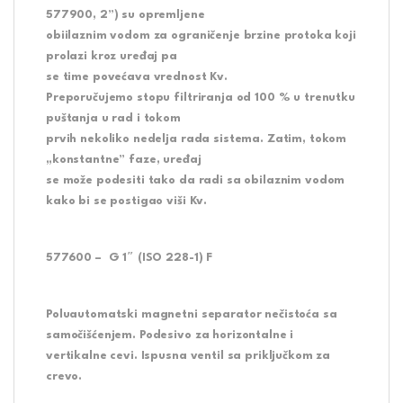
577900, 2”) su opremljene
obiilaznim vodom za ograničenje brzine protoka koji
prolazi kroz uređaj pa
se time povećava vrednost Kv.
Preporučujemo stopu filtriranja od 100 % u trenutku
puštanja u rad i tokom
prvih nekoliko nedelja rada sistema. Zatim, tokom
„konstantne” faze, uređaj
se može podesiti tako da radi sa obilaznim vodom
kako bi se postigao viši Kv.
577600 – G 1″ (ISO 228-1) F
Poluautomatski magnetni separator nečistoća sa
samočišćenjem. Podesivo za horizontalne i
vertikalne cevi. Ispusna ventil sa priključkom za
crevo.