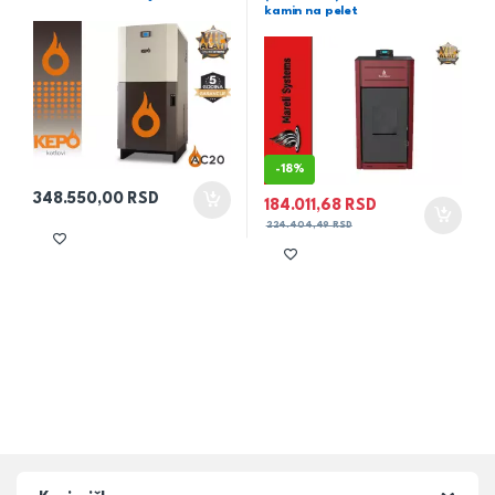
kamin na pelet
-
18%
348.550,00
RSD
184.011,68
RSD
224.404,49
RSD