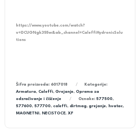
https://www.youtube.com/watch?
v=DCUGNgk355w&ab_channel=CaleffiHydronicSolu
tions
Šifra proizvoda:
6017018
Kategorije:
Armatura
,
Caleffi
,
Grejanje
,
Oprema za
odzračivanje i čišćenje
Oznake:
577500
,
577600
,
577700
,
caleffi
,
dirtmag
,
grejanje
,
hvatac
,
MAGNETNI
,
NECISTOCE
,
XF