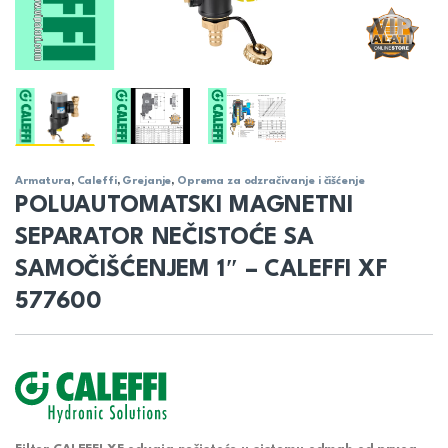
Armatura
,
Caleffi
,
Grejanje
,
Oprema za odzračivanje i čišćenje
POLUAUTOMATSKI MAGNETNI
SEPARATOR NEČISTOĆE SA
SAMOČIŠĆENJEM 1″ – CALEFFI XF
577600