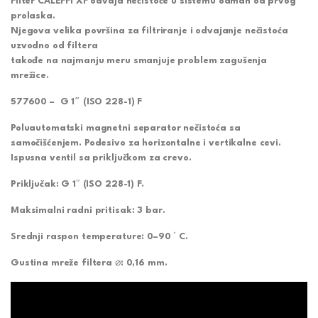
Filter CALEFFI XF odvaja nečistoće u sistemu odmah od prvog
prolaska.
Njegova velika površina za filtriranje i odvajanje nečistoća
uzvodno od filtera
takođe na najmanju meru smanjuje problem zagušenja
mrežice.
577600 – G 1″ (ISO 228-1) F
Poluautomatski magnetni separator nečistoća sa
samočišćenjem. Podesivo za horizontalne i vertikalne cevi.
Ispusna ventil sa priključkom za crevo.
Priključak: G 1″ (ISO 228-1) F.
Maksimalni radni pritisak: 3 bar.
Srednji raspon temperature: 0–90 ° C.
Gustina mreže filtera ⌀: 0,16 mm.