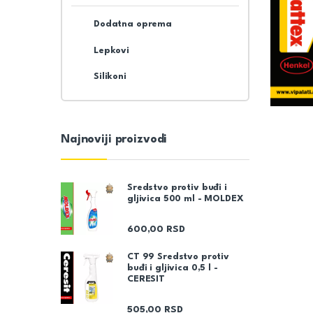
Dodatna oprema
Lepkovi
Silikoni
Najnoviji proizvodi
Sredstvo protiv buđi i
gljivica 500 ml - MOLDEX
600,00
RSD
CT 99 Sredstvo protiv
buđi i gljivica 0,5 l -
CERESIT
505,00
RSD