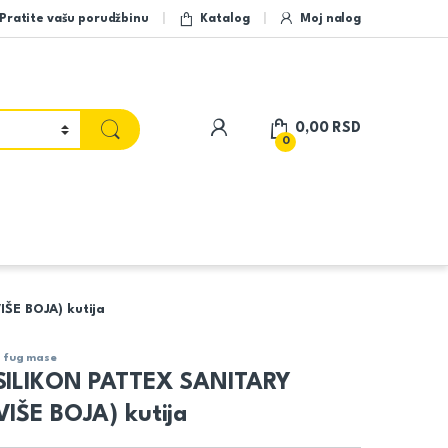
Pratite vašu porudžbinu
Katalog
Moj nalog
My Account
0,00
RSD
0
ŠE BOJA) kutija
 i fug mase
SILIKON PATTEX SANITARY
IŠE BOJA) kutija