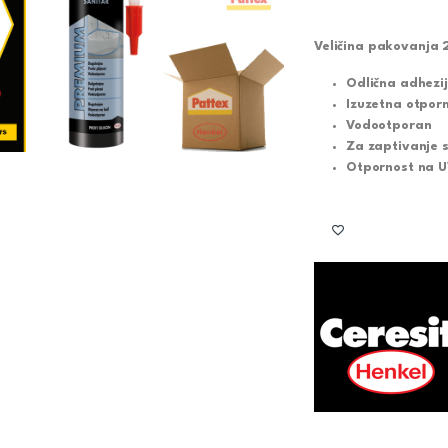
Veličina pakovanja
Odlična adhezi
Izuzetna otporn
Vodootporan
Za zaptivanje 
Otpornost na U