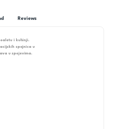
nd
Reviews
aletu i kuhinji.
acijskih spojnica u
žava u spojevima.