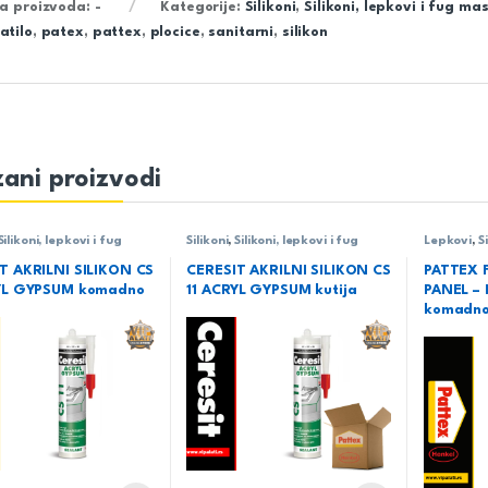
ra proizvoda:
-
Kategorije:
Silikoni
,
Silikoni, lepkovi i fug ma
atilo
,
patex
,
pattex
,
plocice
,
sanitarni
,
silikon
ani proizvodi
Silikoni, lepkovi i fug
Silikoni
,
Silikoni, lepkovi i fug
Lepkovi
,
S
mase
mase
T AKRILNI SILIKON CS
CERESIT AKRILNI SILIKON CS
PATTEX 
RYL GYPSUM komadno
11 ACRYL GYPSUM kutija
PANEL –
komadn