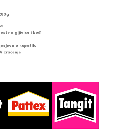
280g
ja
ost na gljivice i buđ
spojeva u kupatilu
V zračenje