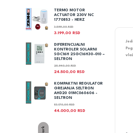
TERMO MOTOR
ACTUATOR 230V NC
1770853 - HERZ
3.599,00
RSD
3.199,00
RSD
Jed
DIFERENCIJALNI
Pog
KONTROLER SOLARNI
SGC16H 2SGC16H30-010 –
vla
SELTRON
25.940,00
RSD
24.500,00
RSD
KOMPAKTNI REGULATOR
GREJANJA SELTRON
AHD20 01MC060606 -
SELTRON
53.170,00
RSD
44.000,00
RSD
Dark