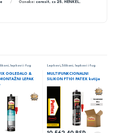
se
Oznake:
ceresit
,
cs 25
,
HENKEL
,
ilikoni, lepkovi i fug
Lepkovi
,
Silikoni, lepkovi i fug
mase
FIX OGLEDALO &
MULTIFUNKCIONALNI
 MONTAŽNI LEPAK
SILIKON FT101 PATEX kutija
o