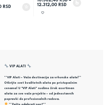
10.562,40
RSD
–
Raspon cena: od 1
12.312,00
RSD
Ovaj proizvod ima više varijanti. Opcije mog
00
RSD
VIP ALATI
**VIP Alati – Vaša destinacija za vrhunske alate!**
Otkrijte svet kvalitetnih alata po pristupačnim
cenama! U "VIP Alati" nudimo širok asortiman
alata za sve vaše projekte – od jednostavnih
popravki do profesionalnih radova.
**Zašto odabrati nas?**