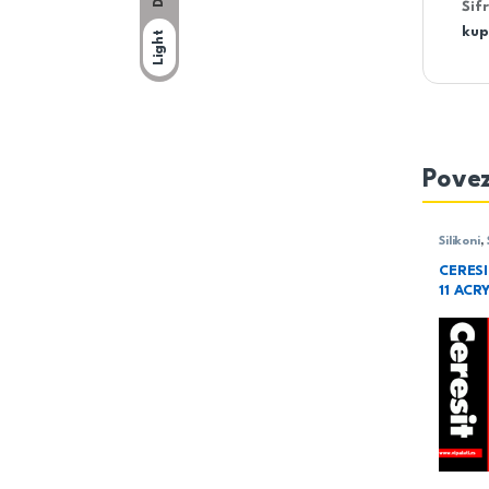
Šif
kup
Light
Povez
Silikoni
,
mase
CERESI
11 AC