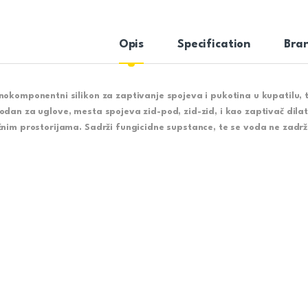
Opis
Specification
Bra
nokomponentni silikon za zaptivanje spojeva i pukotina u kupatilu, to
odan za uglove, mesta spojeva zid-pod, zid-zid, i kao zaptivač dilat
žnim prostorijama. Sadrži fungicidne supstance, te se voda ne zadr