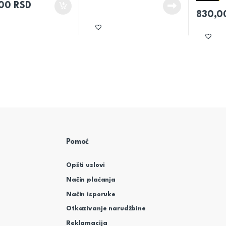
,00
RSD
830,
Pomoć
Opšti uslovi
Način plaćanja
Način isporuke
Otkazivanje narudžbine
Reklamacija