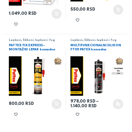
550,00
RSD
1.049,00
RSD
Lepkovi
,
Silikoni, lepkovi i fug
Lepkovi
,
Silikoni, lepkovi i fug
mase
mase
PATTEX FIX EXPRESS –
MULTIFUNKCIONALNI SILIKON
MONTAŽNI LEPAK komadno
FT101 PATEX komadno
978,00
RSD
–
800,00
RSD
Raspon cena: od
1.140,00
RSD
Ovaj proizvod ima više varijant