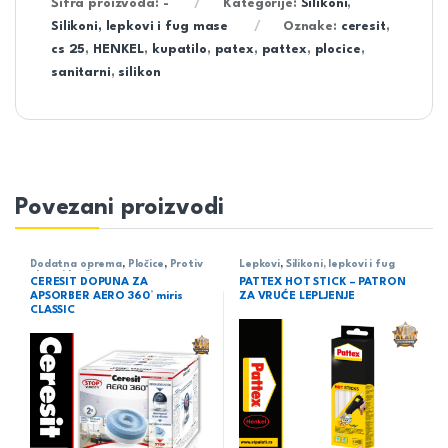
Šifra proizvoda:
-
Kategorije:
Silikoni
,
Silikoni, lepkovi i fug mase
Oznake:
ceresit
,
cs 25
,
HENKEL
,
kupatilo
,
patex
,
pattex
,
plocice
,
sanitarni
,
silikon
Povezani proizvodi
Dodatna oprema
,
Pločice
,
Protiv
Lepkovi
,
Silikoni, lepkovi i fug
vlage i buđi
mase
CERESIT DOPUNA ZA
PATTEX HOT STICK – PATRON
APSORBER AERO 360° miris
ZA VRUĆE LEPLJENJE
CLASSIC