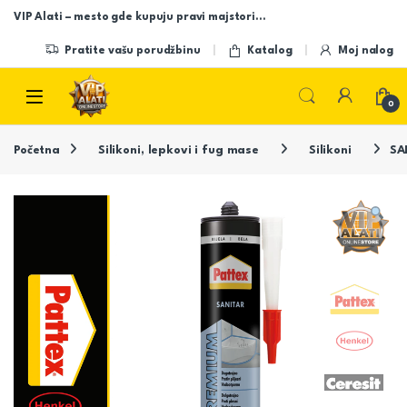
Skip to navigation
Skip to content
VIP Alati – mesto gde kupuju pravi majstori…
Pratite vašu porudžbinu
Katalog
Moj nalog
Open
0
Početna
Silikoni, lepkovi i fug mase
Silikoni
SA